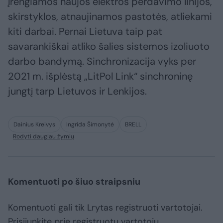
įrengiamos naujos elektros perdavimo linijos,
skirstyklos, atnaujinamos pastotės, atliekami
kiti darbai. Pernai Lietuva taip pat
savarankiškai atliko šalies sistemos izoliuoto
darbo bandymą. Sinchronizacija vyks per
2021 m. išplėstą „LitPol Link“ sinchroninę
jungtį tarp Lietuvos ir Lenkijos.
Dainius Kreivys
Ingrida Šimonytė
BRELL
Rodyti daugiau žymių
Komentuoti po šiuo straipsniu
Komentuoti gali tik Lrytas registruoti vartotojai.
Prisijunkite prie registruotų vartotojų