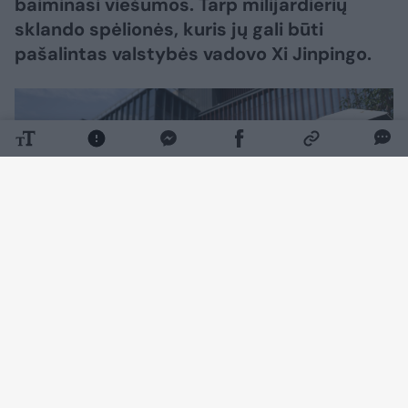
baiminasi viešumos. Tarp milijardierių
sklando spėlionės, kuris jų gali būti
pašalintas valstybės vadovo Xi Jinpingo.
Daugiau nuotraukų (4)
Kai vienas turtingiausių kinų Qin Yinglinas
pasirodo viešai, jis kalba tiktai viena tema –