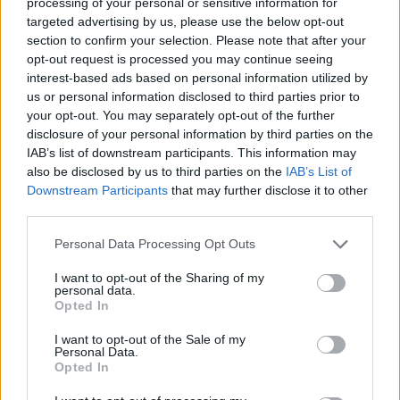
jog nuo rusiškos IPS/UPS sistemos –
processing of your personal or sensitive information for
targeted advertising by us, please use the below opt-out
vadinamojo BRELL žiedo – atsijungs 2025
section to confirm your selection. Please note that after your
metų vasarį.
opt-out request is processed you may continue seeing
interest-based ads based on personal information utilized by
us or personal information disclosed to third parties prior to
your opt-out. You may separately opt-out of the further
Susiję straipsniai
disclosure of your personal information by third parties on the
IAB’s list of downstream participants. This information may
also be disclosed by us to third parties on the
IAB’s List of
Downstream Participants
that may further disclose it to other
third parties.
Personal Data Processing Opt Outs
I want to opt-out of the Sharing of my
personal data.
Opted In
I want to opt-out of the Sale of my
Personal Data.
Ministras teigia, kad
D. Kreivy
Opted In
„Harmony Link“ jungties
ar lieka 
perkėlimas į sausumą
ministeri