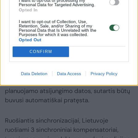
I want to opt-out of processing my
Personal Data for Targeted Advertising.
Lietuvai sutaupė 600 mln.
kosmines
Opted In
eurų
I want to opt-out of Collection, Use,
Retention, Sale, and/or Sharing of my
Personal Data that Is Unrelated with the
Purposes for which it was collected.
Opted Out
CONFIRM
Tam, kad sinchronizacija įvyktų jau po metų,
valstybės iki šių metų rugpjūčio 7 dienos
privalėjo pranešti, jog nebepratęs BRELL
Data Deletion
Data Access
Privacy Policy
sutarties. To nepadarius likus pusmečiui iki
planuojamo atsijungimo datos, sutartis būtų
buvusi automatiškai pratęsta.
Ruošiantis sinchronizacijai, Lietuvoje
ruošiami 3 sinchroniniai kompensatoriai,