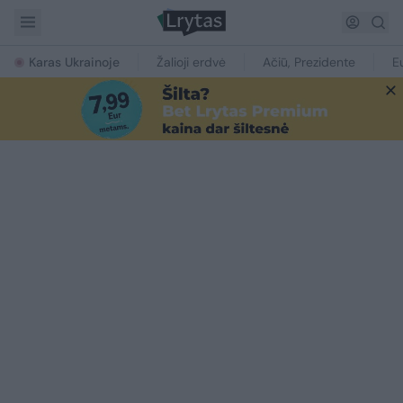
Karas Ukrainoje
Žalioji erdvė
Ačiū, Prezidente
E