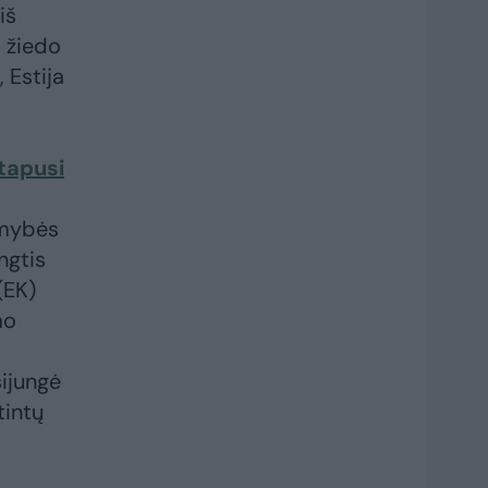
iš
i žiedo
, Estija
 tapusi
somybės
ngtis
(EK)
mo
sijungė
tintų