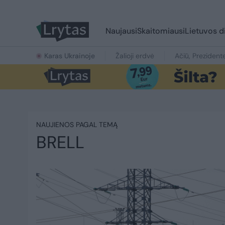
Naujausi
Skaitomiausi
Lietuvos d
Karas Ukrainoje
Žalioji erdvė
Ačiū, Prezident
NAUJIENOS PAGAL TEMĄ
BRELL