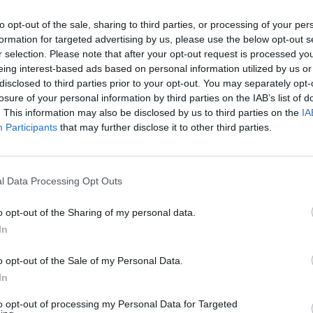
Verslas
2025-02-26
to opt-out of the sale, sharing to third parties, or processing of your per
formation for targeted advertising by us, please use the below opt-out s
59
Papildyta
r selection. Please note that after your opt-out request is processed y
eing interest-based ads based on personal information utilized by us or
disclosed to third parties prior to your opt-out. You may separately opt-
losure of your personal information by third parties on the IAB’s list of
. This information may also be disclosed by us to third parties on the
IA
Participants
that may further disclose it to other third parties.
avo, kaip Lietuvoje
Lietuvos pasienyje –
l Data Processing Opt Outs
 pirmieji BRELL žiedo
krentantys laidai ir
: kadruose – istoriniai
virstantys stulpai: akim
o opt-out of the Sharing of my personal data.
i
nuguls į istorijos puslap
In
o opt-out of the Sale of my Personal Data.
In
as
Verslas
2025-02-24
2025-02-24
to opt-out of processing my Personal Data for Targeted