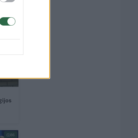
1
gijos
86