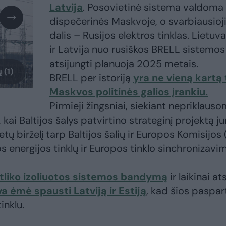
Latvija
. Posovietinė sistema valdoma 
dispečerinės Maskvoje, o svarbiausioj
dalis – Rusijos elektros tinklas. Lietuva
ir Latvija nuo rusiškos BRELL sistemos
atsijungti planuoja 2025 metais.
 (1)
BRELL per istoriją
yra ne vieną kartą
Maskvos politinės galios įrankiu.
Pirmieji žingsniai, siekiant nepriklau
ai Baltijos šalys patvirtino strateginį projektą ju
tų birželį tarp Baltijos šalių ir Europos Komisijos 
s energijos tinklų ir Europos tinklo sinchronizavi
tliko izoliuotos sistemos bandymą
ir laikinai at
va ėmė spausti Latviją ir Estiją
, kad šios paspar
inklu.