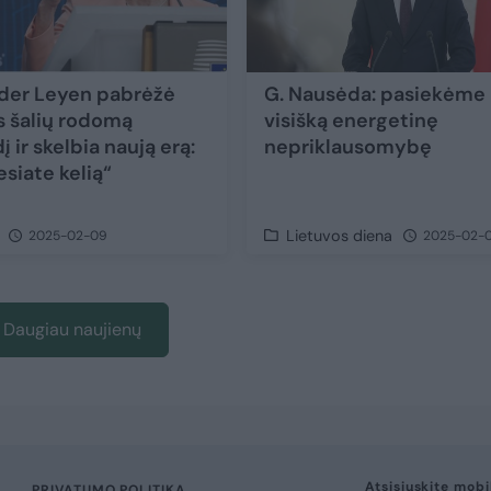
 der Leyen pabrėžė
G. Nausėda: pasiekėme
os šalių rodomą
visišką energetinę
 ir skelbia naują erą:
nepriklausomybę
esiate kelią“
Lietuvos diena
2025-02-09
2025-02-
Daugiau naujienų
Atsisiųskite mobi
PRIVATUMO POLITIKA