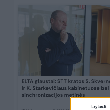
ELTA glaustai: STT kratos S. Skvern
ir K. Starkevičiaus kabinetuose bei
sinchronizacijos metinės
Lrytas.lt -