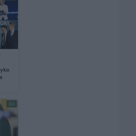
i
vyko
s
2