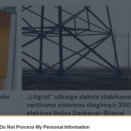
16
elio
„Litgrid“ užbaigė dažnio stabilumo
vertinimo sistemos diegimą ir 330
elektros linijos Darbėnai-Bitėnai
statybą
Do Not Process My Personal Information