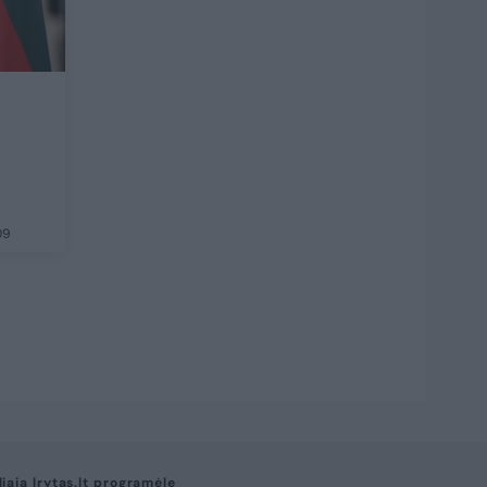
09
liąją lrytas.lt programėlę