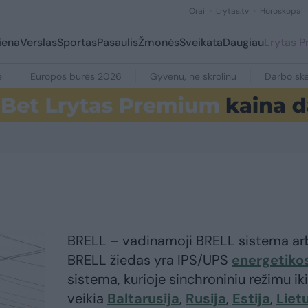
Orai
Lrytas.tv
Horoskopai
iena
Verslas
Sportas
Pasaulis
Žmonės
Sveikata
Daugiau
Lrytas 
e
Europos burės 2026
Gyvenu, ne skrolinu
Darbo ske
BRELL – vadinamoji BRELL sistema ar
BRELL žiedas yra IPS/UPS
energetiko
sistema, kurioje sinchroniniu režimu iki
veikia
Baltarusija
,
Rusija
,
Estija
,
Liet