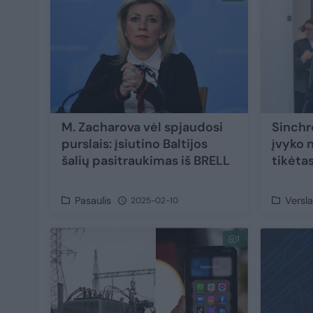
M. Zacharova vėl spjaudosi
Sinchr
purslais: įsiutino Baltijos
įvyko n
šalių pasitraukimas iš BRELL
tikėtas
Pasaulis
Versl
2025-02-10
1