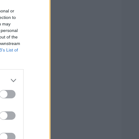
sonal or
ection to
58
ou may
 personal
out of the
 downstream
B’s List of
irka
ius