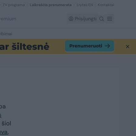
TV programa
Laikraščio prenumerata
Lrytas EN
Kontaktai
Premium
Prisijungti
lbimai
ba
s
 šiol
uva
,