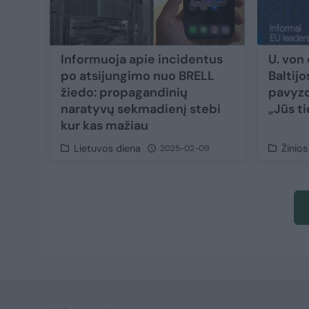
Informuoja apie incidentus
U. von
po atsijungimo nuo BRELL
Baltij
žiedo: propagandinių
pavyzdį
naratyvų sekmadienį stebi
„Jūs ti
kur kas mažiau
Lietuvos diena
Žinios
2025-02-09