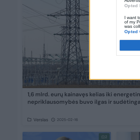
Advertis
Opted 
I want t
of my P
was col
Opted 
1,6 mlrd. eurų kainavęs kelias iki energeti
nepriklausomybės buvo ilgas ir sudėting
Verslas
2025-02-16
2