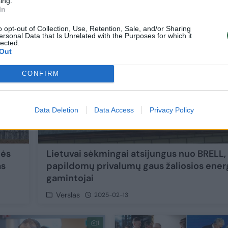
ing.
5
In
o opt-out of Collection, Use, Retention, Sale, and/or Sharing
ersonal Data that Is Unrelated with the Purposes for which it
lected.
Out
CONFIRM
Data Deletion
Data Access
Privacy Policy
nės
Lietuvai sėkmingai atsijungus nuo BRELL,
as
papildomų privalumų gaus žaliosios ener
gamintojai
Verslas
2025-02-13
1