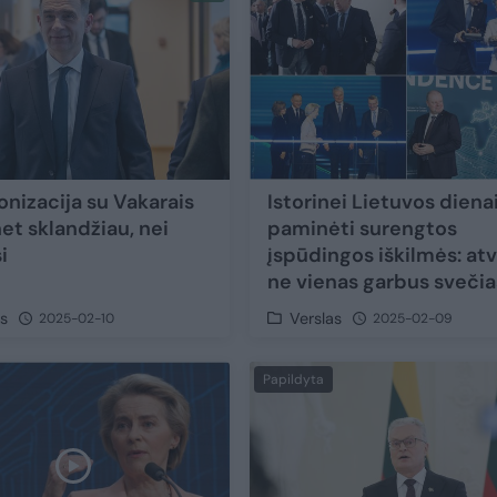
onizacija su Vakarais
Istorinei Lietuvos diena
et sklandžiau, nei
paminėti surengtos
i
įspūdingos iškilmės: at
ne vienas garbus svečia
as
Verslas
2025-02-10
2025-02-09
Papildyta