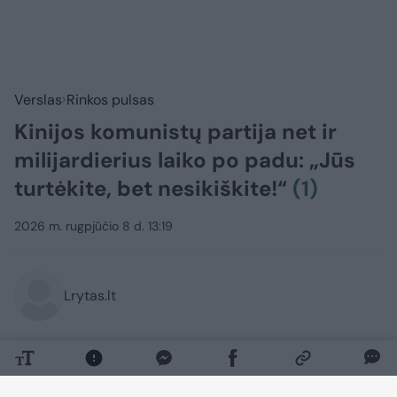
Verslas
Rinkos pulsas
Kinijos komunistų partija net ir
milijardierius laiko po padu: „Jūs
turtėkite, bet nesikiškite!“
(1)
2026 m. rugpjūčio 8 d. 13:19
Lrytas.lt
Lrytas Premium nariams