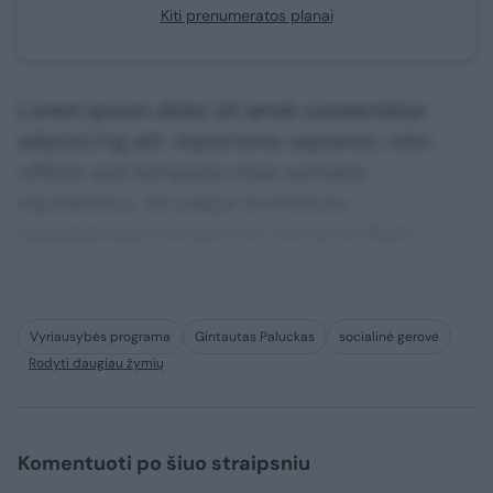
Kiti prenumeratos planai
Lorem ipsum dolor sit amet consectetur
adipisicing elit. Asperiores sapiente, odio
officiis sed tempore vitae veritatis
repellendus, ad saepe architecto
repudiandae corrupti sit non error illum
consequuntur adipisci dignissimos maxime.
Vyriausybės programa
Gintautas Paluckas
socialinė gerovė
Rodyti daugiau žymių
Komentuoti po šiuo straipsniu