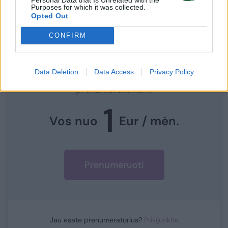
Purposes for which it was collected.
Opted Out
CONFIRM
Norite skaityti toliau?
Data Deletion
Data Access
Privacy Policy
Prisijunkite prie mūsų bendruomenės ir tapkite
prenumeratoriumi
1
Vos nuo
Eur / mėn.
Prenumeruoti
Jau esate prenumeratorius?
Prisijunkite