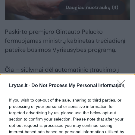
Daugiau nuotraukų (4)
Paskirto premjero Gintauto Palucko
formuojamas ministrų kabinetas trečiadienį
pateikė būsimos Vyriausybės programą.
Čia – siūlymai dėl automatinio įtraukimo į
antrą pensijų pakopą panaikinimo,
Lrytas.lt -
Do Not Process My Personal Information
neapmokestinamojo pajamų dydžio (NPD)
artinimo prie minimalios mėnesinės algos
If you wish to opt-out of the sale, sharing to third parties, or
(MMA), didesnės finansinės paramos
processing of your personal or sensitive information for
targeted advertising by us, please use the below opt-out
šeimoms, taip pat siekis mažinti
section to confirm your selection. Please note that after your
biurokratizmą, užsiimti regionų plėtra ir
opt-out request is processed you may continue seeing
daugelis kitų svarbių ekonominių aspektų.
interest-based ads based on personal information utilized by