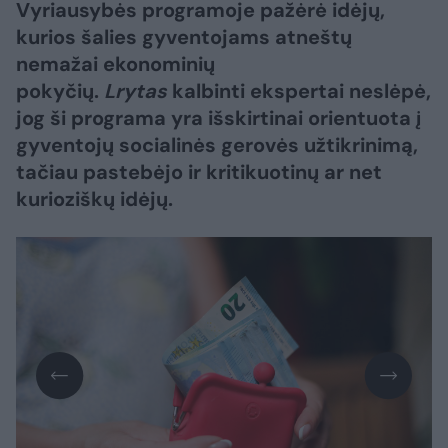
Vyriausybės programoje pažėrė idėjų,
kurios šalies gyventojams atneštų
nemažai ekonominių
pokyčių.
Lrytas
kalbinti ekspertai neslėpė,
jog ši programa yra išskirtinai orientuota į
gyventojų socialinės gerovės užtikrinimą,
tačiau pastebėjo ir kritikuotinų ar net
kurioziškų idėjų.