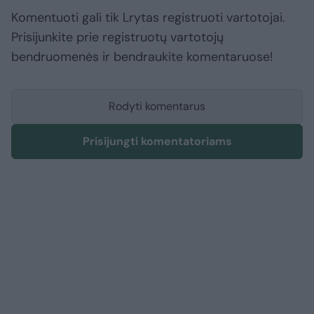
Komentuoti gali tik Lrytas registruoti vartotojai.
Prisijunkite prie registruotų vartotojų
bendruomenės ir bendraukite komentaruose!
Rodyti komentarus
Prisijungti komentatoriams