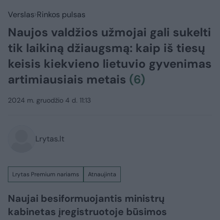
Verslas
Rinkos pulsas
Naujos valdžios užmojai gali sukelti
tik laikiną džiaugsmą: kaip iš tiesų
keisis kiekvieno lietuvio gyvenimas
artimiausiais metais
(6)
2024 m. gruodžio 4 d. 11:13
Lrytas.lt
Lrytas Premium nariams
Atnaujinta
Naujai besiformuojantis ministrų
kabinetas įregistruotoje būsimos