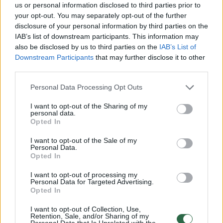
us or personal information disclosed to third parties prior to
your opt-out. You may separately opt-out of the further
disclosure of your personal information by third parties on the
Tokia pasiūlymų puokštė
Lrytas
kalbintiems
IAB’s list of downstream participants. This information may
ekonomistams sukėlė dviprasmiškas
also be disclosed by us to third parties on the
IAB’s List of
emocijas.
Downstream Participants
that may further disclose it to other
third parties.
Personal Data Processing Opt Outs
Štai „Citadele“ banko ekonomisto Aleksandro
Izgorodino manymu, įregistruota programa
I want to opt-out of the Sharing of my
personal data.
turėtų džiuginti tuos, kurie gauna mažiausias
Opted In
pajamas. Vis tik jis neatmeta galimybės, jog
I want to opt-out of the Sale of my
Personal Data.
šis džiaugsmas ilgai nesitęs.
Opted In
I want to opt-out of processing my
Personal Data for Targeted Advertising.
„Tas džiaugsmas gali būti laikinas, nes dalį jo
Opted In
suvalgys aukštesnės kainos“, – aiškino
I want to opt-out of Collection, Use,
ekonomistas.
Retention, Sale, and/or Sharing of my
Personal Data that Is Unrelated with the