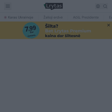
Karas Ukrainoje
Žalioji erdvė
Ačiū, Prezidente
E