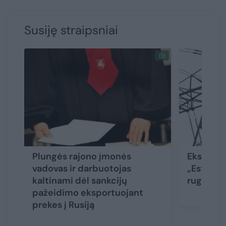
Susiję straipsniai
Plungės rajono įmonės
Ekspertas
vadovas ir darbuotojas
„EstLink
kaltinami dėl sankcijų
rugsėjį g
pažeidimo eksportuojant
prekes į Rusiją