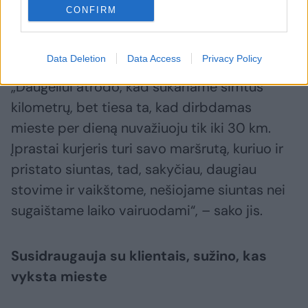
Paklaustas, ar tiesa, kad kurjeriai per dieną
CONFIRM
nuvažiuoja gausybę kilometrų įvairiais
maršrutais, Laimonas paneigia šį mitą.
Data Deletion
Data Access
Privacy Policy
„Daugeliui atrodo, kad sukariame šimtus
kilometrų, bet tiesa ta, kad dirbdamas
mieste per dieną nuvažiuoju tik iki 30 km.
Įprastai kurjeris turi savo maršrutą, kuriuo ir
pristato siuntas, tad, sakyčiau, daugiau
stovime ir vaikštome, nešiojame siuntas nei
sugaištame laiko vairuodami“, – sako jis.
Susidraugauja su klientais, sužino, kas
vyksta mieste