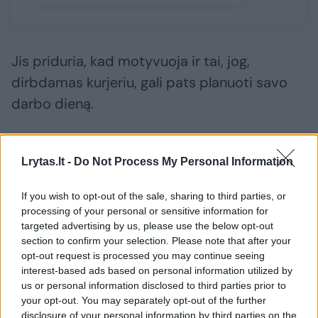
Jis priduria, kad motyvuoja ir tai, jog,
dirbdamas kurjeriu, gali pats planuoti savo
darbo dieną.
„Pavyzdžiui, jeigu ryte, kaip aš, mėgsti ilgiau
Lrytas.lt -
Do Not Process My Personal Information
pamiegoti, gali pradėti vėliau. Arba jei reikia
laisvo pusdienio asmeniniams reikalams,
If you wish to opt-out of the sale, sharing to third parties, or
processing of your personal or sensitive information for
lengvai jį gali gauti, per daug su niekuo
targeted advertising by us, please use the below opt-out
nederindamas. Svarbu padaryti darbą. Ta
section to confirm your selection. Please note that after your
laisvė man labai patinka“, – pasakoja
opt-out request is processed you may continue seeing
interest-based ads based on personal information utilized by
Laimonas.
us or personal information disclosed to third parties prior to
your opt-out. You may separately opt-out of the further
disclosure of your personal information by third parties on the