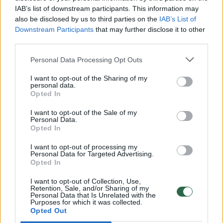
Per dieną – tik iki 30 km., bet vertina, kad
IAB’s list of downstream participants. This information may
nėra rutinos
also be disclosed by us to third parties on the
IAB’s List of
Downstream Participants
that may further disclose it to other
third parties.
Laimonas pasakoja, kad kurjerio darbas jam
Personal Data Processing Opt Outs
įdomus tuo, jog jame visiškai nėra rutinos.
I want to opt-out of the Sharing of my
personal data.
Opted In
„Jaučiuosi taip, kad niekada nesėdžiu vienoje
I want to opt-out of the Sale of my
vietoje. Kaskart turiu galimybę pabendrauti
Personal Data.
Opted In
su skirtingais žmonėmis, pamatyti įvairias
įmones, kurioms pristatau siuntas, tai
I want to opt-out of processing my
Personal Data for Targeted Advertising.
kiekviena diena būna skirtinga. Monotonijos
Opted In
nebuvimas – man taip pat didelis darbo
I want to opt-out of Collection, Use,
privalumas“, – dalijasi L.Juškauskas.
Retention, Sale, and/or Sharing of my
Personal Data that Is Unrelated with the
Purposes for which it was collected.
Opted Out