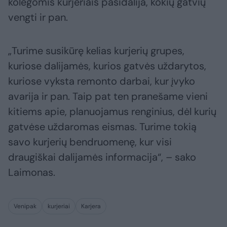
kolegomis kurjeriais pasidalija, kokių gatvių
vengti ir pan.
„Turime susikūrę kelias kurjerių grupes,
kuriose dalijamės, kurios gatvės uždarytos,
kuriose vyksta remonto darbai, kur įvyko
avarija ir pan. Taip pat ten pranešame vieni
kitiems apie, planuojamus renginius, dėl kurių
gatvėse uždaromas eismas. Turime tokią
savo kurjerių bendruomenę, kur visi
draugiškai dalijamės informacija“, – sako
Laimonas.
Venipak
kurjeriai
Karjera