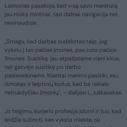
Laimonas pasakoja, kad visą savo maršrutą
jau moka mintinai, tad dažnai navigacija net
nesinaudoja.
„Smagu, kad darbas sudėliotas taip, jog
vykstu į tas pačias įmones, pas tuos pačius
žmones. Susitikę, jau atpažįstame vieni kitus,
net gatvėje susitikę po darbo
pasisveikiname. Klientai manimi pasitiki, esu
išmokęs ir laiptinių kodus, kad be reikalo
netrukdyčiau žmonių“, – dalijasi L.Juškauskas.
Jo teigimu, kurjerio profesija įdomi ir tuo, kad
leidžia sužinoti, kas vyksta mieste, su