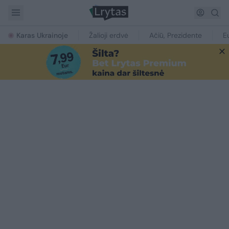
Karas Ukrainoje
Žalioji erdvė
Ačiū, Prezidente
E