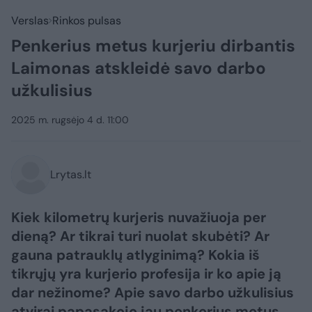
Verslas
Rinkos pulsas
Penkerius metus kurjeriu dirbantis
Laimonas atskleidė savo darbo
užkulisius
2025 m. rugsėjo 4 d. 11:00
Lrytas.lt
Kiek kilometrų kurjeris nuvažiuoja per
dieną? Ar tikrai turi nuolat skubėti? Ar
gauna patrauklų atlyginimą? Kokia iš
tikrųjų yra kurjerio profesija ir ko apie ją
dar nežinome? Apie savo darbo užkulisius
atvirai papasakojo jau penkerius metus