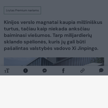
Lrytas Premium nariams
Kinijos verslo magnatai kaupia milžiniškus
turtus, tačiau kaip niekada anksčiau
baiminasi viešumos. Tarp milijardierių
sklando spėlionės, kuris jų gali būti
pašalintas valstybės vadovo Xi Jinpingo.