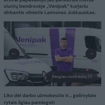
siuntų bendrovėje „Venipak“ kurjeriu
dirbantis vilnietis Laimonas Juškauskas.
Daugiau nuotraukų (1)
Liko dėl darbo užmokesčio ir... galimybės
rytais ilgiau pamiegoti