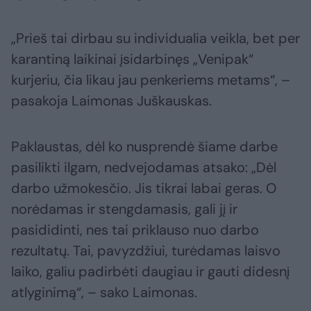
„Prieš tai dirbau su individualia veikla, bet per
karantiną laikinai įsidarbinęs „Venipak“
kurjeriu, čia likau jau penkeriems metams“, –
pasakoja Laimonas Juškauskas.
Paklaustas, dėl ko nusprendė šiame darbe
pasilikti ilgam, nedvejodamas atsako: „Dėl
darbo užmokesčio. Jis tikrai labai geras. O
norėdamas ir stengdamasis, gali jį ir
pasididinti, nes tai priklauso nuo darbo
rezultatų. Tai, pavyzdžiui, turėdamas laisvo
laiko, galiu padirbėti daugiau ir gauti didesnį
atlyginimą“, – sako Laimonas.