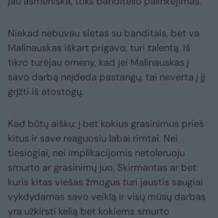
jau asmeniška, toks banditėlio palinkėjimas.“
Niekad nebuvau sietas su banditais, bet va
Malinauskas iškart prigavo, turi talentą. Iš
tikro turėjau omeny, kad jei Malinauskas į
savo darbą neįdeda pastangų, tai neverta į jį
grįžti iš atostogų.
Kad būtų aišku: į bet kokius grasinimus prieš
kitus ir save reaguosiu labai rimtai. Nei
tiesiogiai, nei implikacijomis netoleruoju
smurto ar grasinimų juo. Skirmantas ar bet
kuris kitas viešas žmogus turi jaustis saugiai
vykdydamas savo veiklą ir visų mūsų darbas
yra užkirsti kelią bet kokiems smurto