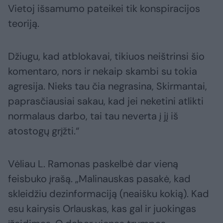
Vietoj išsamumo pateikei tik konspiracijos
teoriją.
Džiugu, kad atblokavai, tikiuos neištrinsi šio
komentaro, nors ir nekaip skambi su tokia
agresija. Nieks tau čia negrasina, Skirmantai,
paprasčiausiai sakau, kad jei neketini atlikti
normalaus darbo, tai tau neverta į jį iš
atostogų grįžti.“
Vėliau L. Ramonas paskelbė dar vieną
feisbuko įrašą. „Malinauskas pasakė, kad
skleidžiu dezinformaciją (neaišku kokią). Kad
esu kairysis Orlauskas, kas gal ir juokingas