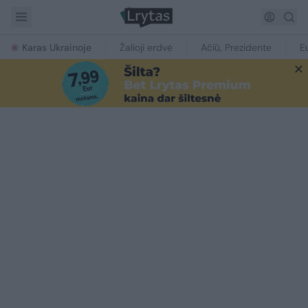
Karas Ukrainoje
Žalioji erdvė
Ačiū, Prezidente
E