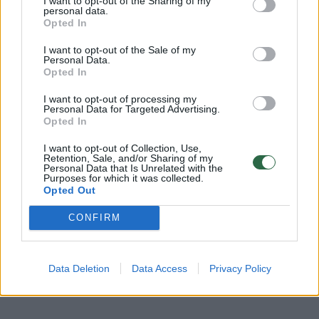
I want to opt-out of the Sharing of my
seksualias stambias aferas, – dėstė
personal data.
Opted In
tinklaraštininkas. – Malinauskas prisistato
kaip vienetinis tiesos šerifas ant mūsų svieto,
I want to opt-out of the Sale of my
Personal Data.
kuris kovoja prieš supuvusią sistemą, bet –
Opted In
sutapimas – kalbos apie supuvusią sistemą
I want to opt-out of processing my
Personal Data for Targeted Advertising.
jam generuoja didesnes peržiūras, kurių jis
Opted In
taip baisiai nori.“
I want to opt-out of Collection, Use,
Retention, Sale, and/or Sharing of my
Personal Data that Is Unrelated with the
Purposes for which it was collected.
Opted Out
CONFIRM
Data Deletion
Data Access
Privacy Policy