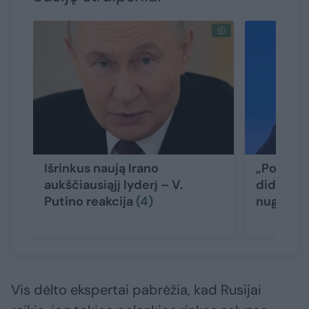
Išrinkus naują Irano
„Politico
aukščiausiąjį lyderį – V.
didžiausi
Putino reakcija
(4)
nugalėt
Vis dėlto ekspertai pabrėžia, kad Rusijai