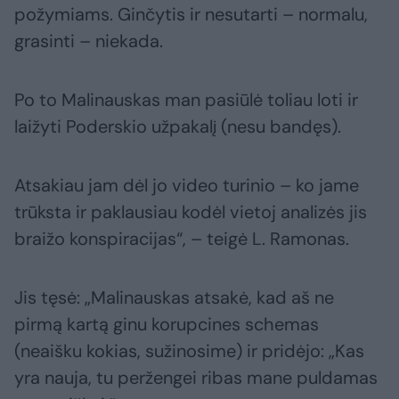
požymiams. Ginčytis ir nesutarti – normalu,
grasinti – niekada.
Po to Malinauskas man pasiūlė toliau loti ir
laižyti Poderskio užpakalį (nesu bandęs).
Atsakiau jam dėl jo video turinio – ko jame
trūksta ir paklausiau kodėl vietoj analizės jis
braižo konspiracijas“, – teigė L. Ramonas.
Jis tęsė: „Malinauskas atsakė, kad aš ne
pirmą kartą ginu korupcines schemas
(neaišku kokias, sužinosime) ir pridėjo: „Kas
yra nauja, tu peržengei ribas mane puldamas