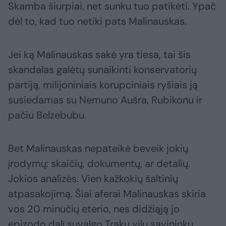
Skamba šiurpiai, net sunku tuo patikėti. Ypač
dėl to, kad tuo netiki pats Malinauskas.
Jei ką Malinauskas sakė yra tiesa, tai šis
skandalas galėtų sunaikinti konservatorių
partiją, milijoniniais korupciniais ryšiais ją
susiedamas su Nemuno Aušra, Rubikonu ir
pačiu Belzebubu.
Bet Malinauskas nepateikė beveik jokių
įrodymų: skaičių, dokumentų, ar detalių.
Jokios analizės. Vien kažkokių šaltinių
atpasakojimą. Šiai aferai Malinauskas skiria
vos 20 minučių eterio, nes didžiąją jo
epizodo dalį suvalgo Trakų vilų savininkų