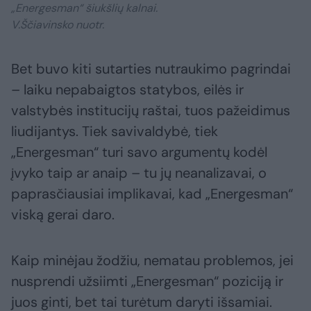
„Energesman“ šiukšlių kalnai.
V.Ščiavinsko nuotr.
Bet buvo kiti sutarties nutraukimo pagrindai
– laiku nepabaigtos statybos, eilės ir
valstybės institucijų raštai, tuos pažeidimus
liudijantys. Tiek savivaldybė, tiek
„Energesman“ turi savo argumentų kodėl
įvyko taip ar anaip – tu jų neanalizavai, o
paprasčiausiai implikavai, kad „Energesman“
viską gerai daro.
Kaip minėjau žodžiu, nematau problemos, jei
nusprendi užsiimti „Energesman“ poziciją ir
juos ginti, bet tai turėtum daryti išsamiai.