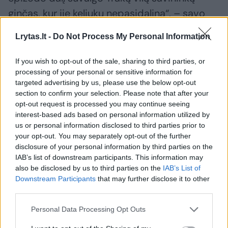
ginčas, kur jie keliuku nepasidalina“, – savo
feisbuke rašė L. Ramonas.
Lrytas.lt -
Do Not Process My Personal Information
Jis taip retoriškai klausė, „ar taip elgiasi
If you wish to opt-out of the sale, sharing to third parties, or
processing of your personal or sensitive information for
žurnalistas, atradęs vieną didžiausių skandalų
targeted advertising by us, please use the below opt-out
nepriklausomoje Lietuvoje?“
section to confirm your selection. Please note that after your
opt-out request is processed you may continue seeing
interest-based ads based on personal information utilized by
L. Ramonas tęsė, kad pačioje pradžioje S.
us or personal information disclosed to third parties prior to
your opt-out. You may separately opt-out of the further
Malinauskas „skundžiasi, kad krenta jo kanalo
disclosure of your personal information by third parties on the
peržiūros, ir reikalauja žiūrėti jo video – kitu
IAB’s list of downstream participants. This information may
also be disclosed by us to third parties on the
IAB’s List of
atveju grasina rečiau juos kelti. Vėliau
Downstream Participants
that may further disclose it to other
Malinauskas apgailestauja, kad konvenciniai
third parties.
žurnalistai gilinasi į nuobodžias ir nepisamas
Personal Data Processing Opt Outs
detales, o vat jis žino, kad reikia kalbėti apie