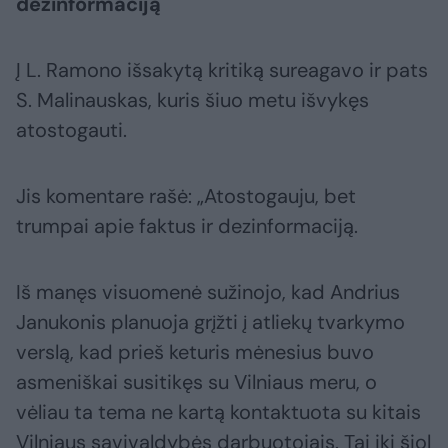
dezinformaciją
Į L. Ramono išsakytą kritiką sureagavo ir pats
S. Malinauskas, kuris šiuo metu išvykęs
atostogauti.
Jis komentare rašė: „Atostogauju, bet
trumpai apie faktus ir dezinformaciją.
Iš manęs visuomenė sužinojo, kad Andrius
Janukonis planuoja grįžti į atliekų tvarkymo
verslą, kad prieš keturis mėnesius buvo
asmeniškai susitikęs su Vilniaus meru, o
vėliau ta tema ne kartą kontaktuota su kitais
Vilniaus savivaldybės darbuotojais. Tai iki šiol