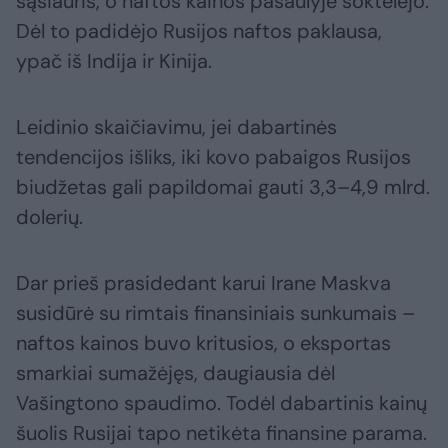
sąsiauris, o naftos kainos pasaulyje šoktelėjo.
Dėl to padidėjo Rusijos naftos paklausa,
ypač iš Indija ir Kinija.
Leidinio skaičiavimu, jei dabartinės
tendencijos išliks, iki kovo pabaigos Rusijos
biudžetas gali papildomai gauti 3,3–4,9 mlrd.
dolerių.
Dar prieš prasidedant karui Irane Maskva
susidūrė su rimtais finansiniais sunkumais –
naftos kainos buvo kritusios, o eksportas
smarkiai sumažėjęs, daugiausia dėl
Vašingtono spaudimo. Todėl dabartinis kainų
šuolis Rusijai tapo netikėta finansine parama.