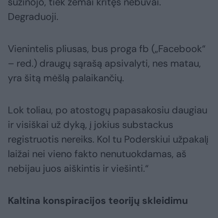
sužinojo, tiek žemai kritęs nebuvai.
Degraduoji.
Vienintelis pliusas, bus proga fb („Facebook“
– red.) draugų sąrašą apsivalyti, nes matau,
yra šitą mėšlą palaikančių.
Lok toliau, po atostogų papasakosiu daugiau
ir visiškai už dyką, į jokius substackus
registruotis nereiks. Kol tu Poderskiui užpakalį
laižai nei vieno fakto nenutuokdamas, aš
nebijau juos aiškintis ir viešinti.“
Kaltina konspiracijos teorijų skleidimu