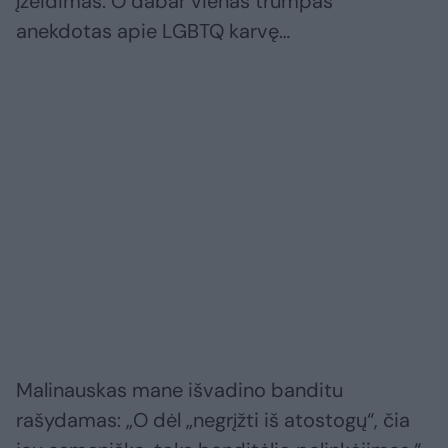
įžeidimas. O dabar vienas trumpas
anekdotas apie LGBTQ karvę…
Malinauskas mane išvadino banditu
rašydamas: „O dėl „negrįžti iš atostogų“, čia