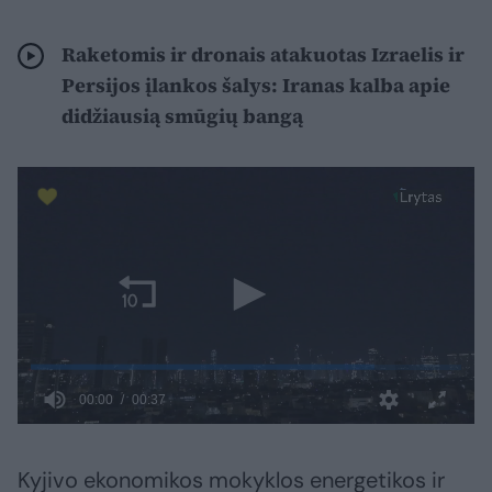
Raketomis ir dronais atakuotas Izraelis ir
Persijos įlankos šalys: Iranas kalba apie
didžiausią smūgių bangą
Kyjivo ekonomikos mokyklos energetikos ir