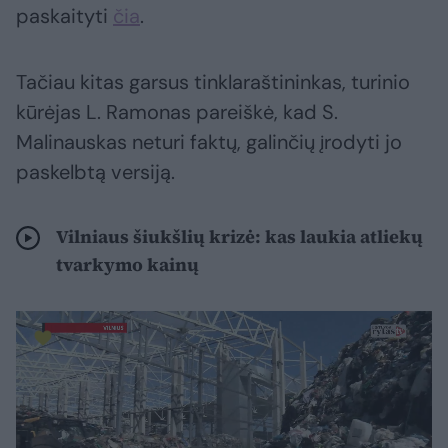
paskaityti
čia
.
Tačiau kitas garsus tinklaraštininkas, turinio
kūrėjas L. Ramonas pareiškė, kad S.
Malinauskas neturi faktų, galinčių įrodyti jo
paskelbtą versiją.
Vilniaus šiukšlių krizė: kas laukia atliekų
tvarkymo kainų