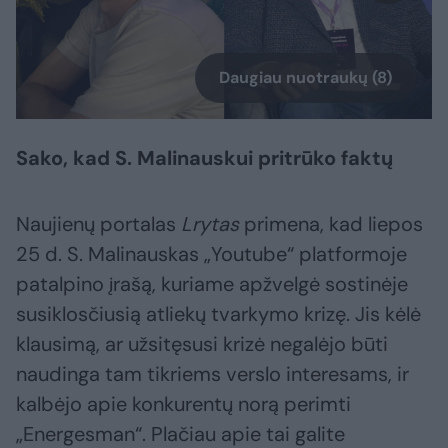
Daugiau nuotraukų (8)
Sako, kad S. Malinauskui pritrūko faktų
Naujienų portalas
Lrytas
primena, kad liepos
25 d. S. Malinauskas „Youtube“ platformoje
patalpino įrašą, kuriame apžvelgė sostinėje
susiklosčiusią atliekų tvarkymo krizę. Jis kėlė
klausimą, ar užsitęsusi krizė negalėjo būti
naudinga tam tikriems verslo interesams, ir
kalbėjo apie konkurentų norą perimti
„Energesman“. Plačiau apie tai galite