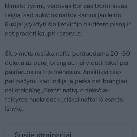
klimato tyrimų vadovas Borisas Dodonovas
teigia, kad aukštos naftos kainos jau leido
Rusijai įvykdyti šio ketvirčio biudžeto planą ir
net pradėti kaupti rezervus.
Šiuo metu rusiška nafta parduodama 20–30
dolerių už barelį brangiau nei vidutiniškai per
pastaruosius tris mėnesius. Analitikai taip
pat pažymi, kad Indija ją perka net brangiau
nei etaloninę „Brent“ naftą, o anksčiau
taikytos nuolaidos rusiškai naftai iš esmės
išnyko.
Susiję straipsniai