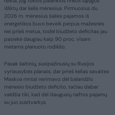
reikia, jog tokios palankios rinkos sąlygos
išliktų dar kelis mėnesius. Pirmuosius du
2026 m. mėnesius šalies pajamos iš
energetikos buvo beveik perpus mažesnės
nei prieš metus, todėl biudžeto deficitas jau
pasiekė daugiau kaip 90 proc. visam
metams planuoto rodiklio.
Pasak šaltinių, susipažinusių su Rusijos
vyriausybės planais, dar prieš kelias savaites
Maskva rimtai nerimavo dėl balandžio
mėnesio biudžeto deficito, tačiau dabar
valdžia tiki, kad dėl išaugusių naftos pajamų
su juo susitvarkys.