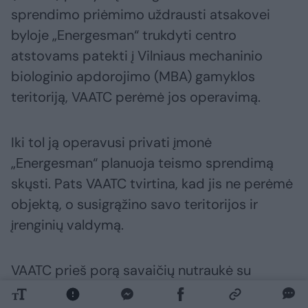
sprendimo priėmimo uždrausti atsakovei
byloje „Energesman“ trukdyti centro
atstovams patekti į Vilniaus mechaninio
biologinio apdorojimo (MBA) gamyklos
teritoriją, VAATC perėmė jos operavimą.
Iki tol ją operavusi privati įmonė
„Energesman“ planuoja teismo sprendimą
skųsti. Pats VAATC tvirtina, kad jis ne perėmė
objektą, o susigrąžino savo teritorijos ir
įrenginių valdymą.
VAATC prieš porą savaičių nutraukė su
„Energesman“ sudarytą MBA įrenginių