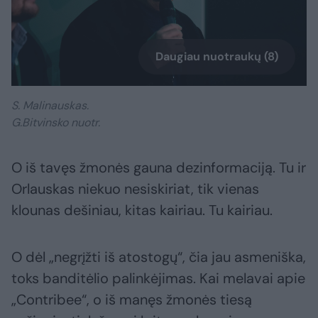
Daugiau nuotraukų (8)
S. Malinauskas.
G.Bitvinsko nuotr.
O iš tavęs žmonės gauna dezinformaciją. Tu ir
Orlauskas niekuo nesiskiriat, tik vienas
klounas dešiniau, kitas kairiau. Tu kairiau.
O dėl „negrįžti iš atostogų“, čia jau asmeniška,
toks banditėlio palinkėjimas. Kai melavai apie
„Contribee“, o iš manęs žmonės tiesą