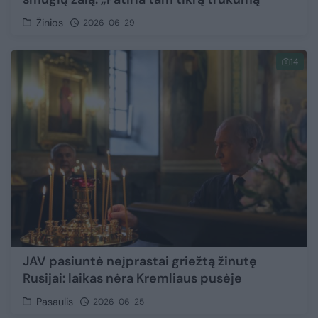
Žinios
2026-06-29
14
JAV pasiuntė neįprastai griežtą žinutę
Rusijai: laikas nėra Kremliaus pusėje
Pasaulis
2026-06-25