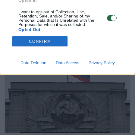
Opted In
I want to opt-out of Collection, Use,
V. Putino vizite į kariuomenės štabą – įdomi
Retention, Sale, and/or Sharing of my
detalė: klausimų kilo dėl laiko
Personal Data that Is Unrelated with the
Purposes for which it was collected.
Opted Out
Pasaulis
2026-07-05
CONFIRM
13
Data Deletion
Data Access
Privacy Policy