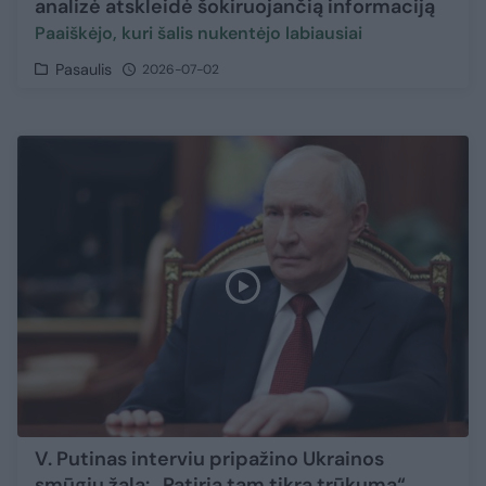
analizė atskleidė šokiruojančią informaciją
Paaiškėjo, kuri šalis nukentėjo labiausiai
Pasaulis
2026-07-02
V. Putinas interviu pripažino Ukrainos
smūgių žalą: „Patiria tam tikrą trūkumą“