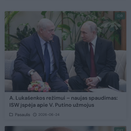
9
A. Lukašenkos režimui – naujas spaudimas:
ISW įspėja apie V. Putino užmojus
Pasaulis
2026-06-24
17