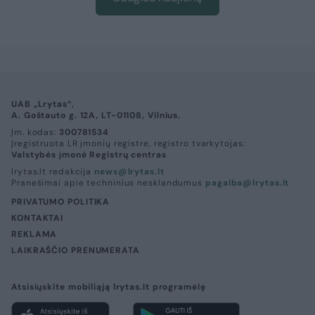
UAB „Lrytas“,
A. Goštauto g. 12A, LT-01108, Vilnius.
Įm. kodas:
300781534
Įregistruota LR įmonių registre, registro tvarkytojas:
Valstybės įmonė Registrų centras
lrytas.lt redakcija
news@lrytas.lt
Pranešimai apie techninius nesklandumus
pagalba@lrytas.lt
PRIVATUMO POLITIKA
KONTAKTAI
REKLAMA
LAIKRAŠČIO PRENUMERATA
Atsisiųskite mobiliąją lrytas.lt programėlę