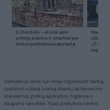
D. Dundulis – atvirai apie
Naujas r
pirkėjų srautus ir smarkiai per
užsienieč
metus padidėjusią apyvartą
„O dabar 
supratai
Darbdavys tikrai turi teisę organizuoti darbą,
nustatyti vidaus tvarką, klientų aptarnavimo
standartus, prekių apskaitos, higienos ir
saugumo taisykles. Ypač prekybos centre,