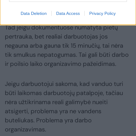
– papildė R. Joskaudienė.
Data Deletion
Data Access
Privacy Policy
Tad jeigu dokumentuose numatyta pietų
pertrauka, bet realiai darbuotojas jos
negauna arba gauna tik 15 minučių, tai nėra
tik smulkus nepatogumas. Tai gali būti darbo
ir poilsio laiko organizavimo pažeidimas.
Jeigu darbuotojui sakoma, kad vanduo turi
būti laikomas darbuotojų patalpoje, tačiau
nėra užtikrinama reali galimybė nueiti
atsigerti, problema yra ne vandens
buteliukas. Problema yra darbo
organizavimas.