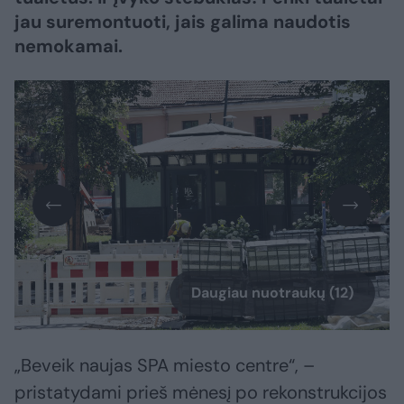
jau suremontuoti, jais galima naudotis
nemokamai.
Daugiau nuotraukų (12)
„Beveik naujas SPA miesto centre“, –
pristatydami prieš mėnesį po rekonstrukcijos