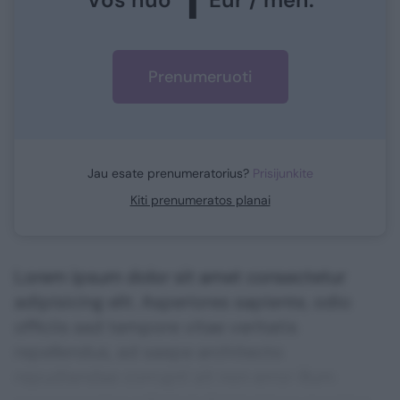
Prenumeruoti
Jau esate prenumeratorius?
Prisijunkite
Kiti prenumeratos planai
Lorem ipsum dolor sit amet consectetur
adipisicing elit. Asperiores sapiente, odio
officiis sed tempore vitae veritatis
repellendus, ad saepe architecto
repudiandae corrupti sit non error illum