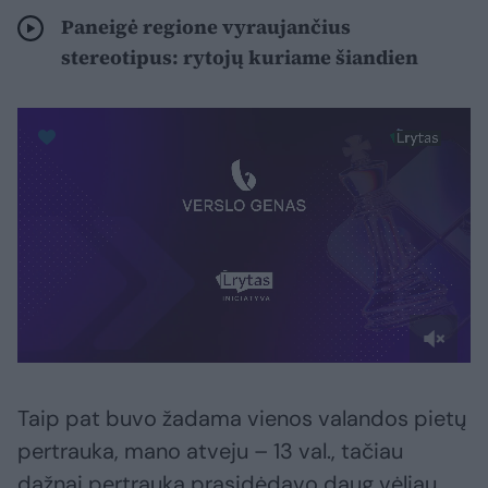
Paneigė regione vyraujančius
stereotipus: rytojų kuriame šiandien
Taip pat buvo žadama vienos valandos pietų
pertrauka, mano atveju – 13 val., tačiau
dažnai pertrauka prasidėdavo daug vėliau,