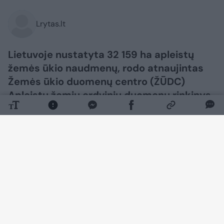
Lrytas.lt
Lietuvoje nustatyta 32 159 ha apleistų
žemės ūkio naudmenų, rodo atnaujintas
Žemės ūkio duomenų centro (ŽŪDC)
Apleistų žemių erdvinių duomenų rinkinys.