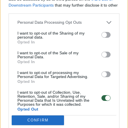
ramina nepatenkintus pirkėjus, tikrina amžių,
Downstream Participants
that may further disclose it to other
padeda atsiskaityti ir dar turi visą laiką būti
third parties.
mandagūs.
Personal Data Processing Opt Outs
I want to opt-out of the Sharing of my
personal data.
Tačiau didelis klientų srautas, darbuotojų
Opted In
trūkumas ar intensyvus darbo ritmas
I want to opt-out of the Sale of my
nepanaikina darbdavio pareigos organizuoti
Personal Data.
Opted In
darbą taip, kad darbuotojas realiai galėtų
pasinaudoti poilsio pertrauka, atsigerti
I want to opt-out of processing my
Personal Data for Targeted Advertising.
vandens, nueiti į tualetą ir nedirbti sveikatai
Opted In
žalingomis sąlygomis.
I want to opt-out of Collection, Use,
Retention, Sale, and/or Sharing of my
Personal Data that Is Unrelated with the
Purposes for which it was collected.
„Darbo tvarka turi būti ne tik patogi
Opted Out
darbdaviui. Ji turi būti teisėta, proporcinga ir
CONFIRM
nepažeisti darbuotojo sveikatos bei orumo“,