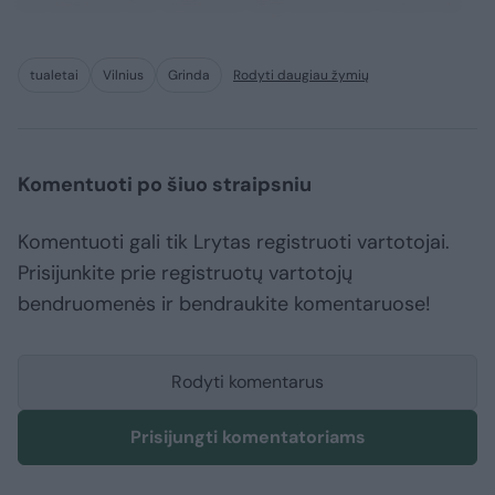
consequuntur adipisci dignissimos maxime.
tualetai
Vilnius
Grinda
Rodyti daugiau žymių
Komentuoti po šiuo straipsniu
Komentuoti gali tik Lrytas registruoti vartotojai.
Prisijunkite prie registruotų vartotojų
bendruomenės ir bendraukite komentaruose!
Rodyti komentarus
Prisijungti komentatoriams