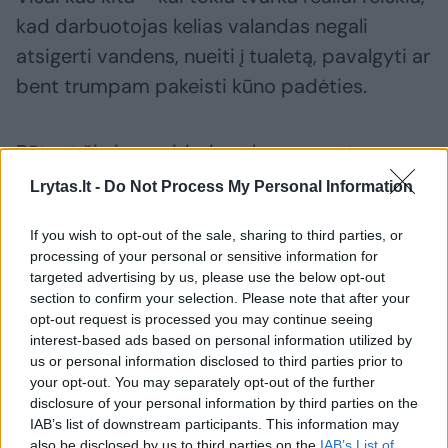
kad darbuotojas kelias valandas negali
atsigerti vandens, nueiti į tualetą, pavalgyti ar
bent trumpam pakeisti kūno padėties.
Būtent čia ir prasideda nebe paprastas
„vidinės tvarkos“ klausimas, o darbo teisės,
Lrytas.lt -
Do Not Process My Personal Information
darbuotojų saugos ir sveikatos bei tinkamo
If you wish to opt-out of the sale, sharing to third parties, or
darbo organizavimo problema.
processing of your personal or sensitive information for
targeted advertising by us, please use the below opt-out
section to confirm your selection. Please note that after your
Anot teisininkės, prekybos sektoriuje tokios
opt-out request is processed you may continue seeing
situacijos nėra retos. Darbuotojai dažnai
interest-based ads based on personal information utilized by
us or personal information disclosed to third parties prior to
dirba stovėdami, aptarnauja didelius klientų
your opt-out. You may separately opt-out of the further
srautus, vienu metu prižiūri kelias savitarnos
disclosure of your personal information by third parties on the
kasas, sprendžia techninius nesklandumus,
IAB’s list of downstream participants. This information may
also be disclosed by us to third parties on the
IAB’s List of