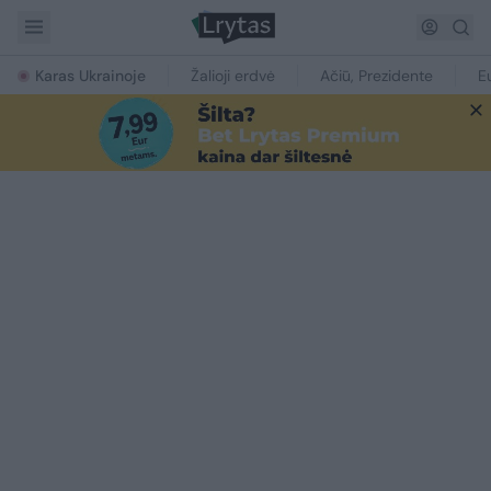
Karas Ukrainoje
Žalioji erdvė
Ačiū, Prezidente
E