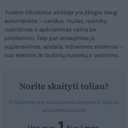
Tualete V.Kudirkos aikštėje yra įdiegta daug
automatikos – vanduo, muilas, nuotekų
nuleidimas ir apšvietimas veikia be
prisilietimo. Taip pat atnaujintas jo
suplanavimas, apdaila, inžinerinės sistemos –
nuo elektros iki buitinių nuotekų ir vėdinimo.
Norite skaityti toliau?
Prisijunkite prie mūsų bendruomenės ir tapkite
prenumeratoriumi
1
Vos nuo
Eur / mėn.