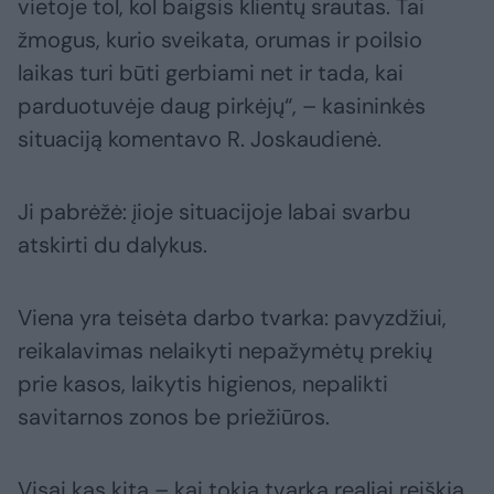
vietoje tol, kol baigsis klientų srautas. Tai
žmogus, kurio sveikata, orumas ir poilsio
laikas turi būti gerbiami net ir tada, kai
parduotuvėje daug pirkėjų“, – kasininkės
situaciją komentavo R. Joskaudienė.
Ji pabrėžė: įioje situacijoje labai svarbu
atskirti du dalykus.
Viena yra teisėta darbo tvarka: pavyzdžiui,
reikalavimas nelaikyti nepažymėtų prekių
prie kasos, laikytis higienos, nepalikti
savitarnos zonos be priežiūros.
Visai kas kita – kai tokia tvarka realiai reiškia,