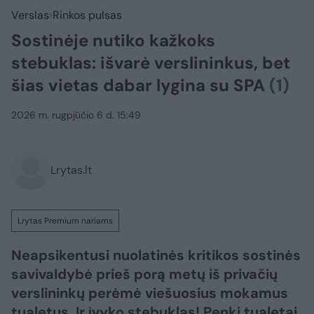
Verslas
Rinkos pulsas
Sostinėje nutiko kažkoks
stebuklas: išvarė verslininkus, bet
šias vietas dabar lygina su SPA
(1)
2026 m. rugpjūčio 6 d. 15:49
Lrytas.lt
Lrytas Premium nariams
Neapsikentusi nuolatinės kritikos sostinės
savivaldybė prieš porą metų iš privačių
verslininkų perėmė viešuosius mokamus
tualetus. Ir įvyko stebuklas! Penki tualetai