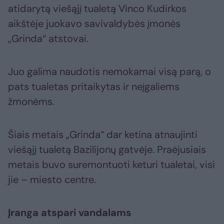
atidarytą viešąjį tualetą Vinco Kudirkos
aikštėje juokavo savivaldybės įmonės
„Grinda“ atstovai.
Juo galima naudotis nemokamai visą parą, o
pats tualetas pritaikytas ir neįgaliems
žmonėms.
Šiais metais „Grinda“ dar ketina atnaujinti
viešąjį tualetą Bazilijonų gatvėje. Praėjusiais
metais buvo suremontuoti keturi tualetai, visi
jie – miesto centre.
Įranga atspari vandalams