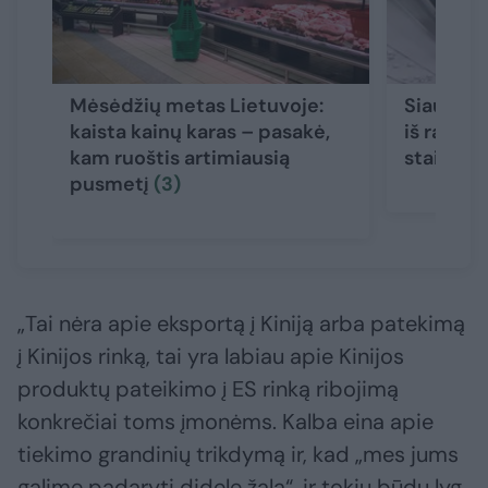
Mėsėdžių metas Lietuvoje:
Siaubing
kaista kainų karas – pasakė,
iš rankin
kam ruoštis artimiausią
staiga p
pusmetį
(3)
„Tai nėra apie eksportą į Kiniją arba patekimą
į Kinijos rinką, tai yra labiau apie Kinijos
produktų pateikimo į ES rinką ribojimą
konkrečiai toms įmonėms. Kalba eina apie
tiekimo grandinių trikdymą ir, kad „mes jums
galime padaryti didelę žalą“, ir tokiu būdu lyg