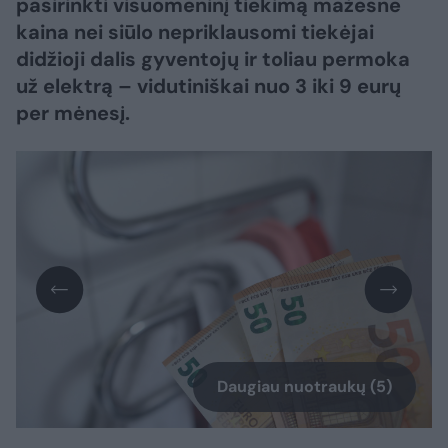
pasirinkti visuomeninį tiekimą mažesne
kaina nei siūlo nepriklausomi tiekėjai
didžioji dalis gyventojų ir toliau permoka
už elektrą – vidutiniškai nuo 3 iki 9 eurų
per mėnesį.
Daugiau nuotraukų (5)