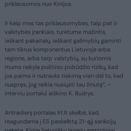
priklausomos nuo Kinijos.
Ir kaip mes tas priklausomybes, taip pat ir
valstybės įrankiais, turėtume mažintis,
ieškant pakaitalų, ieškant galimybių gaminti
tam tikrus komponentus Lietuvoje arba
regione, arba tarp valstybių, su kuriomis
mums nekyla politinio pobūdžio rizikų, kad
jos paims ir nutrauks tiekimą vien dėl to, kad
nuspręs, jog reikia nusiųsti tau žinutę“, –
interviu portalui aiškino K. Budrys.
Antradienį portalas lrt.lt skelbė, kad,
reaguodama į ES paskelbtą 21-ąjį sankcijų
paketą, Kinija lietuviškų lazerių gamintojai