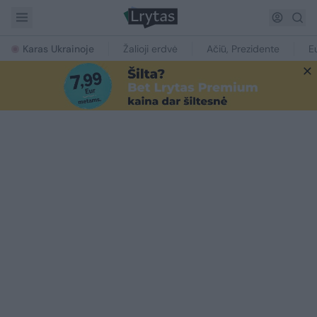
Karas Ukrainoje
Žalioji erdvė
Ačiū, Prezidente
E