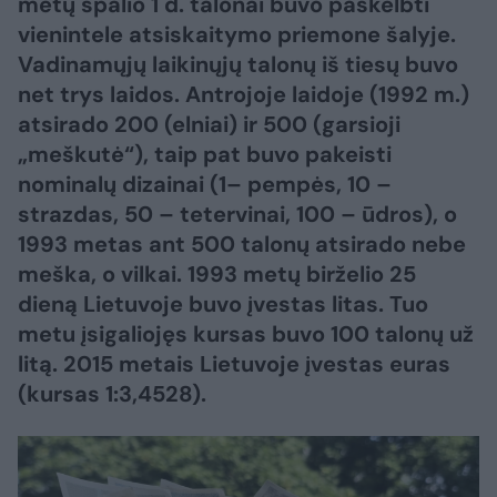
metų spalio 1 d. talonai buvo paskelbti
vienintele atsiskaitymo priemone šalyje.
Vadinamųjų laikinųjų talonų iš tiesų buvo
net trys laidos. Antrojoje laidoje (1992 m.)
atsirado 200 (elniai) ir 500 (garsioji
„meškutė“), taip pat buvo pakeisti
nominalų dizainai (1– pempės, 10 –
strazdas, 50 – tetervinai, 100 – ūdros), o
1993 metas ant 500 talonų atsirado nebe
meška, o vilkai. 1993 metų birželio 25
dieną Lietuvoje buvo įvestas litas. Tuo
metu įsigaliojęs kursas buvo 100 talonų už
litą. 2015 metais Lietuvoje įvestas euras
(kursas 1:3,4528).