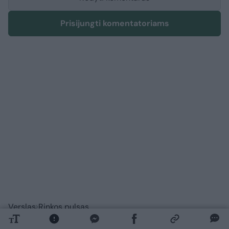
Prisijungti komentatoriams
Verslas
Rinkos pulsas
Finansų ministras apie degalų