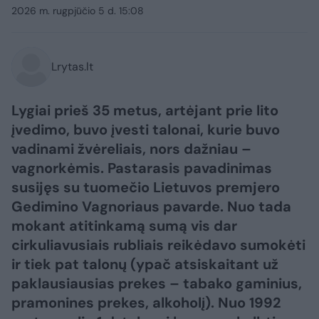
2026 m. rugpjūčio 5 d. 15:08
Lrytas.lt
Lygiai prieš 35 metus, artėjant prie lito
įvedimo, buvo įvesti talonai, kurie buvo
vadinami žvėreliais, nors dažniau –
vagnorkėmis. Pastarasis pavadinimas
susijęs su tuomečio Lietuvos premjero
Gedimino Vagnoriaus pavarde. Nuo tada
mokant atitinkamą sumą vis dar
cirkuliavusiais rubliais reikėdavo sumokėti
ir tiek pat talonų (ypač atsiskaitant už
paklausiausias prekes – tabako gaminius,
pramonines prekes, alkoholį). Nuo 1992