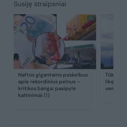
Susiję straipsniai
Naftos gigantams paskelbus
Tūkstanč
apie rekordinius pelnus –
likę be el
kritikos banga: pasipylė
vandens
kaltinimai
(1)