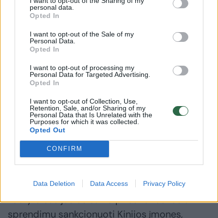
I want to opt-out of the Sharing of my
personal data.
Opted In
„Šis pavyzdys labai gerai parodo, kad tai nėra
I want to opt-out of the Sale of my
Personal Data.
izoliuotas dvišalis Lietuvos ir Kinijos santykis.
Opted In
Mes esame ES ir NATO narė ir tos aplinkybės,
I want to opt-out of processing my
Personal Data for Targeted Advertising.
susijusios su organizacijų sprendimais, taip
Opted In
pat turi įtakos, kur mes esame savo
I want to opt-out of Collection, Use,
dvišaliuose santykiuose“, – interviu „Verslo
Retention, Sale, and/or Sharing of my
Personal Data that Is Unrelated with the
žinioms“ teigė K. Budrys.
Purposes for which it was collected.
Opted Out
CONFIRM
„Šioje vietoje, tiek atsakomosios sankcijos,
įvestos kai kurioms įmonėms, taip pat ir
mūsų vienai lazerių gamintojai, suprantame,
Data Deletion
Data Access
Privacy Policy
kad yra susijusios su ES prieš tai buvusiu
sprendimu sankcionuoti Kinijos įmones,