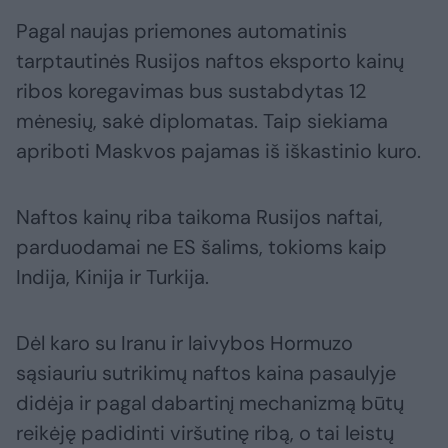
Pagal naujas priemones automatinis
tarptautinės Rusijos naftos eksporto kainų
ribos koregavimas bus sustabdytas 12
mėnesių, sakė diplomatas. Taip siekiama
apriboti Maskvos pajamas iš iškastinio kuro.
Naftos kainų riba taikoma Rusijos naftai,
parduodamai ne ES šalims, tokioms kaip
Indija, Kinija ir Turkija.
Dėl karo su Iranu ir laivybos Hormuzo
sąsiauriu sutrikimų naftos kaina pasaulyje
didėja ir pagal dabartinį mechanizmą būtų
reikėję padidinti viršutinę ribą, o tai leistų