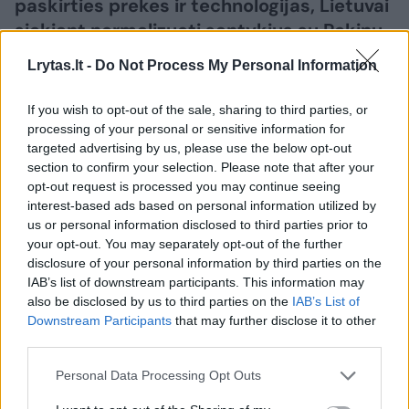
paskirties prekes ir technologijas, Lietuvai
siekiant normalizuoti santykius su Pekinu,
rodo Europos Sąjungos (ES) sprendimų
Lrytas.lt -
Do Not Process My Personal Information
įtaką dvišaliams santykiams. Pasak jo,
ekonominio saugumo prasme tai verčia
If you wish to opt-out of the sale, sharing to third parties, or
spręsti, kaip būtų galima mažinti tiekimo
processing of your personal or sensitive information for
targeted advertising by us, please use the below opt-out
grandinių priklausomybę nuo Kinijos.
section to confirm your selection. Please note that after your
opt-out request is processed you may continue seeing
interest-based ads based on personal information utilized by
us or personal information disclosed to third parties prior to
your opt-out. You may separately opt-out of the further
disclosure of your personal information by third parties on the
IAB’s list of downstream participants. This information may
also be disclosed by us to third parties on the
IAB’s List of
Downstream Participants
that may further disclose it to other
third parties.
Personal Data Processing Opt Outs
Daugiau nuotraukų (2)