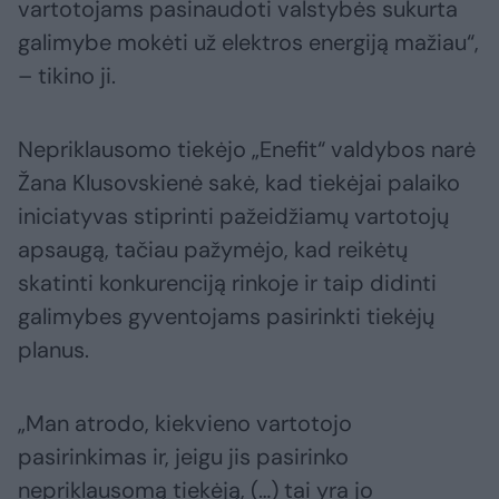
vartotojams pasinaudoti valstybės sukurta
galimybe mokėti už elektros energiją mažiau“,
– tikino ji.
Nepriklausomo tiekėjo „Enefit“ valdybos narė
Žana Klusovskienė sakė, kad tiekėjai palaiko
iniciatyvas stiprinti pažeidžiamų vartotojų
apsaugą, tačiau pažymėjo, kad reikėtų
skatinti konkurenciją rinkoje ir taip didinti
galimybes gyventojams pasirinkti tiekėjų
planus.
„Man atrodo, kiekvieno vartotojo
pasirinkimas ir, jeigu jis pasirinko
nepriklausomą tiekėją, (…) tai yra jo