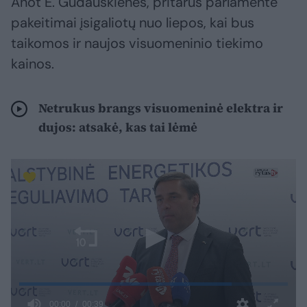
Anot E. Gudauskienės, pritarus parlamente
pakeitimai įsigaliotų nuo liepos, kai bus
taikomos ir naujos visuomeninio tiekimo
kainos.
Netrukus brangs visuomeninė elektra ir
dujos: atsakė, kas tai lėmė