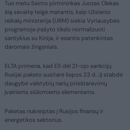
Tuo metu Seimo pirmininkas Juozas Olekas
šią savaitę teigė matantis, kaip Užsienio
reikalų ministerija (URM) siekia Vyriausybės
programoje įrašyto tikslo normalizuoti
santykius su Kinija, ir esantis patenkintas
daromais žingsniais.
ELTA primena, kad ES dėl 21-ojo sankcijų
Rusijai paketo susitarė liepos 23 d. Jį stabdė
daugybė valstybių narių prieštaravimų
įvairiems siūlomiems elementams.
Paketas nukreiptas į Rusijos finansų ir
energetikos sektorius.