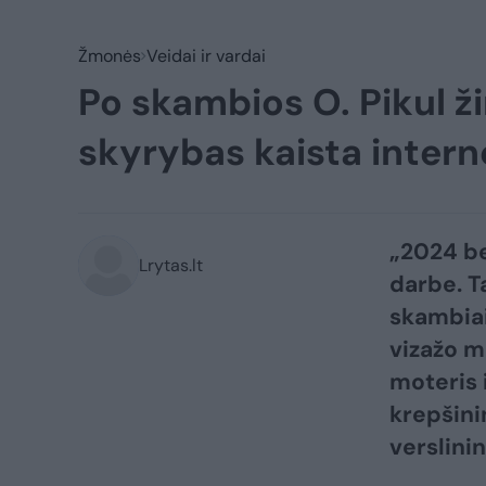
Žmonės
Veidai ir vardai
Po skambios O. Pikul ži
skyrybas kaista intern
„2024 be
Lrytas.lt
darbe. T
skambiai
vizažo m
moteris i
krepšini
verslini