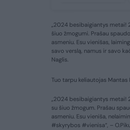
„2024 besibaigiantys metai! 
šiuo žmogumi. Prašau spaudos
asmeniu. Esu vienišas, laiming
savo verslą, namus ir savo ka
Naglis.
Tuo tarpu keliautojas Mantas B
„2024 besibaigiantys metai! 
su šiuo žmogum. Prašau spaud
asmeniu. Esu vieniša, nelaimi
#skyrybos #vienisa“, – O.Piku