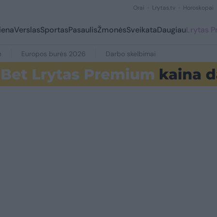
Orai
Lrytas.tv
Horoskopai
iena
Verslas
Sportas
Pasaulis
Žmonės
Sveikata
Daugiau
Lrytas 
e
Europos burės 2026
Darbo skelbimai