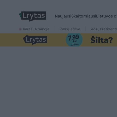
Naujausi
Skaitomiausi
Lietuvos d
Karas Ukrainoje
Žalioji erdvė
Ačiū, Prezident