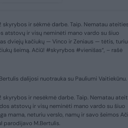
2 skyrybos ir sėkmė darbe. Taip. Nematau ateitie
 atstovų ir visų neminėti mano vardo su šiuo
as dviejų kačiukų — Vinco ir Zeniaus — tėtis, turiu
čiukų šeimą. Ačiū! #skyrybos #vienišas“, – rašė
ertulis dalijosi nuotrauka su Pauliumi Vaitiekūnu.
2 skyrybos ir nesėkmė darbe. Taip. Nematau ateit
os atstovų ir visų neminėti mano vardo su šiuo
nga mama, neturiu verslo, namų ir savo šeimos Ači
l parodijavo M.Bertulis.