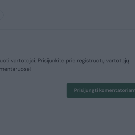
ė
uoti vartotojai. Prisijunkite prie registruotų vartotojų
omentaruose!
Prisijungti komentatoria