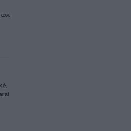
 12:06
kė,
arsi