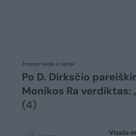
Žmonės
Veidai ir vardai
Po D. Dirksčio pareišk
Monikos Ra verdiktas: 
(4)
Vizažo m