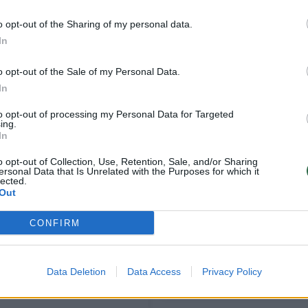
o opt-out of the Sharing of my personal data.
In
o opt-out of the Sale of my Personal Data.
In
to opt-out of processing my Personal Data for Targeted
ing.
In
o opt-out of Collection, Use, Retention, Sale, and/or Sharing
ersonal Data that Is Unrelated with the Purposes for which it
Apie skyrybas su V.
O. Pikul prabilo apie
lected.
Out
Akramavičiumi
skyrybas su
prabilusi O. Pikul
verslininku V.
CONFIRM
sulaukė garsių
Akramavičiumi:
bičiulių reakcijos:
„Nematau ateities su
„Užtenka toleruoti“
šiuo žmogum“
(12)
Data Deletion
Data Access
Privacy Policy
(9)