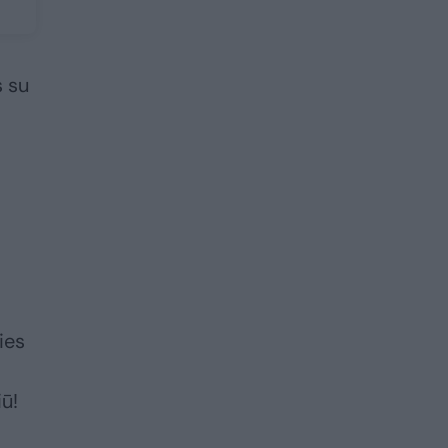
s su
ies
ū!