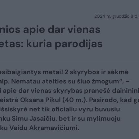
2024 m. gruodžio 8 d.
nios apie dar vienas
etas: kuria parodijas
sibaigiantys metai! 2 skyrybos ir sėkmė
aip. Nematau ateities su šiuo žmogum“, –
 apie dar vienas skyrybas pranešė daininin
eistrė Oksana Pikul (40 m.). Pasirodo, kad g
šsiskyrė net tik oficialiu vyru buvusiu
nku Simu Jasaičiu, bet ir su mylimuoju
nku Vaidu Akramavičiumi.