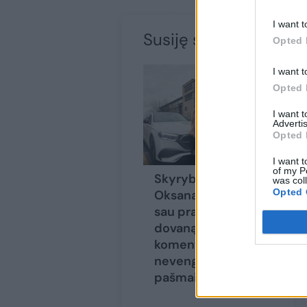
I want t
Susiję straipsniai
Opted 
I want t
Opted 
I want 
Advertis
Opted 
I want t
of my P
Skyrybų proga
was col
Opted 
Oksana Pikul įteikė
sau prabangią
dovaną:
komentatoriai
nevengė
pašmaikštauti
(7)