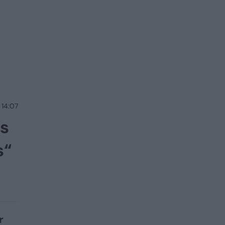
 14:07
ės
s“
r