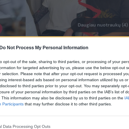
Daugiau nuotraukų (4)
rauka, kuri programėlės pagalba perskirta raudona
Do Not Process My Personal Information
to opt-out of the sale, sharing to third parties, or processing of your per
iuo žmogum. Prašau spaudos atstovų ir visų nemin
formation for targeted advertising by us, please use the below opt-out s
r selection. Please note that after your opt-out request is processed y
Esu vieniša, laiminga sūnaus Dominyko mama, tur
eing interest-based ads based on personal information utilized by us or
Ačiū! #skyrybos #vienisa“, – pareiškė Oksana.
disclosed to third parties prior to your opt-out. You may separately opt-
losure of your personal information by third parties on the IAB’s list of
. This information may also be disclosed by us to third parties on the
IA
ptų parodijas – šį kartą taip nutiko. Nuomonės
Participants
that may further disclose it to other third parties.
taip pat pasinaudojo programėle ir perskyrė jųdv
l Data Processing Opt Outs