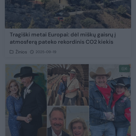
Tragiški metai Europai: dėl miškų gaisrų į
atmosferą pateko rekordinis CO2 kiekis
Žinios
2025-09-19
6