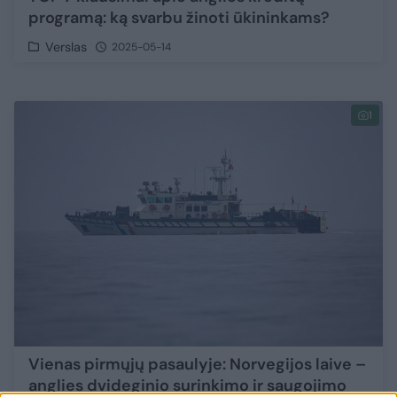
programą: ką svarbu žinoti ūkininkams?
Verslas
2025-05-14
1
Vienas pirmųjų pasaulyje: Norvegijos laive –
anglies dvideginio surinkimo ir saugojimo