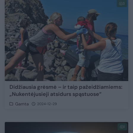
3
Didžiausia grėsmė – ir taip pažeidžiamiems:
„Nukentėjusieji atsidurs spąstuose“
Gamta
2024-12-29
1