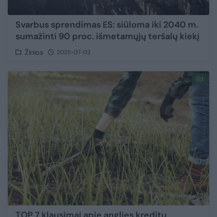
Svarbus sprendimas ES: siūloma iki 2040 m.
sumažinti 90 proc. išmetamųjų teršalų kiekį
Žinios
2025-07-02
1
TOP 7 klausimai apie anglies kreditų