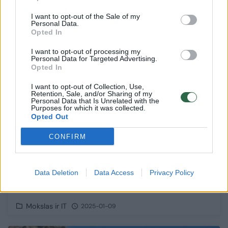
I want to opt-out of the Sale of my
Personal Data.
Opted In
1
I want to opt-out of processing my
Personal Data for Targeted Advertising.
Opted In
I want to opt-out of Collection, Use,
Retention, Sale, and/or Sharing of my
Personal Data that Is Unrelated with the
Purposes for which it was collected.
Opted Out
CONFIRM
Data Deletion
Data Access
Privacy Policy
Augalai Žemėje išliks ilgiau, nei manyta iki
šiol
Mokslas ir IT
2025-01-09