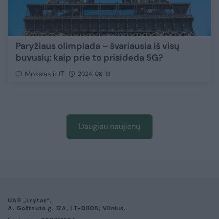
Paryžiaus olimpiada – švariausia iš visų
buvusių: kaip prie to prisideda 5G?
Mokslas ir IT
2024-08-13
Daugiau naujienų
UAB „Lrytas“,
A. Goštauto g. 12A, LT-01108, Vilnius.