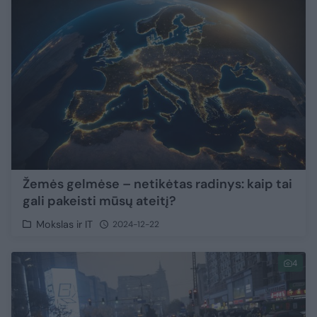
Žemės gelmėse – netikėtas radinys: kaip tai
gali pakeisti mūsų ateitį?
Mokslas ir IT
2024-12-22
4