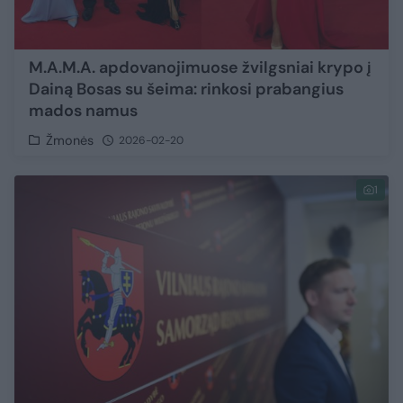
M.A.M.A. apdovanojimuose žvilgsniai krypo į
Dainą Bosas su šeima: rinkosi prabangius
mados namus
Žmonės
2026-02-20
1