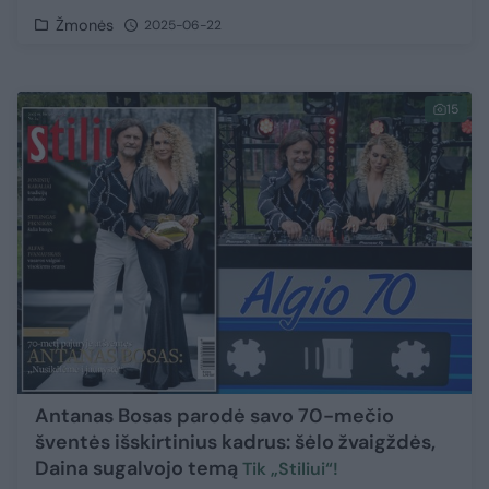
Žmonės
2025-06-22
15
Antanas Bosas parodė savo 70-mečio
šventės išskirtinius kadrus: šėlo žvaigždės,
Daina sugalvojo temą
Tik „Stiliui“!