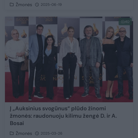
Žmonės
2025-06-19
40
Į „Auksinius svogūnus“ plūdo žinomi
žmonės: raudonuoju kilimu žengė D. ir A.
Bosai
Žmonės
2025-03-26