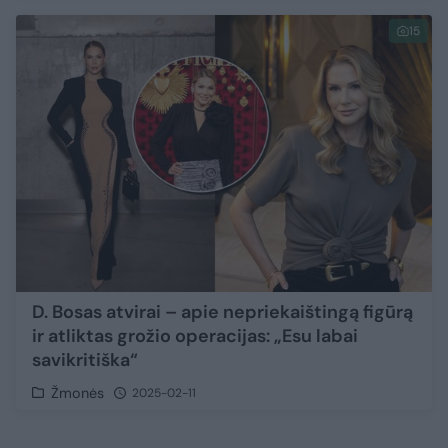
15
D. Bosas atvirai – apie nepriekaištingą figūrą
ir atliktas grožio operacijas: „Esu labai
savikritiška“
Žmonės
2025-02-11