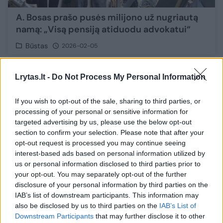
A. Bosas prašo pusės milijono už nugriautą
namą: „Visą pensiją atiduodu advokatui“
Būstas
2026-02-05
10
Lrytas.lt -
Do Not Process My Personal Information
If you wish to opt-out of the sale, sharing to third parties, or
processing of your personal or sensitive information for
targeted advertising by us, please use the below opt-out
section to confirm your selection. Please note that after your
opt-out request is processed you may continue seeing
interest-based ads based on personal information utilized by
us or personal information disclosed to third parties prior to
your opt-out. You may separately opt-out of the further
disclosure of your personal information by third parties on the
IAB’s list of downstream participants. This information may
also be disclosed by us to third parties on the
IAB’s List of
Antanui Bosui stojus prieš savivaldybę –
Downstream Participants
that may further disclose it to other