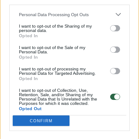
griežtas Dainos Bosas pareiškimas: „Dabar
third parties.
atėjo jūsų eilė“
Personal Data Processing Opt Outs
Žmonės
2026-02-05
I want to opt-out of the Sharing of my
personal data.
Opted In
47
I want to opt-out of the Sale of my
Personal Data.
Opted In
I want to opt-out of processing my
Personal Data for Targeted Advertising.
Opted In
I want to opt-out of Collection, Use,
Retention, Sale, and/or Sharing of my
Personal Data that Is Unrelated with the
Purposes for which it was collected.
Opted Out
CONFIRM
Kviestinė publika linksminosi Klaipėdos
sveikatingumo arenos atidaryme: tarp