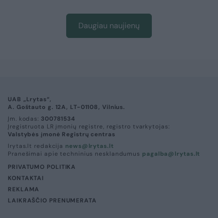
Daugiau naujienų
UAB „Lrytas“,
A. Goštauto g. 12A, LT-01108, Vilnius.
Įm. kodas:
300781534
Įregistruota LR įmonių registre, registro tvarkytojas:
Valstybės įmonė Registrų centras
lrytas.lt redakcija
news@lrytas.lt
Pranešimai apie techninius nesklandumus
pagalba@lrytas.lt
PRIVATUMO POLITIKA
KONTAKTAI
REKLAMA
LAIKRAŠČIO PRENUMERATA