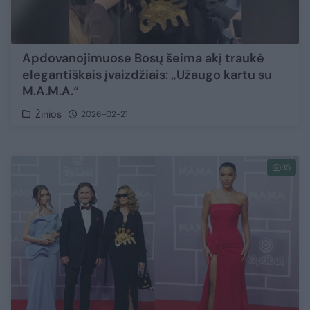
Apdovanojimuose Bosų šeima akį traukė
elegantiškais įvaizdžiais: „Užaugo kartu su
M.A.M.A.“
Žinios
2026-02-21
85