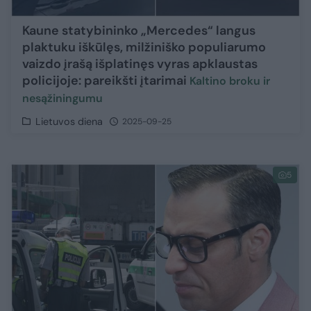
Kaune statybininko „Mercedes“ langus
plaktuku iškūlęs, milžiniško populiarumo
vaizdo įrašą išplatinęs vyras apklaustas
policijoje: pareikšti įtarimai
Kaltino broku ir
nesąžiningumu
Lietuvos diena
2025-09-25
5