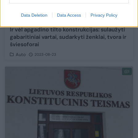
Data Deletion
Data Access
Privacy Policy
Ir vėl apgadino tilto konstrukcijas: sulaužyti
gabaritiniai vartai, sudarkyti ženklai, tvora ir
šviesoforai
Auto
2023-08-23
1