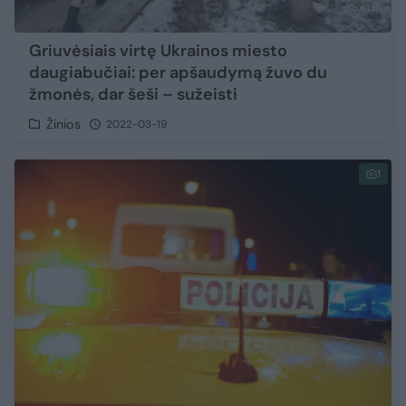
Griuvėsiais virtę Ukrainos miesto
daugiabučiai: per apšaudymą žuvo du
žmonės, dar šeši – sužeisti
Žinios
2022-03-19
1