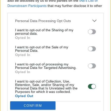
also be disclosed by us to third parties on the
IAB’s List of
Downstream Participants
that may further disclose it to other
third parties.
Audros padariniai Kauno regione: vėjas
Personal Data Processing Opt Outs
plėšė balkonus, medžiai virto ant kotedžų,
I want to opt-out of the Sharing of my
privačių namų, automobilių ir kelių
Pirmadienį
personal data.
iki 15 valandos – 46 iškvietimai
Opted In
Gamta
2024-07-29
I want to opt-out of the Sale of my
Personal Data.
Opted In
I want to opt-out of processing my
6
Personal Data for Targeted Advertising.
Opted In
I want to opt-out of Collection, Use,
Retention, Sale, and/or Sharing of my
Personal Data that Is Unrelated with the
Purposes for which it was collected.
Opted Out
CONFIRM