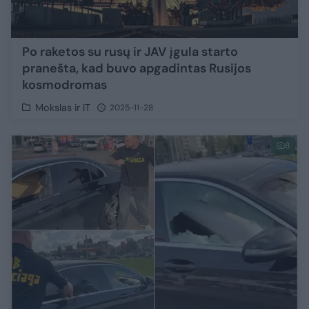
Po raketos su rusų ir JAV įgula starto
pranešta, kad buvo apgadintas Rusijos
kosmodromas
Mokslas ir IT
2025-11-28
8