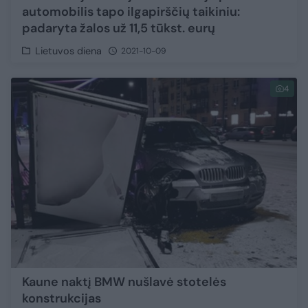
automobilis tapo ilgapirščių taikiniu:
padaryta žalos už 11,5 tūkst. eurų
Lietuvos diena
2021-10-09
4
Kaune naktį BMW nušlavė stotelės
konstrukcijas