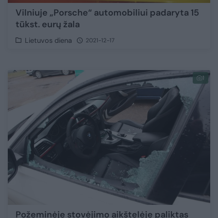
Vilniuje „Porsche“ automobiliui padaryta 15
tūkst. eurų žala
Lietuvos diena
2021-12-17
1
Požeminėje stovėjimo aikštelėje paliktas