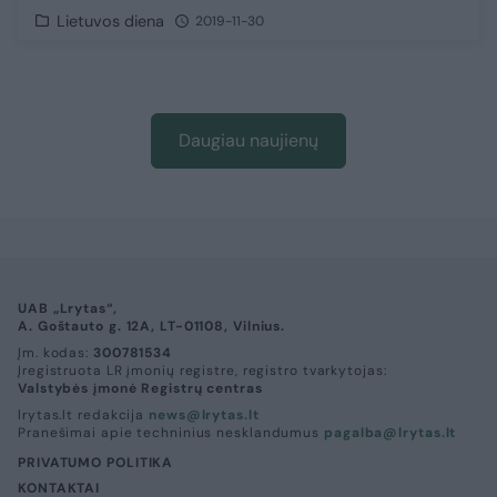
Lietuvos diena
2019-11-30
Daugiau naujienų
UAB „Lrytas“,
A. Goštauto g. 12A, LT-01108, Vilnius.
Įm. kodas:
300781534
Įregistruota LR įmonių registre, registro tvarkytojas:
Valstybės įmonė Registrų centras
lrytas.lt redakcija
news@lrytas.lt
Pranešimai apie techninius nesklandumus
pagalba@lrytas.lt
PRIVATUMO POLITIKA
KONTAKTAI