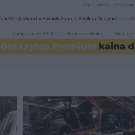
Orai
Lrytas.tv
Horoskopai
iena
Verslas
Sportas
Pasaulis
Žmonės
Sveikata
Daugiau
Lrytas 
e
Europos burės 2026
Gyvenu, ne skrolinu
Darbo ske
3