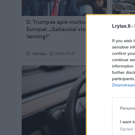
D. Trumpas apie muitus
Pekina
Lrytas.lt -
Europai: „Galiausiai visi bus
nemalo
laimingi“
automo
If you wish 
išdegi
sensitive in
confirm you
Verslas
Auto
2025-07-21
continue se
information 
further disc
participants
Downstream 
Persona
I want t
Opted 