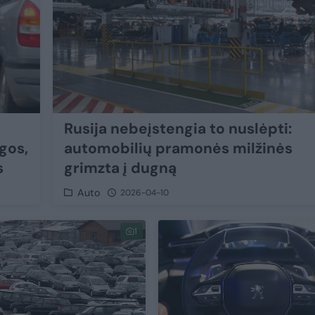
Rusija nebeįstengia to nuslėpti:
gos,
automobilių pramonės milžinės
s
grimzta į dugną
Auto
2026-04-10
1