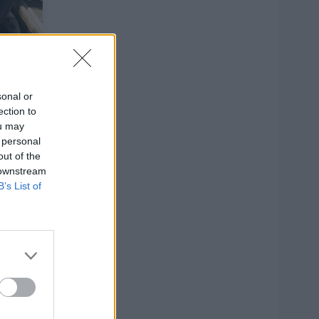
ių
sonal or
ection to
ou may
 personal
out of the
1
 downstream
B’s List of