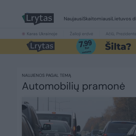
Naujausi
Skaitomiausi
Lietuvos d
Karas Ukrainoje
Žalioji erdvė
Ačiū, Prezident
NAUJIENOS PAGAL TEMĄ
Automobilių pramonė