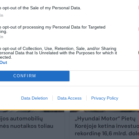
o opt-out of the Sale of my Personal Data.
In
esla“
D. Trumpas: muitai automobilių importui 
to opt-out of processing my Personal Data for Targeted
siekti 25 proc.
ing.
In
Auto
2025-02-19
o opt-out of Collection, Use, Retention, Sale, and/or Sharing
ersonal Data that Is Unrelated with the Purposes for which it
lected.
1
Out
CONFIRM
Data Deletion
Data Access
Privacy Policy
ijos automobilių
„Hyundai Motor“ Pietų
ės nuotaikos toliau
Korėjoje ketina investuo
rekordinę 16,6 mlrd. dol