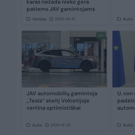
karas nežada nieko gera
patiems JAV gamintojams
Verslas
Auto
2025-02-15
1
JAV automobilių gamintoja
U. von
„Tesla“ ateitį Vokietijoje
padėti 
vertina optimistiškai
automo
Auto
Auto
2024-12-23