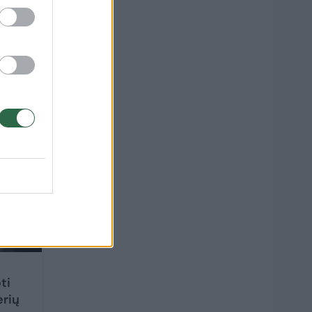
gali
1
ti
erių