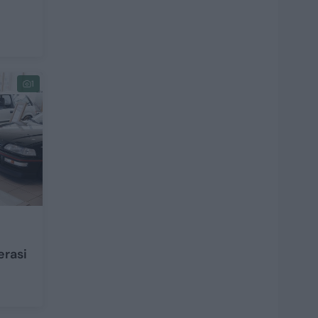
1
erasi