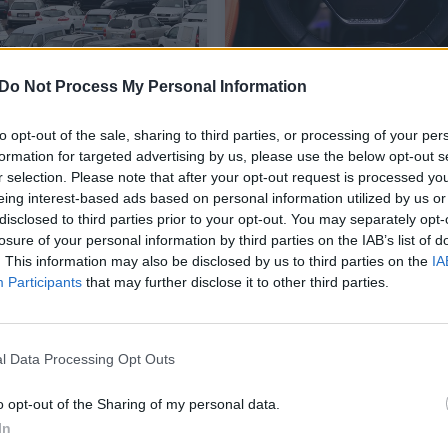
s pateikė Rusijai
Tarptautinis automobil
Do Not Process My Personal Information
nią staigmeną: rusų
gamintojas „Stellantis“
bilių rinką verčia
praneša apie pajamų ir
to opt-out of the sale, sharing to third parties, or processing of your per
nta dykuma
pelno nuosmukį
formation for targeted advertising by us, please use the below opt-out s
r selection. Please note that after your opt-out request is processed y
Auto
2025-04-13
2025-02-26
eing interest-based ads based on personal information utilized by us or
disclosed to third parties prior to your opt-out. You may separately opt-
1
losure of your personal information by third parties on the IAB’s list of
. This information may also be disclosed by us to third parties on the
IA
Participants
that may further disclose it to other third parties.
l Data Processing Opt Outs
o opt-out of the Sharing of my personal data.
In