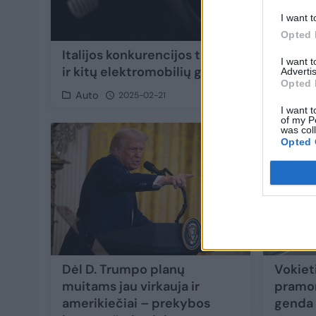
I want t
Opted 
Italijos konkurencijos tarnyba pradeda „T
I want 
ir kitų elektromobilių gamintojų tyrimą
Advertis
Opted 
Auto
2025-02-21
I want t
of my P
was col
3
Opted 
Dėl D. Trumpo planų
Vokiet
muitams jau virkauja ir
pramon
amerikiečiai – prekybos
genda