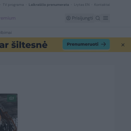
TV programa
Laikraščio prenumerata
Lrytas EN
Kontaktai
Premium
Prisijungti
lbimai
1