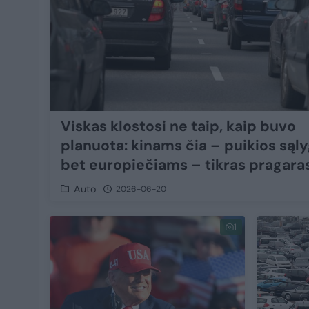
Viskas klostosi ne taip, kaip buvo
planuota: kinams čia – puikios sąly
bet europiečiams – tikras pragara
Auto
2026-06-20
1