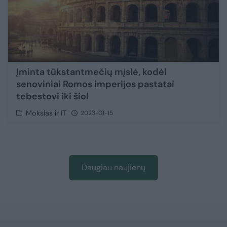
Įminta tūkstantmečių mįslė, kodėl
senoviniai Romos imperijos pastatai
tebestovi iki šiol
Mokslas ir IT
2023-01-15
Daugiau naujienų