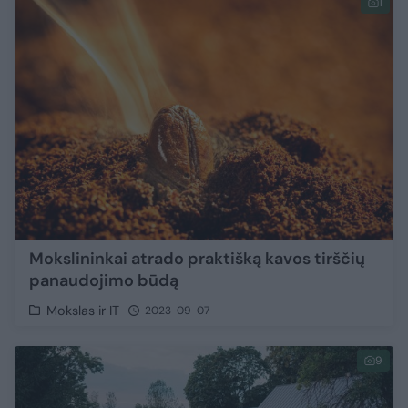
1
Mokslininkai atrado praktišką kavos tirščių
panaudojimo būdą
Mokslas ir IT
2023-09-07
9