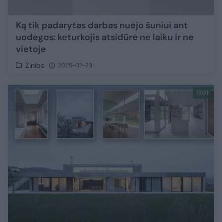
Ką tik padarytas darbas nuėjo šuniui ant
uodegos: keturkojis atsidūrė ne laiku ir ne
vietoje
Žinios
2025-07-23
31