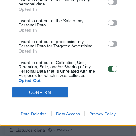
Lietuvos diena
personal data.
2025-04-16
Opted In
I want to opt-out of the Sale of my
Personal Data.
Papildyta
3
Opted In
I want to opt-out of processing my
Personal Data for Targeted Advertising.
Opted In
I want to opt-out of Collection, Use,
Retention, Sale, and/or Sharing of my
Personal Data that Is Unrelated with the
Purposes for which it was collected.
Opted Out
CONFIRM
Pasvalio rajone – skaudi nelaimė: betoninė
Data Deletion
Data Access
Privacy Policy
plokštė mirtinai sužalojo vyrą
Lietuvos diena
2024-12-14