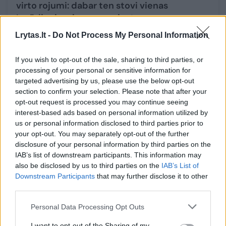
virto rojumi: dabar ten stovi vienas
įspūdingiausių namų mieste
Būstas
2025-06-28
Lrytas.lt -
Do Not Process My Personal Information
If you wish to opt-out of the sale, sharing to third parties, or
1
processing of your personal or sensitive information for
targeted advertising by us, please use the below opt-out
section to confirm your selection. Please note that after your
opt-out request is processed you may continue seeing
interest-based ads based on personal information utilized by
us or personal information disclosed to third parties prior to
your opt-out. You may separately opt-out of the further
disclosure of your personal information by third parties on the
IAB’s list of downstream participants. This information may
also be disclosed by us to third parties on the
IAB’s List of
Downstream Participants
that may further disclose it to other
third parties.
Kaune, ant Lampėdžių tilto, apvirto
Personal Data Processing Opt Outs
betonvežis
I want to opt-out of the Sharing of my