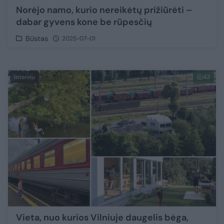
Norėjo namo, kurio nereikėtų prižiūrėti –
dabar gyvens kone be rūpesčių
Būstas
2025-07-01
Interviu
43
Vieta, nuo kurios Vilniuje daugelis bėga,