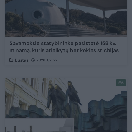
Savamokslė statybininkė pasistatė 158 kv.
m namą, kuris atlaikytų bet kokias stichijas
Būstas
2026-02-22
8