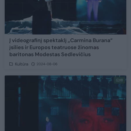
Į videografinį spektaklį „Carmina Burana“
įsilies ir Europos teatruose žinomas
baritonas Modestas Sedlevičius
Kultūra
2024-08-06
18