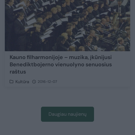
Kauno filharmonijoje – muzika, įkūnijusi
Benediktbojerno vienuolyno senuosius
raštus
Kultūra
2016-12-07
Daugiau naujienų