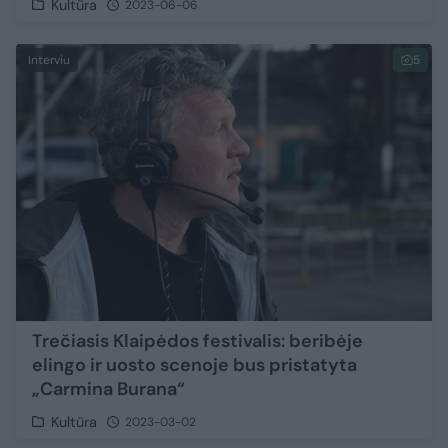
Kultūra
2023-06-06
Interviu
5
Trečiasis Klaipėdos festivalis: beribėje
elingo ir uosto scenoje bus pristatyta
„Carmina Burana“
Kultūra
2023-03-02