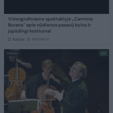
Videografiniame spektaklyje „Carmina
Burana“ apie nūdienos pasaulį bylos ir
įspūdingi kostiumai
Kultūra
2023-08-07
Interviu
3