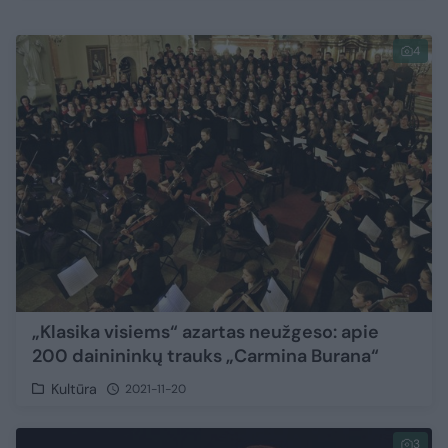
4
„Klasika visiems“ azartas neužgeso: apie
200 dainininkų trauks „Carmina Burana“
Kultūra
2021-11-20
3