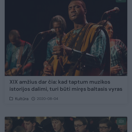
XIX amžius dar čia: kad taptum muzikos
istorijos dalimi, turi būti miręs baltasis vyras
Kultūra
2020-08-04
1