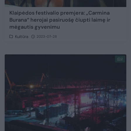
Klaipėdos festivalio premjera: „Carmina
Burana“ herojai pasiruošę čiupti laimę ir
mėgautis gyvenimu
Kultūra
2023-07-28
2