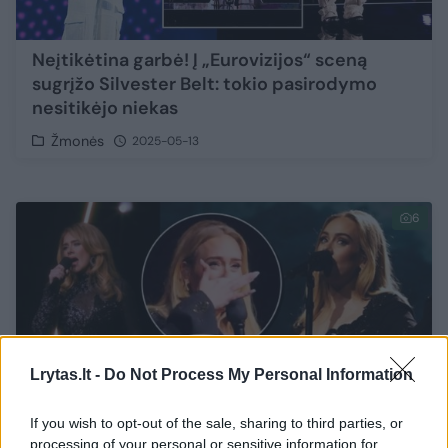
Neįtikėtina garbė! Į „Eurovizijos“ sceną
sugrįžo Silvester Belt: tokio pasirodymo
nesitikėjo niekas
Žmonės
2025-05-13
6
Lrytas.lt -
Do Not Process My Personal Information
If you wish to opt-out of the sale, sharing to third parties, or
processing of your personal or sensitive information for