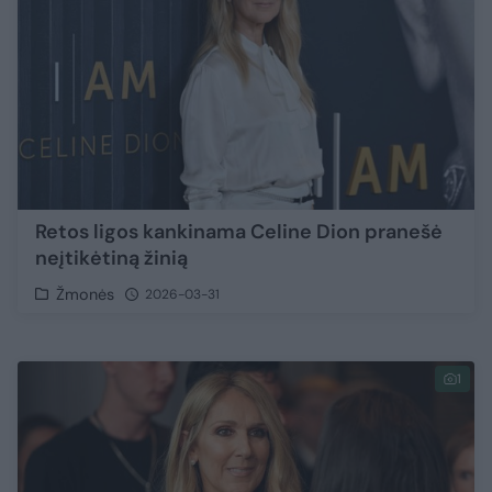
Retos ligos kankinama Celine Dion pranešė
neįtikėtiną žinią
Žmonės
2026-03-31
1