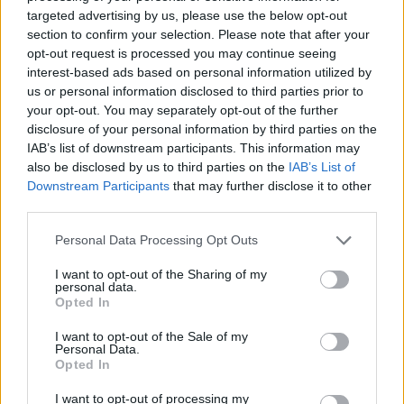
targeted advertising by us, please use the below opt-out
section to confirm your selection. Please note that after your
Paskutinio koncerto metu Adele ašarų jūra:
opt-out request is processed you may continue seeing
pranešė širdį veriančią žinią
interest-based ads based on personal information utilized by
us or personal information disclosed to third parties prior to
Žmonės
2024-11-26
your opt-out. You may separately opt-out of the further
disclosure of your personal information by third parties on the
3
IAB’s list of downstream participants. This information may
also be disclosed by us to third parties on the
IAB’s List of
Downstream Participants
that may further disclose it to other
third parties.
Personal Data Processing Opt Outs
I want to opt-out of the Sharing of my
personal data.
Opted In
I want to opt-out of the Sale of my
Personal Data.
Opted In
Savo koncerte Adele sunkiai tramdė
I want to opt-out of processing my