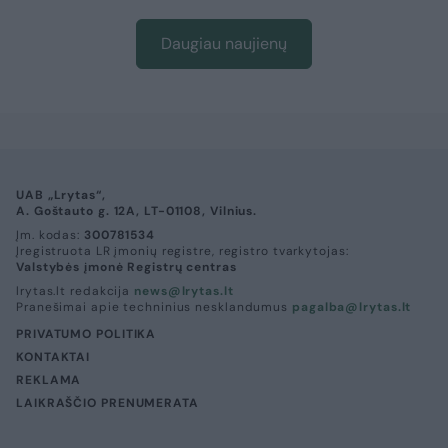
Daugiau naujienų
UAB „Lrytas“,
A. Goštauto g. 12A, LT-01108, Vilnius.
Įm. kodas:
300781534
Įregistruota LR įmonių registre, registro tvarkytojas:
Valstybės įmonė Registrų centras
lrytas.lt redakcija
news@lrytas.lt
Pranešimai apie techninius nesklandumus
pagalba@lrytas.lt
PRIVATUMO POLITIKA
KONTAKTAI
REKLAMA
LAIKRAŠČIO PRENUMERATA