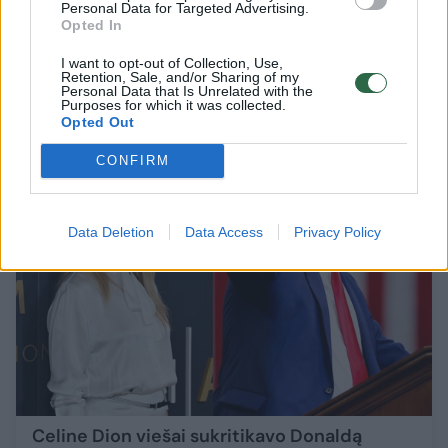
Personal Data for Targeted Advertising.
emocijas: verkė ir dėkojo atvykusiai
Opted In
legendinei atlikėjai
I want to opt-out of Collection, Use,
Retention, Sale, and/or Sharing of my
Žmonės
2024-11-08
Personal Data that Is Unrelated with the
Purposes for which it was collected.
Opted Out
3
CONFIRM
Data Deletion
Data Access
Privacy Policy
Celine Dion viešai sukritikavo Donaldą