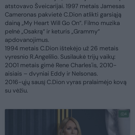
atstovavo Šveicarijai. 1997 metais Jamesas
Cameronas pakvietė C.Dion atlikti garsiąją
dainą „My Heart Will Go On“. Filmo muzika
pelnė „Osakrą“ ir keturis „Grammy“
apdovanojimus.
1994 metais C.Dion ištekėjo už 26 metais
vyresnio R.Angelilio. Susilaukė trijų vaikų:
2001 metais gimė Rene Charles'is, 2010-
aisiais – dvyniai Eddy ir Nelsonas.
2016-ųjų sausį C.Dion vyras pralaimėjo kovą
su vėžiu.
4