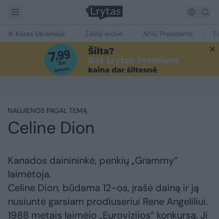
Karas Ukrainoje
Žalioji erdvė
Ačiū, Prezidente
E
NAUJIENOS PAGAL TEMĄ
Celine Dion
Kanados dainininkė, penkių „Grammy“
laimėtoja.
Celine Dion, būdama 12-os, įrašė dainą ir ją
nusiuntė garsiam prodiuseriui Rene Angeliliui.
1988 metais laimėjo „Eurovizijos“ konkursą. Ji