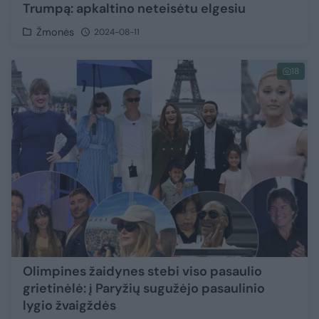
Trumpą: apkaltino neteisėtu elgesiu
Žmonės
2024-08-11
18
Olimpines žaidynes stebi viso pasaulio
grietinėlė: į Paryžių sugužėjo pasaulinio
lygio žvaigždės