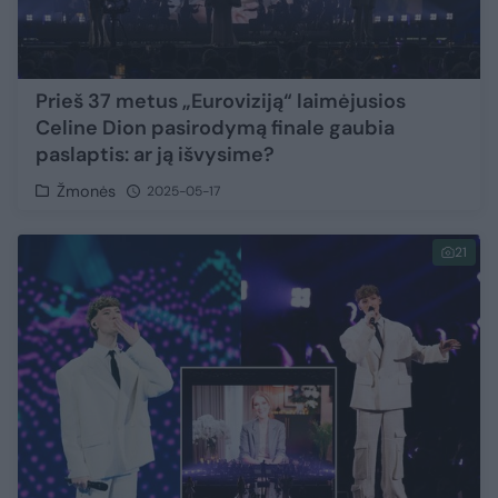
Prieš 37 metus „Euroviziją“ laimėjusios
Celine Dion pasirodymą finale gaubia
paslaptis: ar ją išvysime?
Žmonės
2025-05-17
21