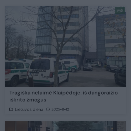
5
Tragiška nelaimė Klaipėdoje: iš dangoraižio
iškrito žmogus
Lietuvos diena
2025-11-12