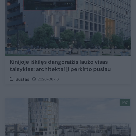
Kinijoje iškilęs dangoraižis laužo visas
taisykles: architektai jį perkirto pusiau
Būstas
2026-06-16
7