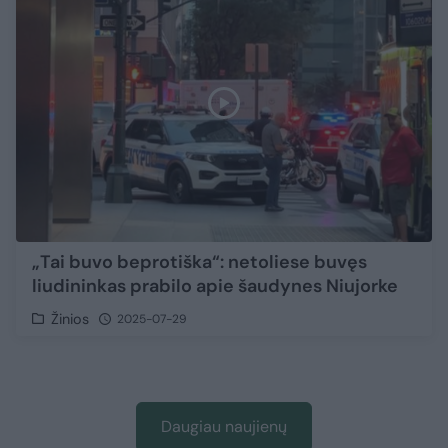
„Tai buvo beprotiška“: netoliese buvęs
liudininkas prabilo apie šaudynes Niujorke
Žinios
2025-07-29
Daugiau naujienų