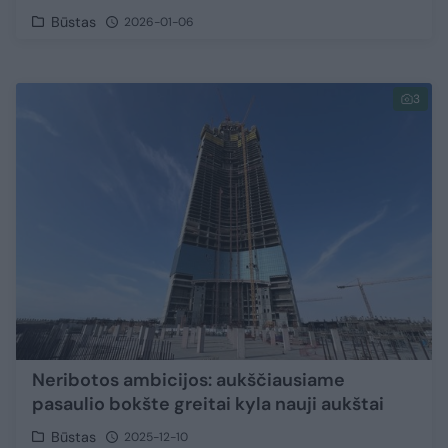
Būstas
2026-01-06
3
Neribotos ambicijos: aukščiausiame
pasaulio bokšte greitai kyla nauji aukštai
Būstas
2025-12-10