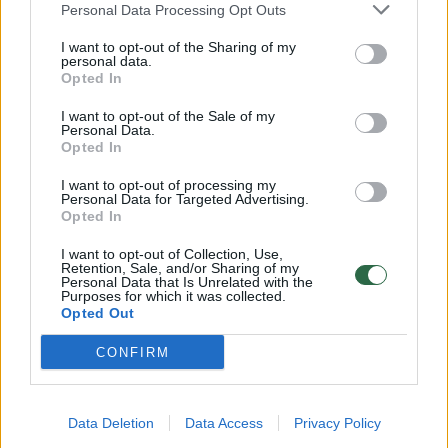
Personal Data Processing Opt Outs
I want to opt-out of the Sharing of my
personal data.
Vilniuje neliko tuščių sklypų – dėl
Opted In
daugiabučių jau krenta net dangoraižiai
I want to opt-out of the Sale of my
Personal Data.
Būstas
2026-02-16
Opted In
I want to opt-out of processing my
Personal Data for Targeted Advertising.
5
Opted In
I want to opt-out of Collection, Use,
Retention, Sale, and/or Sharing of my
Personal Data that Is Unrelated with the
Purposes for which it was collected.
Opted Out
CONFIRM
Data Deletion
Data Access
Privacy Policy