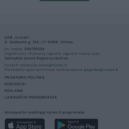
UAB „Lrytas“,
A. Goštauto g. 12A, LT-01108, Vilnius.
Įm. kodas:
300781534
Įregistruota LR įmonių registre, registro tvarkytojas:
Valstybės įmonė Registrų centras
lrytas.lt redakcija
news@lrytas.lt
Pranešimai apie techninius nesklandumus
pagalba@lrytas.lt
PRIVATUMO POLITIKA
KONTAKTAI
REKLAMA
LAIKRAŠČIO PRENUMERATA
Atsisiųskite mobiliąją lrytas.lt programėlę