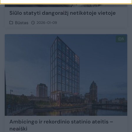
Siūlo statyti dangoraižį netikėtoje vietoje
Būstas
2026-01-09
5
Ambicingo ir rekordinio statinio ateitis –
neaiški