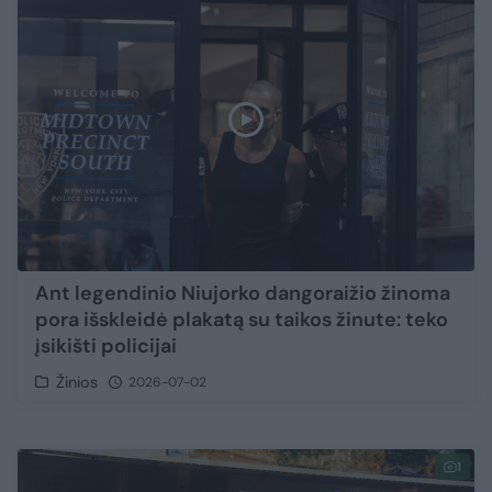
Ant legendinio Niujorko dangoraižio žinoma
pora išskleidė plakatą su taikos žinute: teko
įsikišti policijai
Žinios
2026-07-02
1