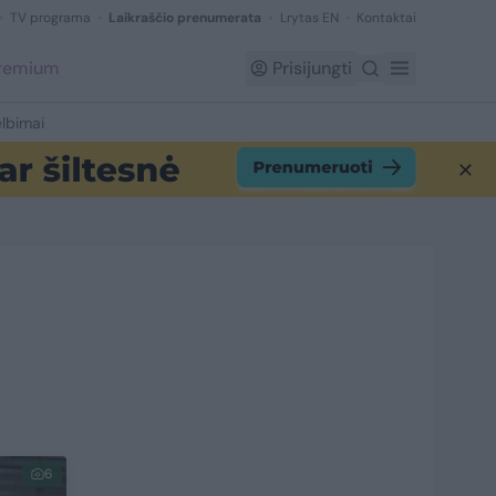
TV programa
Laikraščio prenumerata
Lrytas EN
Kontaktai
Premium
Prisijungti
lbimai
6