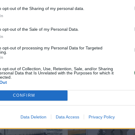
o opt-out of the Sharing of my personal data.
In
o opt-out of the Sale of my Personal Data.
In
to opt-out of processing my Personal Data for Targeted
ing.
In
Fantazijos dokumentas įklampino Lietuv
o opt-out of Collection, Use, Retention, Sale, and/or Sharing
ersonal Data that Is Unrelated with the Purposes for which it
gyvenantį Nigerijos pilietį
lected.
Out
Lietuvos diena
2024-08-14
CONFIRM
1
Data Deletion
Data Access
Privacy Policy