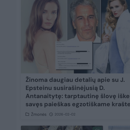
Žinoma daugiau detalių apie su J.
Epsteinu susirašinėjusią D.
Antanaitytę: tarptautinę šlovę iškei
savęs paieškas egzotiškame krašt
Žmonės
2026-02-02