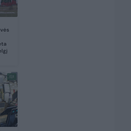
svės
eta
lgį
1