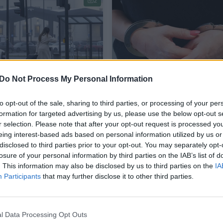
2
Do Not Process My Personal Information
nt į Jungtinę
Du mėnesius Lietuvoje
to opt-out of the sale, sharing to third parties, or processing of your per
stę turėsite gauti
neteisėtai gyvenusią
formation for targeted advertising by us, please use the below opt-out s
domą dokumentą:
kazachę įklampino
r selection. Please note that after your opt-out request is processed y
varka įsigalios jau už
padirbtas dokumentas
eing interest-based ads based on personal information utilized by us or
mėnesių
disclosed to third parties prior to your opt-out. You may separately opt-
losure of your personal information by third parties on the IAB’s list of
as
Lietuvos diena
2025-01-27
2025-01-0
. This information may also be disclosed by us to third parties on the
IA
Participants
that may further disclose it to other third parties.
3
l Data Processing Opt Outs