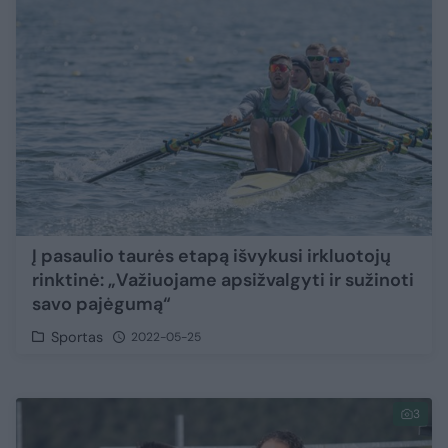
Į pasaulio taurės etapą išvykusi irkluotojų
rinktinė: „Važiuojame apsižvalgyti ir sužinoti
savo pajėgumą“
Sportas
2022-05-25
3