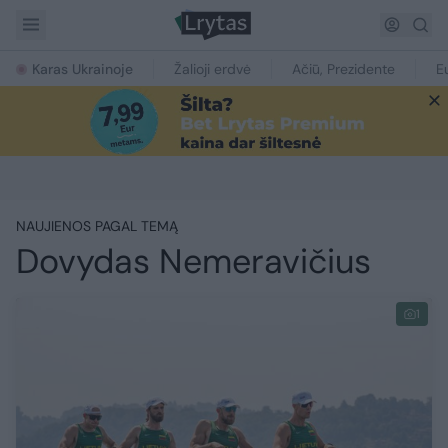
Karas Ukrainoje
Žalioji erdvė
Ačiū, Prezidente
E
NAUJIENOS PAGAL TEMĄ
Dovydas Nemeravičius
1