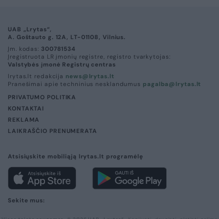
UAB „Lrytas“,
A. Goštauto g. 12A, LT-01108, Vilnius.
Įm. kodas:
300781534
Įregistruota LR įmonių registre, registro tvarkytojas:
Valstybės įmonė Registrų centras
lrytas.lt redakcija
news@lrytas.lt
Pranešimai apie techninius nesklandumus
pagalba@lrytas.lt
PRIVATUMO POLITIKA
KONTAKTAI
REKLAMA
LAIKRAŠČIO PRENUMERATA
Atsisiųskite mobiliąją lrytas.lt programėlę
Sekite mus: