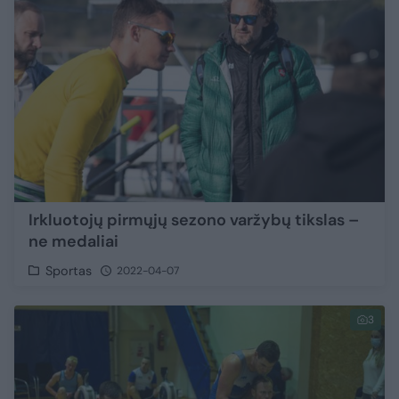
Irkluotojų pirmųjų sezono varžybų tikslas –
ne medaliai
Sportas
2022-04-07
3