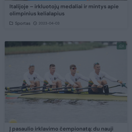
Italijoje – irkluotojų medaliai ir mintys apie
olimpinius kelialapius
Sportas
2023-04-03
1
Į pasaulio irklavimo čempionatą: du nauji