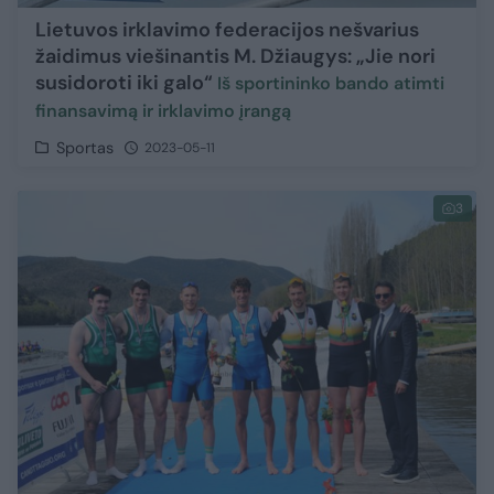
Lietuvos irklavimo federacijos nešvarius
žaidimus viešinantis M. Džiaugys: „Jie nori
susidoroti iki galo“
Iš sportininko bando atimti
finansavimą ir irklavimo įrangą
Sportas
2023-05-11
3