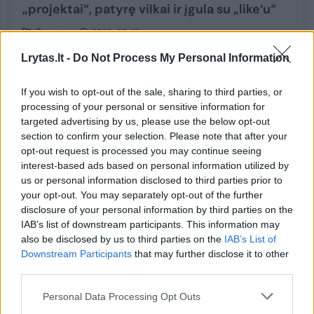
„projektai“, patyrę vilkai ir įgula su „like‘u“
Sportas
2022-09-15
Lrytas.lt -
Do Not Process My Personal Information
5
If you wish to opt-out of the sale, sharing to third parties, or
processing of your personal or sensitive information for
targeted advertising by us, please use the below opt-out
section to confirm your selection. Please note that after your
opt-out request is processed you may continue seeing
interest-based ads based on personal information utilized by
us or personal information disclosed to third parties prior to
your opt-out. You may separately opt-out of the further
disclosure of your personal information by third parties on the
IAB’s list of downstream participants. This information may
also be disclosed by us to third parties on the
IAB’s List of
Downstream Participants
that may further disclose it to other
Lietuvos sporto savaitė: Europos
third parties.
pirmenybių medaliai, auksinės merginos ir
Personal Data Processing Opt Outs
titulai prie tinklo