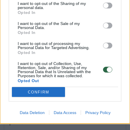
I want to opt-out of the Sharing of my
Sportas
2022-08-15
personal data.
Opted In
I want to opt-out of the Sale of my
2
Personal Data.
Opted In
I want to opt-out of processing my
Personal Data for Targeted Advertising.
Opted In
I want to opt-out of Collection, Use,
Retention, Sale, and/or Sharing of my
Personal Data that Is Unrelated with the
Purposes for which it was collected.
Opted Out
CONFIRM
Bronziniai irkluotojai D. Nemeravičius ir A.
Data Deletion
Data Access
Privacy Policy
Kelmelis: „Vylėmės, kad gali pavykti
parvežti medalius“