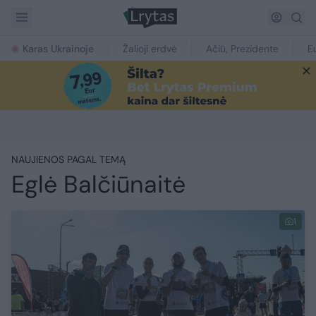
Karas Ukrainoje
Žalioji erdvė
Ačiū, Prezidente
E
NAUJIENOS PAGAL TEMĄ
Eglė Balčiūnaitė
1