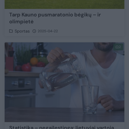
Tarp Kauno pusmaratonio bėgikų – ir
olimpietė
Sportas
2025-04-22
2
Statistika – negailestinga: lietuviai vartoja