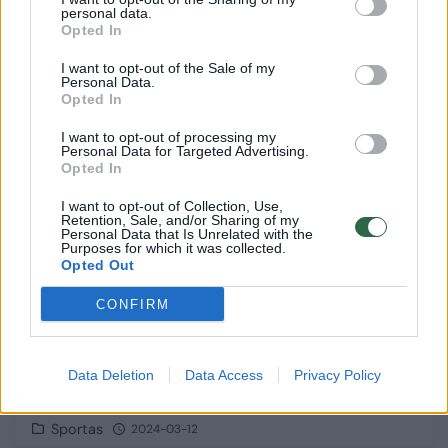
personal data.
Opted In
1
I want to opt-out of the Sale of my
Personal Data.
Opted In
I want to opt-out of processing my
Personal Data for Targeted Advertising.
Opted In
I want to opt-out of Collection, Use,
Retention, Sale, and/or Sharing of my
Personal Data that Is Unrelated with the
Purposes for which it was collected.
Opted Out
CONFIRM
Lengvaatletė Eglė Balčiūnaitė bėgs
pusmaratonį Kaune: anksčiau bėgimas
Data Deletion
Data Access
Privacy Policy
trukdavo dvi minutes
Sportas
2024-03-12