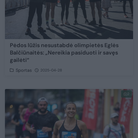
Pėdos lūžis nesustabdė olimpietės Eglės
Balčiūnaitės: „Nereikia pasiduoti ir savęs
gailėti“
Sportas
2025-04-28
2