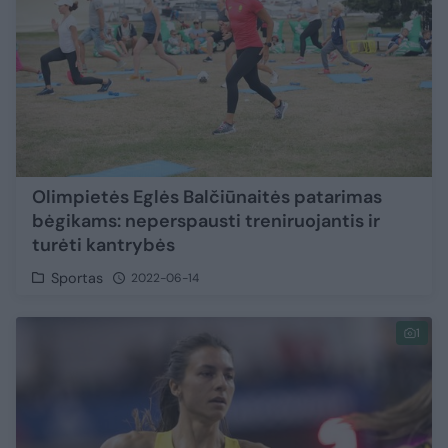
Olimpietės Eglės Balčiūnaitės patarimas
bėgikams: neperspausti treniruojantis ir
turėti kantrybės
Sportas
2022-06-14
1