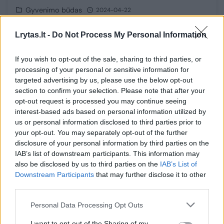
Gyvenimo būdas
2024-04-22
Lrytas.lt -
Do Not Process My Personal Information
8
If you wish to opt-out of the sale, sharing to third parties, or
processing of your personal or sensitive information for
targeted advertising by us, please use the below opt-out
section to confirm your selection. Please note that after your
opt-out request is processed you may continue seeing
interest-based ads based on personal information utilized by
us or personal information disclosed to third parties prior to
your opt-out. You may separately opt-out of the further
disclosure of your personal information by third parties on the
IAB’s list of downstream participants. This information may
also be disclosed by us to third parties on the
IAB’s List of
Downstream Participants
that may further disclose it to other
Iš bėgimo takelio, į direktorės pareigas:
third parties.
bėgikė Eglė Balčiūnaitė dabar rūpinasi vaikų
rytojumi
Personal Data Processing Opt Outs
Sportas
2024-04-12
I want to opt-out of the Sharing of my