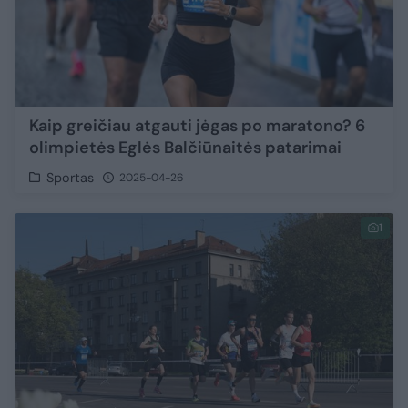
Kaip greičiau atgauti jėgas po maratono? 6
olimpietės Eglės Balčiūnaitės patarimai
Sportas
2025-04-26
1