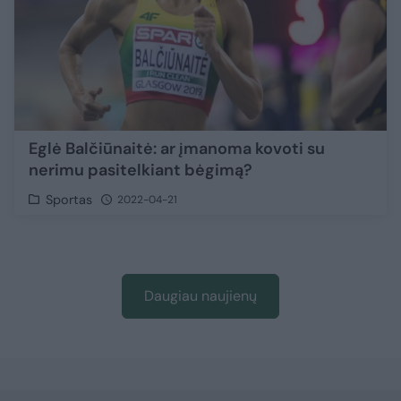
Eglė Balčiūnaitė: ar įmanoma kovoti su
nerimu pasitelkiant bėgimą?
Sportas
2022-04-21
Daugiau naujienų