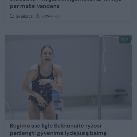
per mažai vandens
Sveikata
2024-11-28
13
Bėgimo asė Eglė Balčiūnaitė ryžosi
peržengti gyvenime lydėjusią baimę