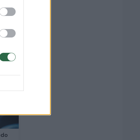
00
1
gedo