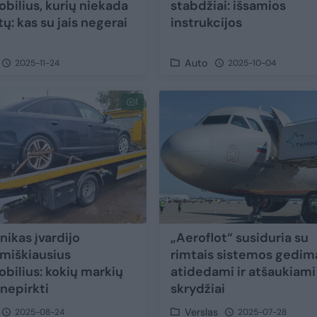
bilius, kurių niekada
stabdžiai: išsamios
ų: kas su jais negerai
instrukcijos
Auto
2025-11-24
2025-10-04
1
ikas įvardijo
„Aeroflot“ susiduria su
miškiausius
rimtais sistemos gedima
bilius: kokių markių
atidedami ir atšaukiami
 nepirkti
skrydžiai
Verslas
2025-08-24
2025-07-28