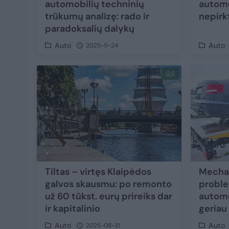
automobilių techninių
automo
trūkumų analizę: rado ir
nepirkt
paradoksalių dalykų
Auto
Auto
2025-11-24
2
Tiltas – virtęs Klaipėdos
Mechan
galvos skausmu: po remonto
proble
už 60 tūkst. eurų prireiks dar
automo
ir kapitalinio
geriau
Auto
Auto
2025-08-31