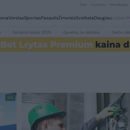
Orai
Lrytas.tv
Horoskopai
iena
Verslas
Sportas
Pasaulis
Žmonės
Sveikata
Daugiau
Lrytas 
e
Europos burės 2026
Gyvenu, ne skrolinu
Darbo ske
5