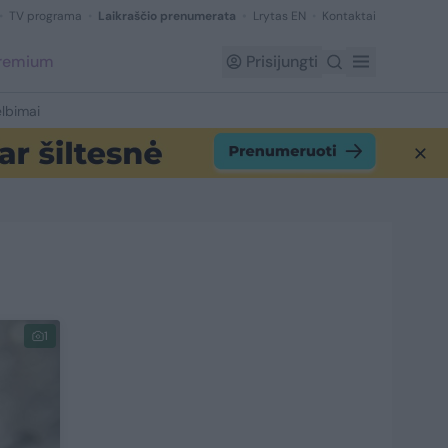
TV programa
Laikraščio prenumerata
Lrytas EN
Kontaktai
Premium
Prisijungti
lbimai
1