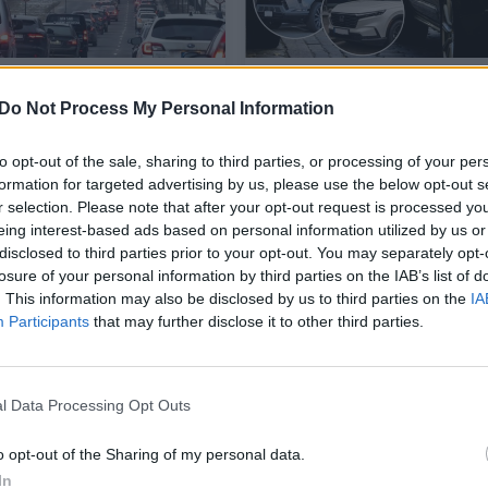
automobiliai
Paskelbė patikimiausių
ausiai sugenda po
visureigių penketuką: ku
Do Not Process My Personal Information
o: mechanikas nurodė
išskirtiniai
elių
to opt-out of the sale, sharing to third parties, or processing of your per
formation for targeted advertising by us, please use the below opt-out s
r selection. Please note that after your opt-out request is processed y
eing interest-based ads based on personal information utilized by us or
Auto
2026-01-18
2025-12-28
disclosed to third parties prior to your opt-out. You may separately opt-
losure of your personal information by third parties on the IAB’s list of
. This information may also be disclosed by us to third parties on the
IA
3
Participants
that may further disclose it to other third parties.
l Data Processing Opt Outs
o opt-out of the Sharing of my personal data.
In