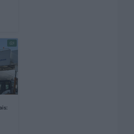
1
is: