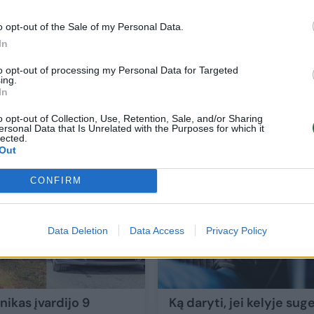
o opt-out of the Sale of my Personal Data.
In
to opt-out of processing my Personal Data for Targeted
ing.
rs
Automobilių ilgaamžiškumo paslaptis: 6
In
tūkst. km be gedimų – kurie tai gali?
o opt-out of Collection, Use, Retention, Sale, and/or Sharing
ersonal Data that Is Unrelated with the Purposes for which it
Auto
2025-11-25
lected.
Out
4
CONFIRM
Data Deletion
Data Access
Privacy Policy
ikas įvardijo 9
Ką daryti, jei kelyje su