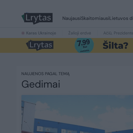
Naujausi
Skaitomiausi
Lietuvos d
Karas Ukrainoje
Žalioji erdvė
Ačiū, Prezident
NAUJIENOS PAGAL TEMĄ
Gedimai