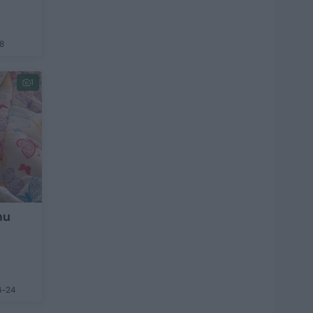
8
1
mu
4-24