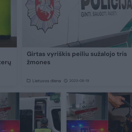
Girtas vyriškis peiliu sužalojo tris
terų
žmones
Lietuvos diena
2023-08-19
7