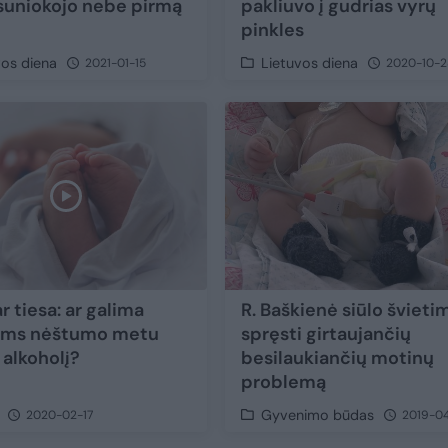
suniokojo nebe pirmą
pakliuvo į gudrias vyrų
pinkles
vos diena
Lietuvos diena
2021-01-15
2020-10-2
r tiesa: ar galima
R. Baškienė siūlo švieti
ims nėštumo metu
spręsti girtaujančių
 alkoholį?
besilaukiančių motinų
problemą
Gyvenimo būdas
2020-02-17
2019-0