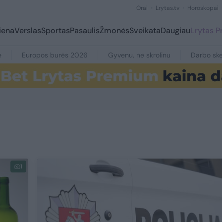
Orai
Lrytas.tv
Horoskopai
iena
Verslas
Sportas
Pasaulis
Žmonės
Sveikata
Daugiau
Lrytas 
e
Europos burės 2026
Gyvenu, ne skrolinu
Darbo ske
1