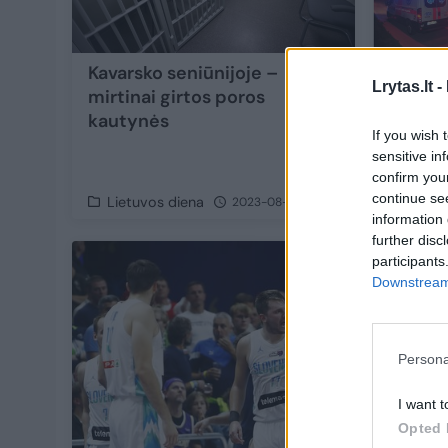
Kavarsko seniūnijoje –
Sunki 
Lrytas.lt -
mirtinai girtos poros
Kaišia
kautynės
mįslę 
If you wish 
girtauj
sensitive in
kratosi
confirm you
continue se
Lietuvos diena
Lietu
2023-08-19
information 
further disc
participants
Downstream 
Persona
I want t
Opted 