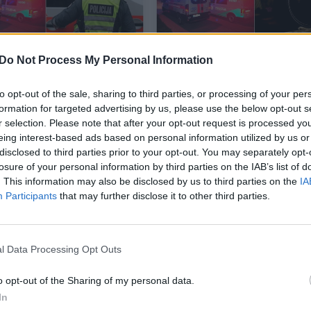
kūdikio trauma
Girtaujančioje šeimoje 
Do Not Process My Personal Information
dorių rajone užminė
daugybės nerimą kelian
tyrėjams –
signalų paliktas kūdikis
to opt-out of the sale, sharing to third parties, or processing of your per
antys jauni tėvai
ligoninėje, kankinosi
formation for targeted advertising by us, please use the below opt-out s
 kaltės
mažiausiai dvi paras
r selection. Please note that after your opt-out request is processed y
eing interest-based ads based on personal information utilized by us or
vos diena
Lietuvos diena
2022-10-26
2022-09-
disclosed to third parties prior to your opt-out. You may separately opt-
losure of your personal information by third parties on the IAB’s list of
8
. This information may also be disclosed by us to third parties on the
IA
Participants
that may further disclose it to other third parties.
l Data Processing Opt Outs
o opt-out of the Sharing of my personal data.
In