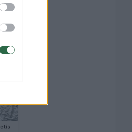
tė
2
etis