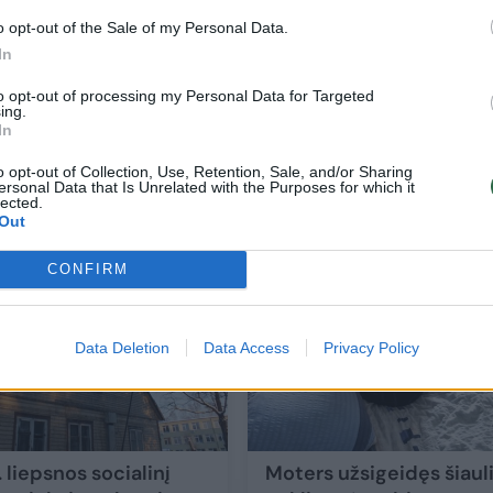
o opt-out of the Sale of my Personal Data.
In
to opt-out of processing my Personal Data for Targeted
jos
Policijos dokumentus tvarkanti specialis
ing.
In
nkais
rasta girta darbe
o opt-out of Collection, Use, Retention, Sale, and/or Sharing
ersonal Data that Is Unrelated with the Purposes for which it
Lietuvos diena
2021-09-01
lected.
Out
6
CONFIRM
Data Deletion
Data Access
Privacy Policy
. liepsnos socialinį
Moters užsigeidęs šiauli