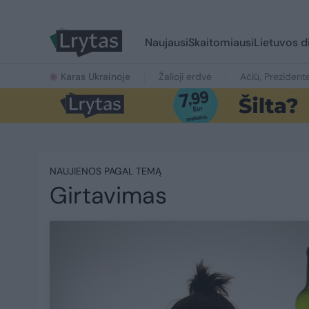
Naujausi
Skaitomiausi
Lietuvos d
Karas Ukrainoje
Žalioji erdvė
Ačiū, Prezident
NAUJIENOS PAGAL TEMĄ
Girtavimas