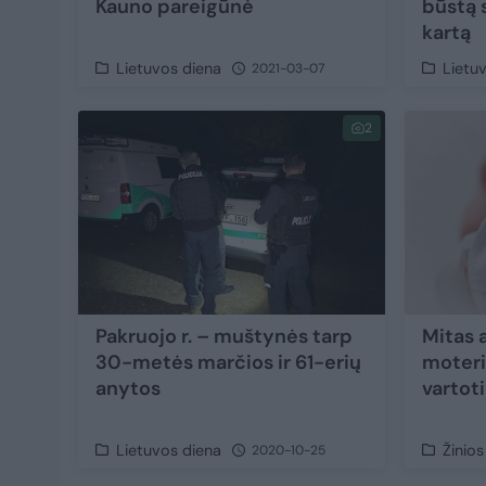
Kauno pareigūnė
būstą 
kartą
Lietuvos diena
Lietu
2021-03-07
2
Pakruojo r. – muštynės tarp
Mitas a
30-metės marčios ir 61-erių
moter
anytos
vartoti
Lietuvos diena
Žinios
2020-10-25