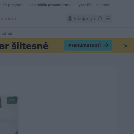
TV programa
Laikraščio prenumerata
Lrytas EN
Kontaktai
Premium
Prisijungti
lbimai
1