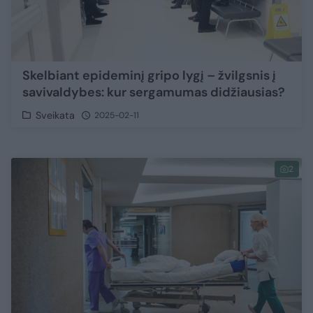
Skelbiant epideminį gripo lygį – žvilgsnis į
savivaldybes: kur sergamumas didžiausias?
Sveikata
2025-02-11
2