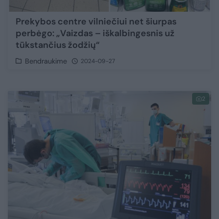
Prekybos centre vilniečiui net šiurpas
perbėgo: „Vaizdas – iškalbingesnis už
tūkstančius žodžių“
Bendraukime
2024-09-27
2