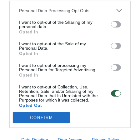
Lietuvoje smarkiai išplito užkrečiama liga:
jau yra mirčių, epidemija – tik laiko
Personal Data Processing Opt Outs
klausimas
I want to opt-out of the Sharing of my
Sveikata
personal data.
2024-01-18
Opted In
I want to opt-out of the Sale of my
Personal Data.
4
Opted In
I want to opt-out of processing my
Personal Data for Targeted Advertising.
Opted In
I want to opt-out of Collection, Use,
Retention, Sale, and/or Sharing of my
Personal Data that Is Unrelated with the
Purposes for which it was collected.
Opted Out
CONFIRM
Žinia vilniečiams – sergamumas gripu
Data Deletion
Data Access
Privacy Policy