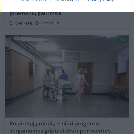
pasiekė epideminį lygmenį: įvardijo, kokių
priemonių gali imtis
Sveikata
2022-12-20
5
Po pirmųjų mirčių – niūri prognozė:
sergamumas gripu didės ir per šventes