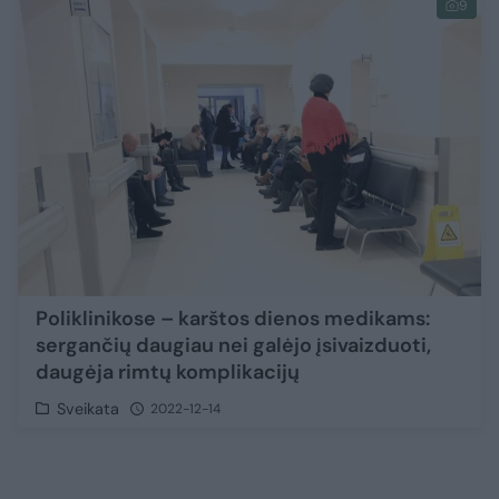
9
Poliklinikose – karštos dienos medikams:
sergančių daugiau nei galėjo įsivaizduoti,
daugėja rimtų komplikacijų
Sveikata
2022-12-14