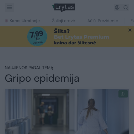
Karas Ukrainoje
Žalioji erdvė
Ačiū, Prezidente
E
NAUJIENOS PAGAL TEMĄ
Gripo epidemija
1