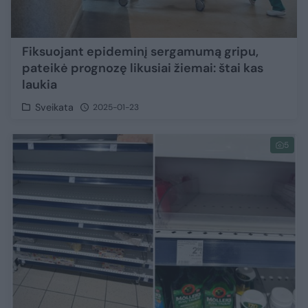
Fiksuojant epideminį sergamumą gripu,
pateikė prognozę likusiai žiemai: štai kas
laukia
Sveikata
2025-01-23
5