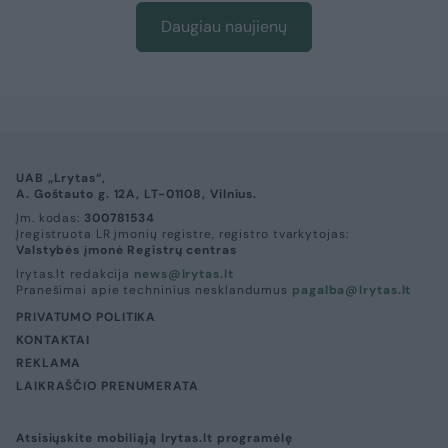
Daugiau naujienų
UAB „Lrytas“,
A. Goštauto g. 12A, LT-01108, Vilnius.
Įm. kodas:
300781534
Įregistruota LR įmonių registre, registro tvarkytojas:
Valstybės įmonė Registrų centras
lrytas.lt redakcija
news@lrytas.lt
Pranešimai apie techninius nesklandumus
pagalba@lrytas.lt
PRIVATUMO POLITIKA
KONTAKTAI
REKLAMA
LAIKRAŠČIO PRENUMERATA
Atsisiųskite mobiliąją lrytas.lt programėlę