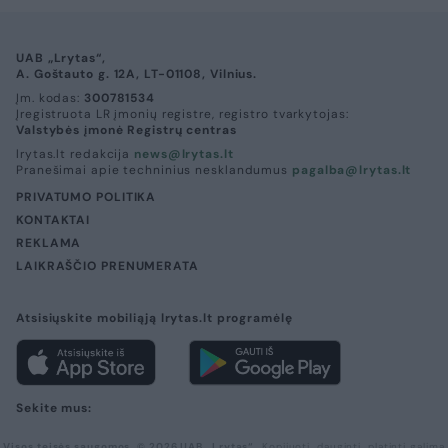
UAB „Lrytas“,
A. Goštauto g. 12A, LT-01108, Vilnius.
Įm. kodas:
300781534
Įregistruota LR įmonių registre, registro tvarkytojas:
Valstybės įmonė Registrų centras
lrytas.lt redakcija
news@lrytas.lt
Pranešimai apie techninius nesklandumus
pagalba@lrytas.lt
PRIVATUMO POLITIKA
KONTAKTAI
REKLAMA
LAIKRAŠČIO PRENUMERATA
Atsisiųskite mobiliąją lrytas.lt programėlę
Sekite mus:
Visos teisės saugomos. © 2026 UAB „Lrytas“.
Kopijuoti, dauginti, platinti galima