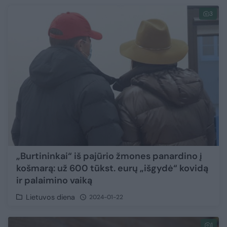
3
„Burtininkai“ iš pajūrio žmones panardino į
košmarą: už 600 tūkst. eurų „išgydė“ kovidą
ir palaimino vaiką
Lietuvos diena
2024-01-22
1