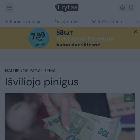
Karas Ukrainoje
Žalioji erdvė
Ačiū, Prezidente
E
NAUJIENOS PAGAL TEMĄ
Išviliojo pinigus
1