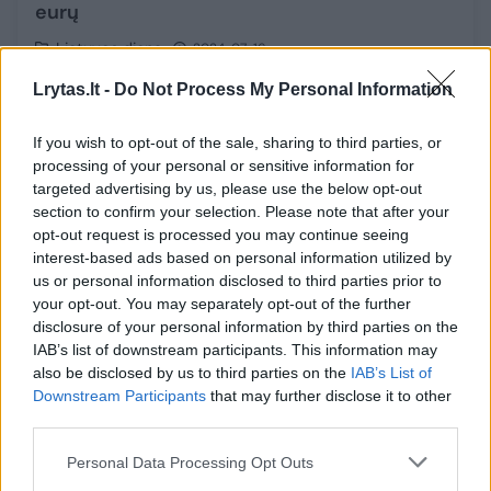
eurų
Lietuvos diena
2024-07-16
Lrytas.lt -
Do Not Process My Personal Information
1
If you wish to opt-out of the sale, sharing to third parties, or
processing of your personal or sensitive information for
targeted advertising by us, please use the below opt-out
section to confirm your selection. Please note that after your
opt-out request is processed you may continue seeing
interest-based ads based on personal information utilized by
us or personal information disclosed to third parties prior to
your opt-out. You may separately opt-out of the further
disclosure of your personal information by third parties on the
IAB’s list of downstream participants. This information may
also be disclosed by us to third parties on the
IAB’s List of
Downstream Participants
that may further disclose it to other
Sukčiai griebiasi itin painių schemų:
third parties.
nukentėjusįjį sugeba paversti įtariamuoju
Personal Data Processing Opt Outs
Verslas
2024-05-22