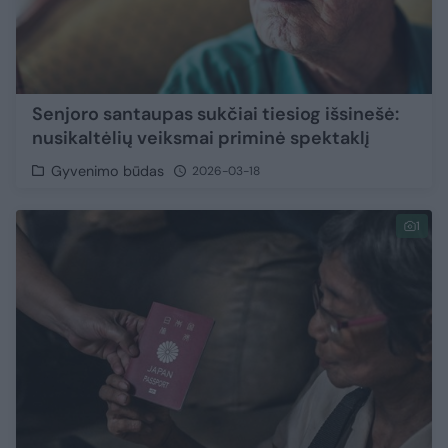
Senjoro santaupas sukčiai tiesiog išsinešė:
nusikaltėlių veiksmai priminė spektaklį
Gyvenimo būdas
2026-03-18
1