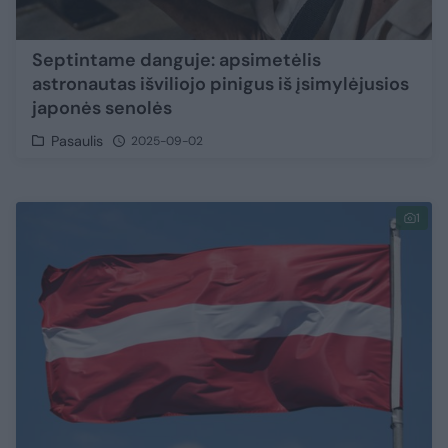
Septintame danguje: apsimetėlis
astronautas išviliojo pinigus iš įsimylėjusios
japonės senolės
Pasaulis
2025-09-02
1