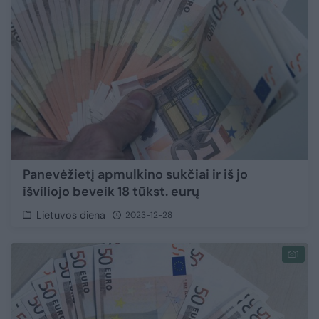
Panevėžietį apmulkino sukčiai ir iš jo
išviliojo beveik 18 tūkst. eurų
Lietuvos diena
2023-12-28
1