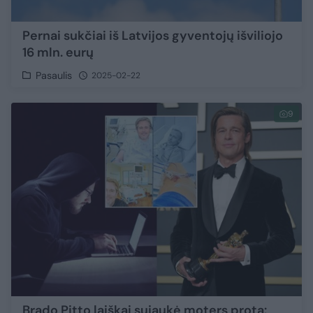
Pernai sukčiai iš Latvijos gyventojų išviliojo
16 mln. eurų
Pasaulis
2025-02-22
9
Brado Pitto laiškai sujaukė moters protą: