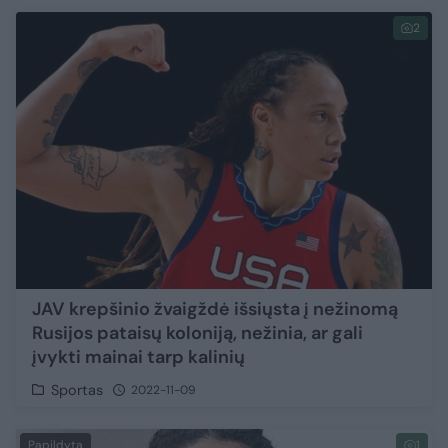
2
JAV krepšinio žvaigždė išsiųsta į nežinomą
Rusijos pataisų koloniją, nežinia, ar gali
įvykti mainai tarp kalinių
Sportas
2022-11-09
Papildyta
1