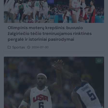
Olimpinis moterų krepšinis: buvusio
žalgiriečio tėčio treniruojamos rinktinės
pergalė ir istoriniai pasirodymai
Sportas
2024-07-30
1