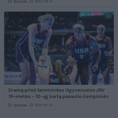
Sportas
2023-08-12
1
Dramą prieš šeimininkes išgyvenusios JAV
19-metės – 10-ąjį kartą pasaulio čempionės
Sportas
2023-07-23