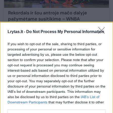
Rekordais ir šou antroje mačo dalyje
pažymėtame susitikime – WNBA
žvaigždyno pergalė prieš JAV moterų
rinktinę
Lrytas.lt -
Do Not Process My Personal Information
Sportas
2024-07-21
If you wish to opt-out of the sale, sharing to third parties, or
processing of your personal or sensitive information for
1
targeted advertising by us, please use the below opt-out
section to confirm your selection. Please note that after your
opt-out request is processed you may continue seeing
interest-based ads based on personal information utilized by
us or personal information disclosed to third parties prior to
your opt-out. You may separately opt-out of the further
disclosure of your personal information by third parties on the
IAB’s list of downstream participants. This information may
also be disclosed by us to third parties on the
IAB’s List of
Downstream Participants
that may further disclose it to other
third parties.