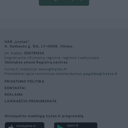
UAB „Lrytas“,
A. Goštauto g. 12A, LT-01108, Vilnius.
Įm. kodas:
300781534
Įregistruota LR įmonių registre, registro tvarkytojas:
Valstybės įmonė Registrų centras
lrytas.lt redakcija
news@lrytas.lt
Pranešimai apie techninius nesklandumus
pagalba@lrytas.lt
PRIVATUMO POLITIKA
KONTAKTAI
REKLAMA
LAIKRAŠČIO PRENUMERATA
Atsisiųskite mobiliąją lrytas.lt programėlę