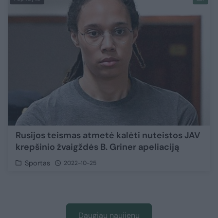
Rusijos teismas atmetė kalėti nuteistos JAV
krepšinio žvaigždės B. Griner apeliaciją
Sportas
2022-10-25
Daugiau naujienų