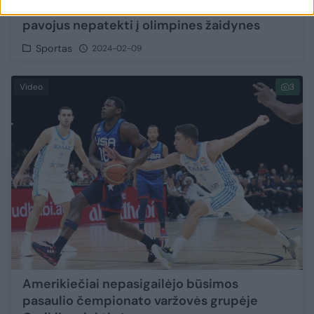
Serbijos ir Ispanijos krepšininkėms –
pavojus nepatekti į olimpines žaidynes
Sportas
2024-02-09
Video
3
Amerikiečiai nepasigailėjo būsimos
pasaulio čempionato varžovės grupėje