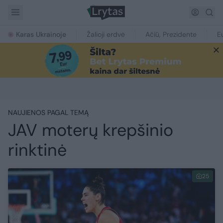
Karas Ukrainoje
Žalioji erdvė
Ačiū, Prezidente
E
NAUJIENOS PAGAL TEMĄ
JAV moterų krepšinio
rinktinė
25