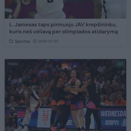
L. Jamesas taps pirmuoju JAV krepšininku,
kuris neš vėliavą per olimpiados atidarymą
Sportas
2024-07-22
Video
1