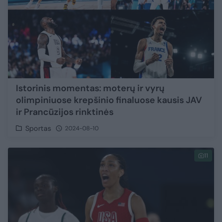
Istorinis momentas: moterų ir vyrų
olimpiniuose krepšinio finaluose kausis JAV
ir Prancūzijos rinktinės
Sportas
2024-08-10
11