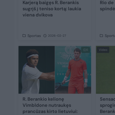
Karjerą baigęs R. Berankis
Rio de 
sugrįš į teniso kortą: laukia
spindė
viena dvikova
Sportas
Sport
2026-02-27
5
Video
R. Berankio kelionę
Sensac
Vimbldone nutraukęs
sprogi
prancūzas kirto lietuviui:
Berank