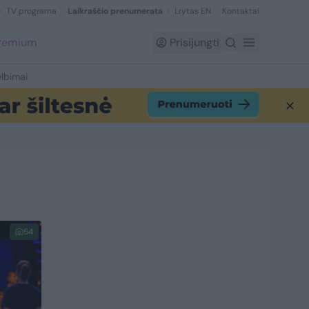
TV programa
Laikraščio prenumerata
Lrytas EN
Kontaktai
Premium
Prisijungti
lbimai
54