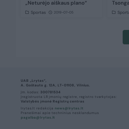
„Neturėjo aiškaus plano“
Tsonga
Sportas
Sport
2019-07-05
UAB „Lrytas“,
A. Goštauto g. 12A, LT-01108, Vilnius.
Įm. kodas:
300781534
Įregistruota LR įmonių registre, registro tvarkytojas:
Valstybės įmonė Registrų centras
lrytas.lt redakcija
news@lrytas.lt
Pranešimai apie techninius nesklandumus
pagalba@lrytas.lt