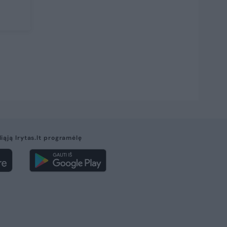
liąją lrytas.lt programėlę