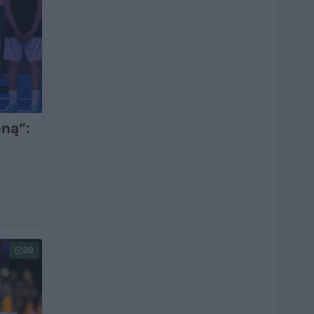
ną“:
39