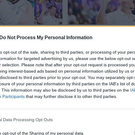
, dėkingumas ir
Pergalinga karjeros pab
os: kadruose –
R. Berankis įveikė buvus
Do Not Process My Personal Information
inė R. Berankio
penktą pasaulio raketę
a
to opt-out of the sale, sharing to third parties, or processing of your per
formation for targeted advertising by us, please use the below opt-out s
r selection. Please note that after your opt-out request is processed y
as
Sportas
2026-03-28
2026-03-28
eing interest-based ads based on personal information utilized by us or
disclosed to third parties prior to your opt-out. You may separately opt-
losure of your personal information by third parties on the IAB’s list of
7
. This information may also be disclosed by us to third parties on the
IA
Participants
that may further disclose it to other third parties.
l Data Processing Opt Outs
o opt-out of the Sharing of my personal data.