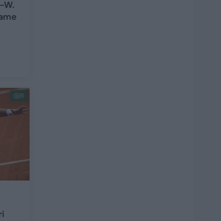
.-W.
jame
11
ri