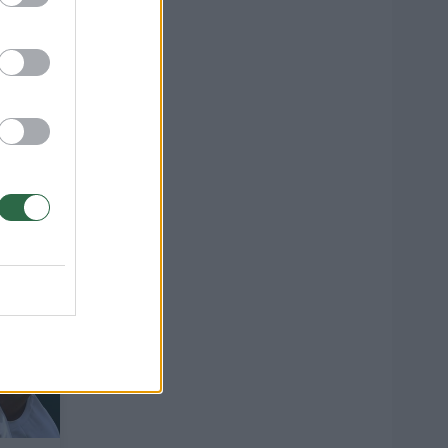
kio
ir
4