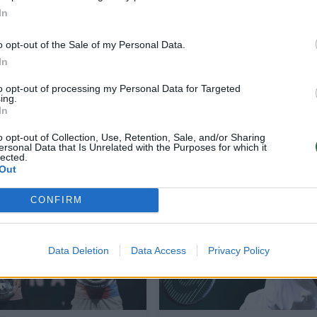
In
o opt-out of the Sale of my Personal Data.
In
to opt-out of processing my Personal Data for Targeted
mybės
Teniso šventė Vilniuje: paskutinį R. Beran
ing.
mačą lydės jaunimo stovykla, vaikų diena 
In
labdaros aukcionas
o opt-out of Collection, Use, Retention, Sale, and/or Sharing
ersonal Data that Is Unrelated with the Purposes for which it
Sportas
2026-03-06
lected.
Out
1
CONFIRM
Data Deletion
Data Access
Privacy Policy