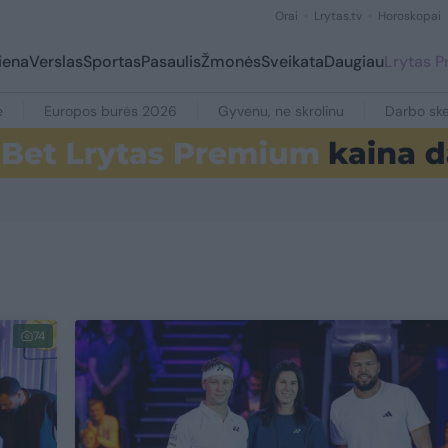
Orai
Lrytas.tv
Horoskopai
iena
Verslas
Sportas
Pasaulis
Žmonės
Sveikata
Daugiau
Lrytas 
e
Europos burės 2026
Gyvenu, ne skrolinu
Darbo ske
74