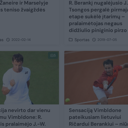
Žaneire ir Marselyje
R. Berankį nugalėjusio J
s teniso žvaigždės
Tsongos pergalė pirma
etape sukėlė įtarimų –
pralaimėtojas negaus
didžiulio piniginio pirzo
as
Sportas
2022-02-14
2019-07-05
5
ija nevirto dar vienu
Sensaciją Vimbldone
mu Vimbldone: R.
pateikusiam lietuviui
is pralaimėjo J.-W.
Ričardui Berankiui – niū