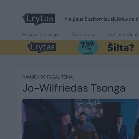
Naujausi
Skaitomiausi
Lietuvos d
Karas Ukrainoje
Žalioji erdvė
Ačiū, Prezident
NAUJIENOS PAGAL TEMĄ
Jo-Wilfriedas Tsonga