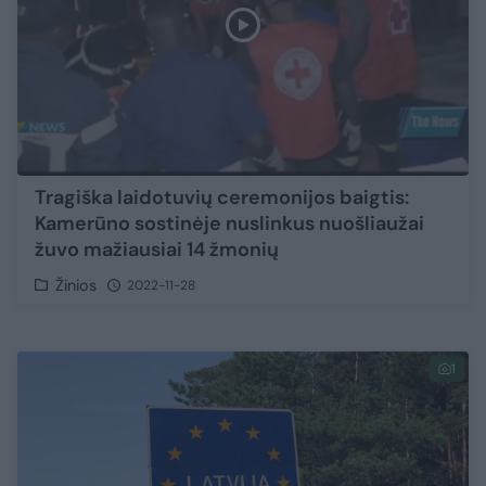
Tragiška laidotuvių ceremonijos baigtis:
Kamerūno sostinėje nuslinkus nuošliaužai
žuvo mažiausiai 14 žmonių
Žinios
2022-11-28
1