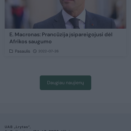
E. Macronas: Prancūzija įsipareigojusi dėl
Afrikos saugumo
Pasaulis
2022-07-26
Daugiau naujienų
UAB „Lrytas“,