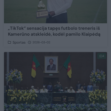
„TikTok“ sensacija tapęs futbolo treneris iš
Kamerūno atskleidė, kodėl pamilo Klaipėdą
Sportas
2026-03-02
4