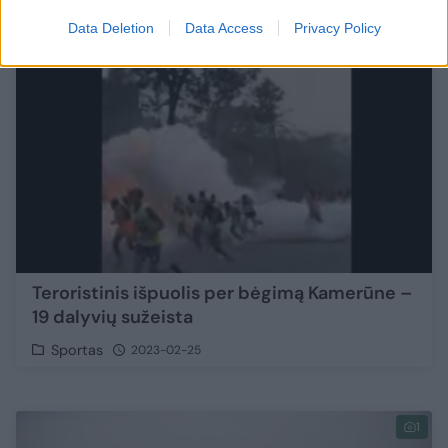
Video
1
Data Deletion
Data Access
Privacy Policy
Teroristinis išpuolis per bėgimą Kamerūne –
19 dalyvių sužeista
Sportas
2023-02-25
1