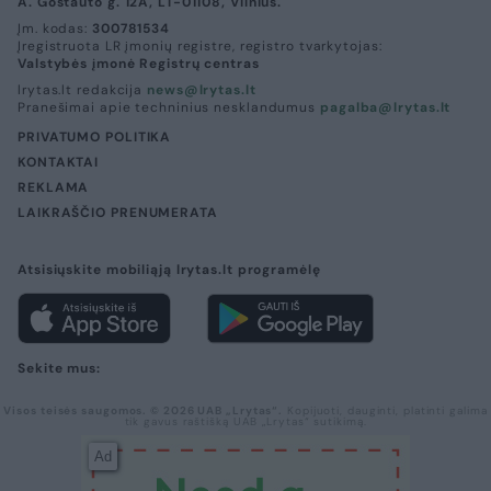
A. Goštauto g. 12A, LT-01108, Vilnius.
Įm. kodas:
300781534
Įregistruota LR įmonių registre, registro tvarkytojas:
Valstybės įmonė Registrų centras
lrytas.lt redakcija
news@lrytas.lt
Pranešimai apie techninius nesklandumus
pagalba@lrytas.lt
PRIVATUMO POLITIKA
KONTAKTAI
REKLAMA
LAIKRAŠČIO PRENUMERATA
Atsisiųskite mobiliąją lrytas.lt programėlę
Sekite mus:
Visos teisės saugomos. © 2026 UAB „Lrytas“.
Kopijuoti, dauginti, platinti galima
tik gavus raštišką UAB „Lrytas“ sutikimą.
Ad