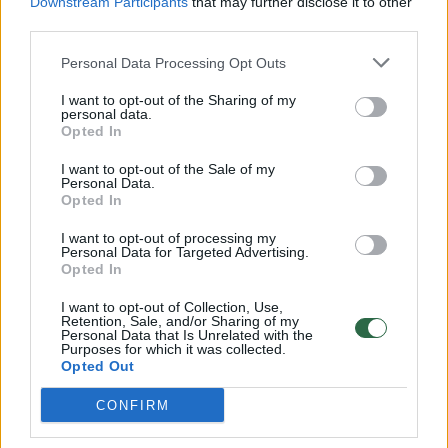
Downstream Participants
that may further disclose it to other
third parties.
1
Personal Data Processing Opt Outs
I want to opt-out of the Sharing of my
personal data.
Opted In
I want to opt-out of the Sale of my
Personal Data.
Opted In
I want to opt-out of processing my
Personal Data for Targeted Advertising.
Opted In
I want to opt-out of Collection, Use,
Prancūzų viltys dėl J. Embiido gali būti
Retention, Sale, and/or Sharing of my
Personal Data that Is Unrelated with the
bergždžios – natūralizuotas žaidėjas vasarai
Purposes for which it was collected.
Opted Out
turi kitų planų
Sportas
2023-04-30
CONFIRM