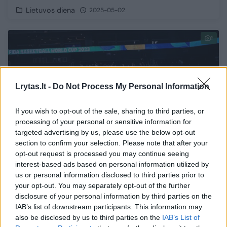
Lietuvos diena
2025-05-02
1
Lrytas.lt -
Do Not Process My Personal Information
If you wish to opt-out of the sale, sharing to third parties, or
processing of your personal or sensitive information for
targeted advertising by us, please use the below opt-out
section to confirm your selection. Please note that after your
opt-out request is processed you may continue seeing
interest-based ads based on personal information utilized by
us or personal information disclosed to third parties prior to
Olimpinės krepšinio atrankos gidas
your opt-out. You may separately opt-out of the further
Latvijoje: ko tikėtis iš rinktinių Rygoje?
disclosure of your personal information by third parties on the
IAB’s list of downstream participants. This information may
Sportas
2024-07-02
also be disclosed by us to third parties on the
IAB’s List of