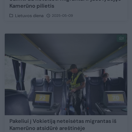
Kamerūno pilietis
Lietuvos diena
2025-05-09
1
Pakeliui į Vokietiją neteisėtas migrantas iš
Kamerūno atsidūrė areštinėje