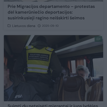
Prie Migracijos departamento – protestas
dėl kamerūniečio deportacijos:
susirinkusieji ragino neišskirti šeimos
Lietuvos diena
2025-09-10
1
Suimti du neteisėti migrantai ir juos lydėjęs