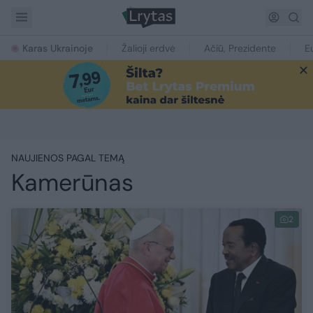
Karas Ukrainoje
Žalioji erdvė
Ačiū, Prezidente
E
NAUJIENOS PAGAL TEMĄ
Kamerūnas
2