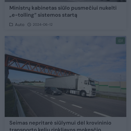
Ministrų kabinetas siūlo pusmečiui nukelti
„e-tolling“ sistemos startą
Auto
2024-06-12
1
Seimas nepritarė siūlymui dėl krovininio
transporto kelių rinkliavos mokesčio