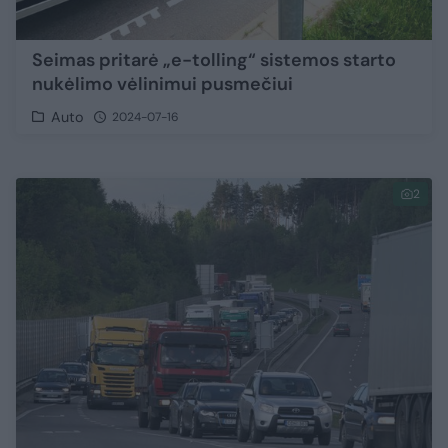
Seimas pritarė „e-tolling“ sistemos starto
nukėlimo vėlinimui pusmečiui
Auto
2024-07-16
2