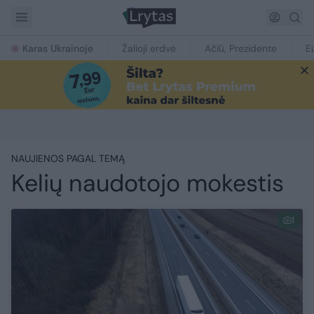
Karas Ukrainoje
Žalioji erdvė
Ačiū, Prezidente
E
NAUJIENOS PAGAL TEMĄ
Kelių naudotojo mokestis
1