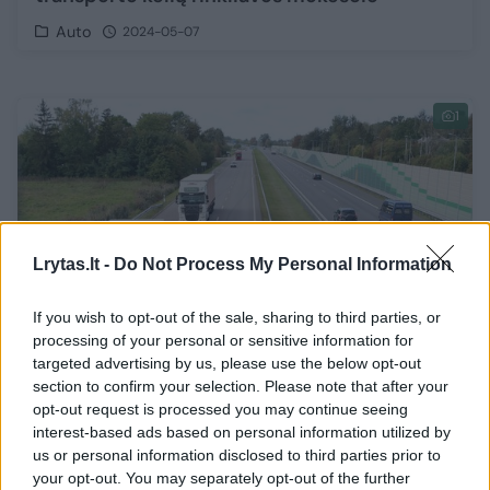
Auto
2024-05-07
1
Lrytas.lt -
Do Not Process My Personal Information
If you wish to opt-out of the sale, sharing to third parties, or
processing of your personal or sensitive information for
targeted advertising by us, please use the below opt-out
section to confirm your selection. Please note that after your
opt-out request is processed you may continue seeing
Pakeitus kelių mokesčio tarifus, tikimasi
interest-based ads based on personal information utilized by
šalies biudžetą papildyti 40 mln. eurų
us or personal information disclosed to third parties prior to
your opt-out. You may separately opt-out of the further
Auto
2023-06-08