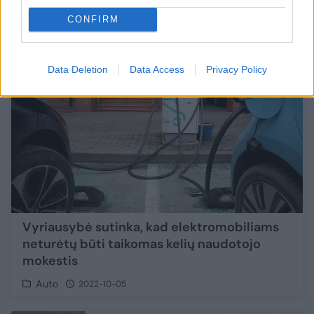
CONFIRM
2
Data Deletion
Data Access
Privacy Policy
Vyriausybė sutinka, kad elektromobiliams
neturėtų būti taikomas kelių naudotojo
mokestis
Auto
2022-10-05