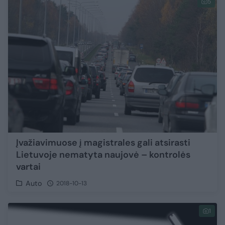
5
Įvažiavimuose į magistrales gali atsirasti
Lietuvoje nematyta naujovė – kontrolės
vartai
Auto
2018-10-13
1