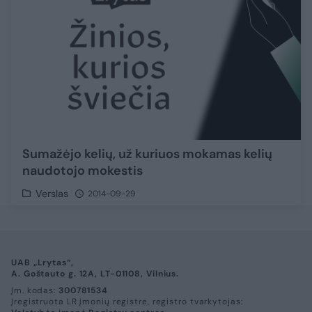
Sumažėjo kelių, už kuriuos mokamas kelių
naudotojo mokestis
Verslas
2014-09-29
UAB „Lrytas“,
A. Goštauto g. 12A, LT-01108, Vilnius.
Įm. kodas:
300781534
Įregistruota LR įmonių registre, registro tvarkytojas: