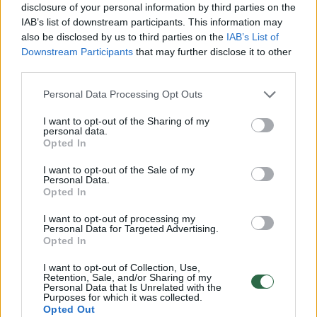
disclosure of your personal information by third parties on the
IAB’s list of downstream participants. This information may
4
also be disclosed by us to third parties on the
IAB’s List of
Downstream Participants
that may further disclose it to other
third parties.
Personal Data Processing Opt Outs
I want to opt-out of the Sharing of my
personal data.
Opted In
I want to opt-out of the Sale of my
Personal Data.
Opted In
I want to opt-out of processing my
Personal Data for Targeted Advertising.
Žada, kad laukti jau nebedaug: netrukus
Opted In
sužinosime, kiek ir kada brangs kelių
naudotojo mokestis
I want to opt-out of Collection, Use,
Retention, Sale, and/or Sharing of my
Personal Data that Is Unrelated with the
Auto
2022-12-12
Purposes for which it was collected.
Opted Out