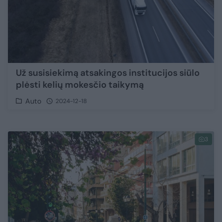
Už susisiekimą atsakingos institucijos siūlo
plėsti kelių mokesčio taikymą
Auto
2024-12-18
3