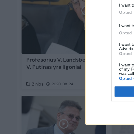
I want t
Opted 
I want t
Opted 
I want 
Advertis
Opted 
Profesorius V. Landsbergis: ir A. Lukašenka
I want t
V. Putinas yra ligoniai
of my P
was col
Opted 
Žinios
2020-08-24