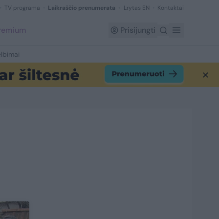
TV programa
Laikraščio prenumerata
Lrytas EN
Kontaktai
Premium
Prisijungti
lbimai