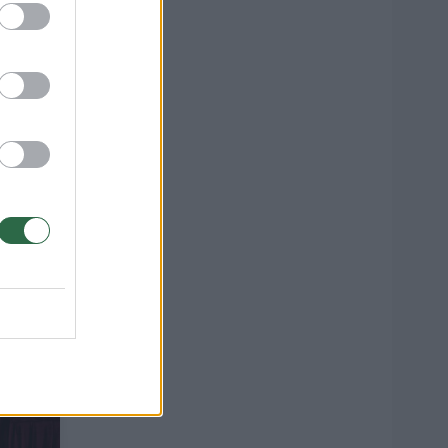
jo
12