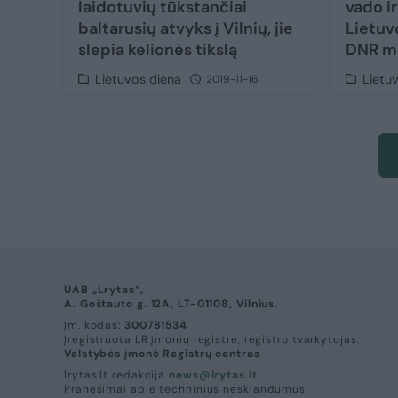
laidotuvių tūkstančiai
vado ir
baltarusių atvyks į Vilnių, jie
Lietuv
slepia kelionės tikslą
DNR m
Lietuvos diena
Lietu
2019-11-16
UAB „Lrytas“,
A. Goštauto g. 12A, LT-01108, Vilnius.
Įm. kodas:
300781534
Įregistruota LR įmonių registre, registro tvarkytojas:
Valstybės įmonė Registrų centras
lrytas.lt redakcija
news@lrytas.lt
Pranešimai apie techninius nesklandumus