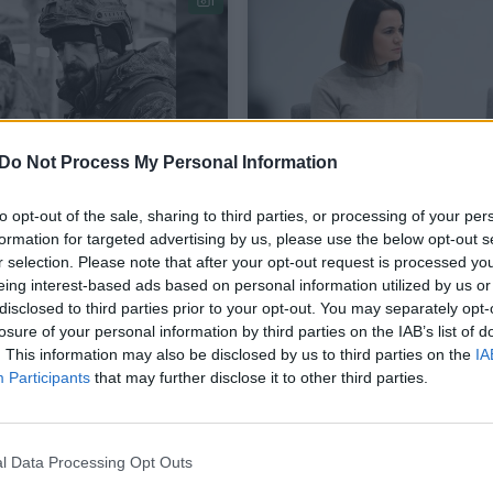
1
Do Not Process My Personal Information
oje žuvo Konstantino
JAV ambasadorė ir S.
to opt-out of the sale, sharing to third parties, or processing of your per
usko baltarusių
Cichanouskaja Rasų
formation for targeted advertising by us, please use the below opt-out s
ono kuopos vadas
kapinėse pagerbė K.
r selection. Please note that after your opt-out request is processed y
eing interest-based ads based on personal information utilized by us or
Kalinausko atminimą
disclosed to third parties prior to your opt-out. You may separately opt-
is
Lietuvos diena
2022-05-16
2021-02-0
losure of your personal information by third parties on the IAB’s list of
. This information may also be disclosed by us to third parties on the
IA
Participants
that may further disclose it to other third parties.
l Data Processing Opt Outs