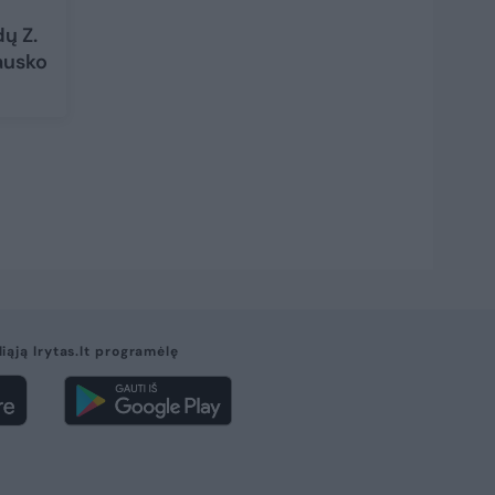
dų Z.
nausko
liąją lrytas.lt programėlę