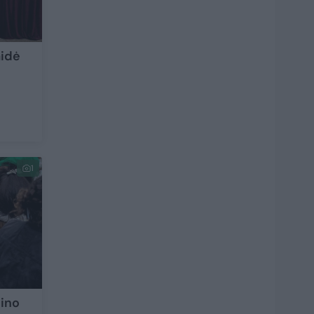
aidė
1
mino