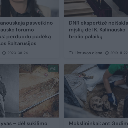
hanouskaja pasveikino
DNR ekspertizė neišskl
inausko forumo
mįslių dėl K. Kalinausko
us: perduodu padėką
brolio palaikų
os Baltarusijos
Lietuvos diena
2020-08-24
2019-11-22
3
yvas – dėl sukilimo
Mokslininkai: ant Gedi