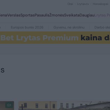
Orai
Lrytas.tv
Horoskopai
iena
Verslas
Sportas
Pasaulis
Žmonės
Sveikata
Daugiau
Lrytas 
e
Europos burės 2026
Gyvenu, ne skrolinu
Darbo ske
as
1