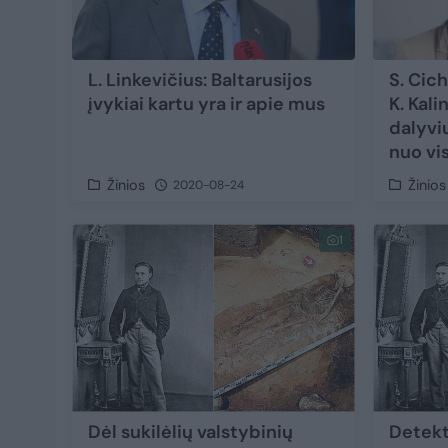
L. Linkevičius: Baltarusijos
S. Cic
įvykiai kartu yra ir apie mus
K. Kal
dalyvi
nuo vis
Žinios
Žinios
2020-08-24
1
Dėl sukilėlių valstybinių
Detekt