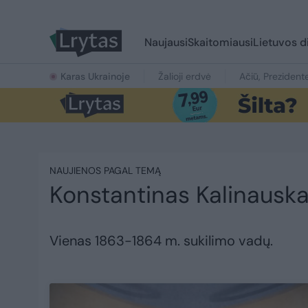
Naujausi
Skaitomiausi
Lietuvos d
Karas Ukrainoje
Žalioji erdvė
Ačiū, Prezident
NAUJIENOS PAGAL TEMĄ
Konstantinas Kalinausk
Vienas 1863-1864 m. sukilimo vadų.