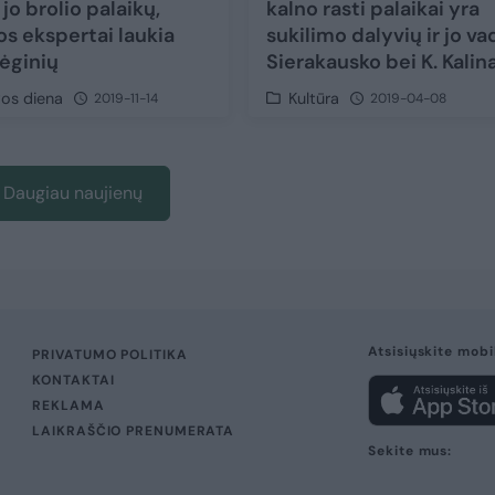
 jo brolio palaikų,
kalno rasti palaikai yra
os ekspertai laukia
sukilimo dalyvių ir jo va
ėginių
Sierakausko bei K. Kali
vos diena
Kultūra
2019-11-14
2019-04-08
Daugiau naujienų
Atsisiųskite mobi
PRIVATUMO POLITIKA
KONTAKTAI
REKLAMA
LAIKRAŠČIO PRENUMERATA
Sekite mus: