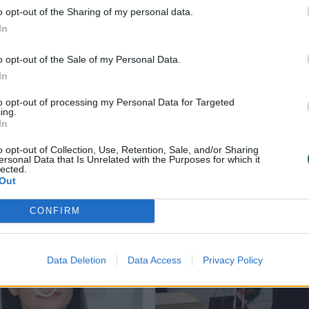
o opt-out of the Sharing of my personal data.
In
o opt-out of the Sale of my Personal Data.
In
to opt-out of processing my Personal Data for Targeted
ing.
In
, ir
JAV senatorius M. Rubio apie paramą
o opt-out of Collection, Use, Retention, Sale, and/or Sharing
Baltarusijai: Lietuva puikiai žino žmogiško
ersonal Data that Is Unrelated with the Purposes for which it
komunizmo kainą
lected.
Out
Žinios
2020-08-24
CONFIRM
Data Deletion
Data Access
Privacy Policy