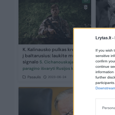
1
Lrytas.lt -
K. Kalinausko pulkas kreipėsi
Ukrain
If you wish 
į baltarusius: laukite mūsų
Kalina
sensitive in
signalo
batali
confirm you
S. Cichanouskaja
continue se
paragino išvaryti Rusijos karius
information 
Pasaulis
Pasaul
2023-06-24
further disc
participants
Downstream 
Persona