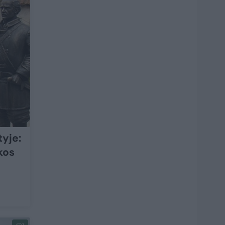
yje:
kos