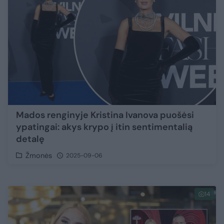
Mados renginyje Kristina Ivanova puošėsi
ypatingai: akys krypo į itin sentimentalią
detalę
Žmonės
2025-09-06
14