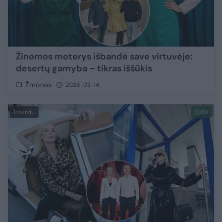
Žinomos moterys išbandė save virtuvėje:
desertų gamyba – tikras iššūkis
Žmonės
2026-03-14
Interviu
39