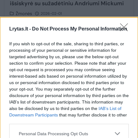
išsiskyrė su sužadėtiniu Andriumi Mickumi
Žmonės
2026-02-01
Lrytas.lt -
Do Not Process My Personal Information
17
If you wish to opt-out of the sale, sharing to third parties, or
processing of your personal or sensitive information for
targeted advertising by us, please use the below opt-out
section to confirm your selection. Please note that after your
opt-out request is processed you may continue seeing
interest-based ads based on personal information utilized by
us or personal information disclosed to third parties prior to
your opt-out. You may separately opt-out of the further
disclosure of your personal information by third parties on the
IAB’s list of downstream participants. This information may
also be disclosed by us to third parties on the
IAB’s List of
Downstream Participants
that may further disclose it to other
Žinomi žmonės atskleidė, kaip po švenčių
third parties.
grįžta į įprastą rutiną: pažėrė patarimų
Personal Data Processing Opt Outs
Žmonės
2026-01-17