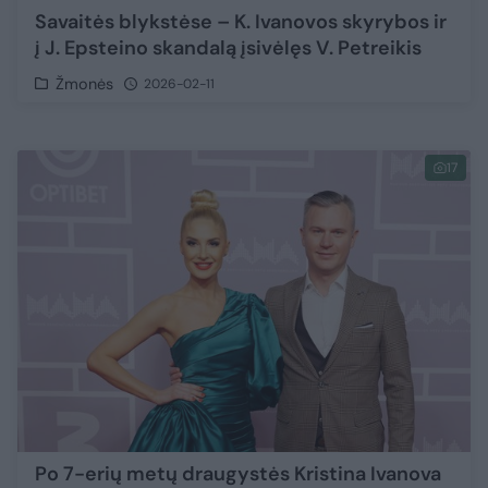
Savaitės blykstėse – K. Ivanovos skyrybos ir
į J. Epsteino skandalą įsivėlęs V. Petreikis
Žmonės
2026-02-11
17
Po 7-erių metų draugystės Kristina Ivanova