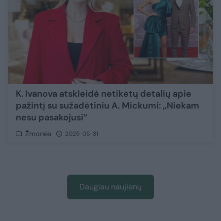
K. Ivanova atskleidė netikėtų detalių apie
pažintį su sužadėtiniu A. Mickumi: „Niekam
nesu pasakojusi“
Žmonės
2025-05-31
Daugiau naujienų