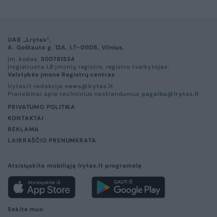
UAB „Lrytas“,
A. Goštauto g. 12A, LT-01108, Vilnius.
Įm. kodas:
300781534
Įregistruota LR įmonių registre, registro tvarkytojas:
Valstybės įmonė Registrų centras
lrytas.lt redakcija
news@lrytas.lt
Pranešimai apie techninius nesklandumus
pagalba@lrytas.lt
PRIVATUMO POLITIKA
KONTAKTAI
REKLAMA
LAIKRAŠČIO PRENUMERATA
Atsisiųskite mobiliąją lrytas.lt programėlę
Sekite mus: