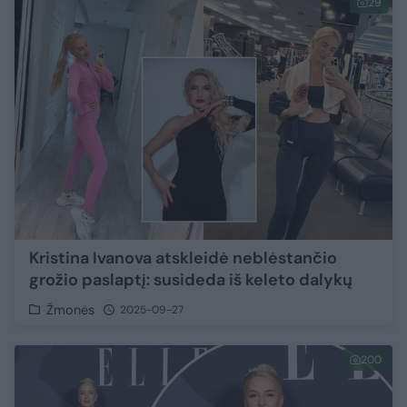
29
Kristina Ivanova atskleidė neblėstančio
grožio paslaptį: susideda iš keleto dalykų
Žmonės
2025-09-27
200