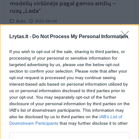
modelių viršūnėje pagal gamos amžių –
rusų „Lada“
Auto
2023-08-04
Lrytas.lt -
Do Not Process My Personal Information
5
If you wish to opt-out of the sale, sharing to third parties, or
processing of your personal or sensitive information for
targeted advertising by us, please use the below opt-out
section to confirm your selection. Please note that after your
opt-out request is processed you may continue seeing
interest-based ads based on personal information utilized by
us or personal information disclosed to third parties prior to
your opt-out. You may separately opt-out of the further
disclosure of your personal information by third parties on the
IAB’s list of downstream participants. This information may
also be disclosed by us to third parties on the
IAB’s List of
Downstream Participants
that may further disclose it to other
Baltarusijoje – automobilių deficitas,
third parties.
bandoma išsisukti su rusiškomis mašinomis: