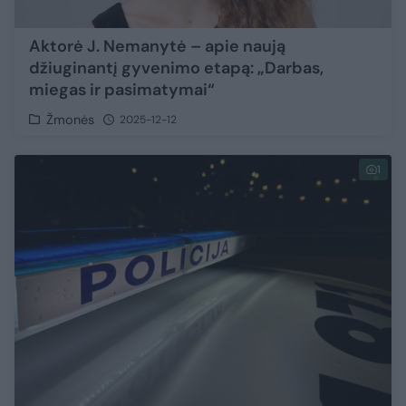
Aktorė J. Nemanytė – apie naują
džiuginantį gyvenimo etapą: „Darbas,
miegas ir pasimatymai“
Žmonės
2025-12-12
1