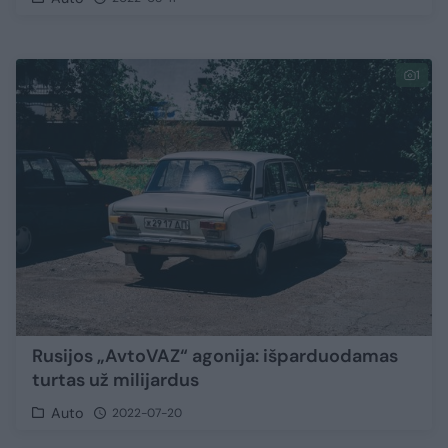
1
Rusijos „AvtoVAZ“ agonija: išparduodamas
turtas už milijardus
Auto
2022-07-20