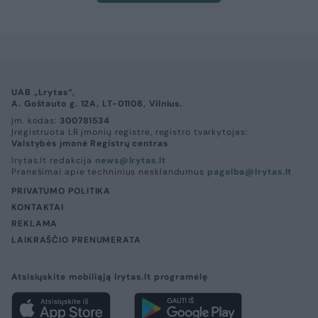
UAB „Lrytas“,
A. Goštauto g. 12A, LT-01108, Vilnius.
Įm. kodas:
300781534
Įregistruota LR įmonių registre, registro tvarkytojas:
Valstybės įmonė Registrų centras
lrytas.lt redakcija
news@lrytas.lt
Pranešimai apie techninius nesklandumus
pagalba@lrytas.lt
PRIVATUMO POLITIKA
KONTAKTAI
REKLAMA
LAIKRAŠČIO PRENUMERATA
Atsisiųskite mobiliąją lrytas.lt programėlę