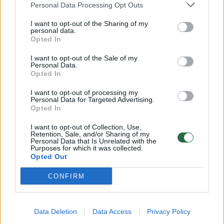
štai kiek už jas prašo
Personal Data Processing Opt Outs
Auto
2023-04-15
I want to opt-out of the Sharing of my
personal data.
Opted In
7
I want to opt-out of the Sale of my
Personal Data.
Opted In
I want to opt-out of processing my
Personal Data for Targeted Advertising.
Opted In
I want to opt-out of Collection, Use,
Retention, Sale, and/or Sharing of my
Personal Data that Is Unrelated with the
Purposes for which it was collected.
Opted Out
CONFIRM
Dakaro keistuoliai: nuo „Vespa“ iki „Rolls-
Royce“ – lenktynėse galima pamatyti ir
Data Deletion
Data Access
Privacy Policy
ganėtinai netipinių bolidų