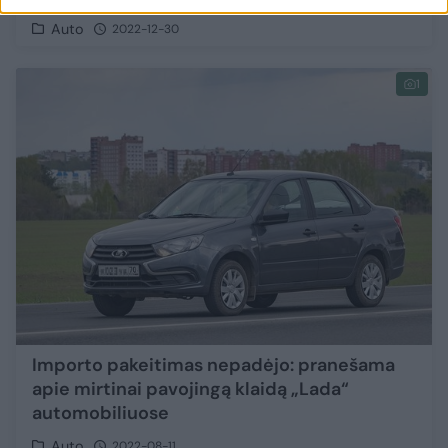
Auto
2022-12-30
1
Importo pakeitimas nepadėjo: pranešama
apie mirtinai pavojingą klaidą „Lada“
automobiliuose
Auto
2022-08-11