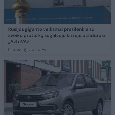
Rusijos giganto veiksmai prasilenkia su
sveiku protu: ką sugalvojo krizėje atsidūrusi
„AvtoVAZ“
Auto
2025-12-28
1