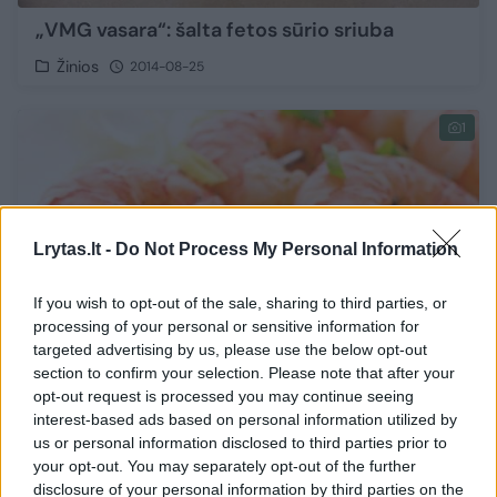
„VMG vasara“: šalta fetos sūrio sriuba
Žinios
2014-08-25
1
Lrytas.lt -
Do Not Process My Personal Information
If you wish to opt-out of the sale, sharing to third parties, or
processing of your personal or sensitive information for
targeted advertising by us, please use the below opt-out
section to confirm your selection. Please note that after your
opt-out request is processed you may continue seeing
interest-based ads based on personal information utilized by
„VMG vasara“: griliuje keptų persikų ir
us or personal information disclosed to third parties prior to
krevečių salotos
your opt-out. You may separately opt-out of the further
disclosure of your personal information by third parties on the