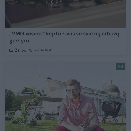
„VMG vasara“: kepta žuvis su šviežių arbūzų
garnyru
Žinios
2014-09-01
1