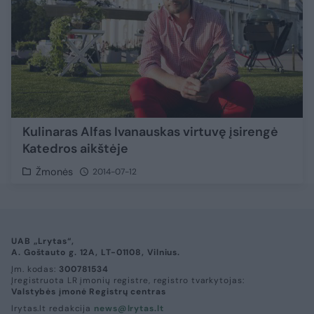
Kulinaras Alfas Ivanauskas virtuvę įsirengė
Katedros aikštėje
Žmonės
2014-07-12
UAB „Lrytas“,
A. Goštauto g. 12A, LT-01108, Vilnius.
Įm. kodas:
300781534
Įregistruota LR įmonių registre, registro tvarkytojas:
Valstybės įmonė Registrų centras
lrytas.lt redakcija
news@lrytas.lt