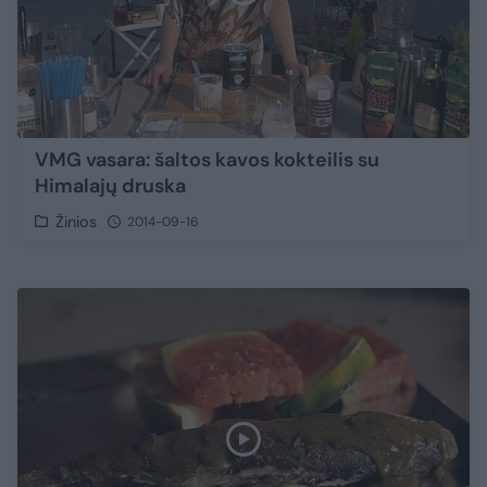
VMG vasara: šaltos kavos kokteilis su
Himalajų druska
Žinios
2014-09-16