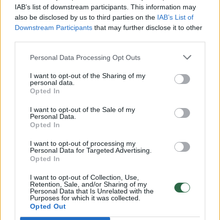
Maistas
2014-08-24
IAB’s list of downstream participants. This information may
also be disclosed by us to third parties on the
IAB’s List of
Downstream Participants
that may further disclose it to other
third parties.
Personal Data Processing Opt Outs
I want to opt-out of the Sharing of my
personal data.
Opted In
I want to opt-out of the Sale of my
Personal Data.
Opted In
I want to opt-out of processing my
Personal Data for Targeted Advertising.
Opted In
„VMG vasara“: mėsainis su grilyje keptomis
I want to opt-out of Collection, Use,
Retention, Sale, and/or Sharing of my
dešrelėmis
Personal Data that Is Unrelated with the
Purposes for which it was collected.
Žinios
Opted Out
2014-08-22