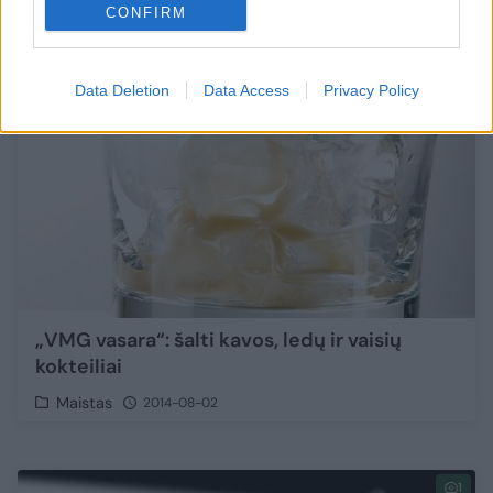
CONFIRM
1
Data Deletion
Data Access
Privacy Policy
„VMG vasara“: šalti kavos, ledų ir vaisių
kokteiliai
Maistas
2014-08-02
1