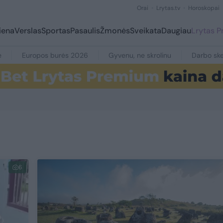
Orai
Lrytas.tv
Horoskopai
iena
Verslas
Sportas
Pasaulis
Žmonės
Sveikata
Daugiau
Lrytas 
e
Europos burės 2026
Gyvenu, ne skrolinu
Darbo ske
6