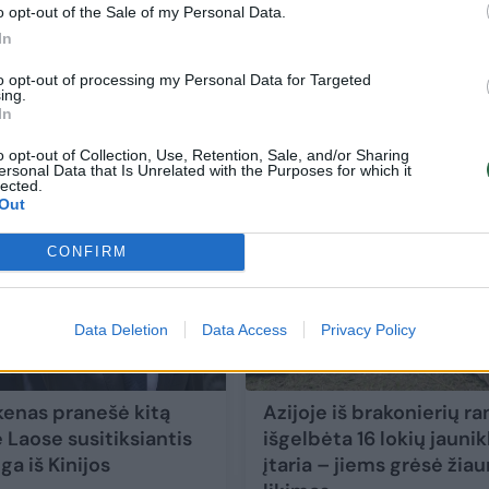
o opt-out of the Sale of my Personal Data.
In
ios
Vėžiu sergantis praėjusių metų „aukso
puodo“ laimėtojas sulaukė tragiškos žinio
to opt-out of processing my Personal Data for Targeted
ing.
gydytojų prognozės – negailestingos
In
Gyvenimo būdas
2025-09-11
o opt-out of Collection, Use, Retention, Sale, and/or Sharing
ersonal Data that Is Unrelated with the Purposes for which it
lected.
2
Out
CONFIRM
Data Deletion
Data Access
Privacy Policy
nkenas pranešė kitą
Azijoje iš brakonierių r
 Laose susitiksiantis
išgelbėta 16 lokių jaunikl
ga iš Kinijos
įtaria – jiems grėsė žiau