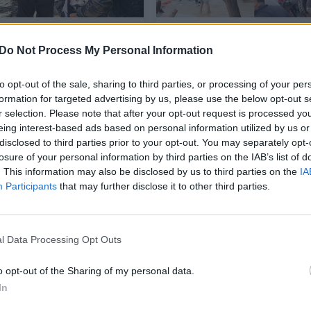
aitės paieškų
Pagalbos šauksmai ir pa
dytame urve Laose
Laose: apvirto turistinis
Do Not Process My Personal Information
gyvi penki aukso
laivas, tarp keleivių –
jai
lietuviai
to opt-out of the sale, sharing to third parties, or processing of your per
formation for targeted advertising by us, please use the below opt-out s
is
Pasaulis
2026-05-27
2025-12-23
r selection. Please note that after your opt-out request is processed y
eing interest-based ads based on personal information utilized by us or
disclosed to third parties prior to your opt-out. You may separately opt-
5
losure of your personal information by third parties on the IAB’s list of
. This information may also be disclosed by us to third parties on the
IA
Participants
that may further disclose it to other third parties.
l Data Processing Opt Outs
o opt-out of the Sharing of my personal data.
In