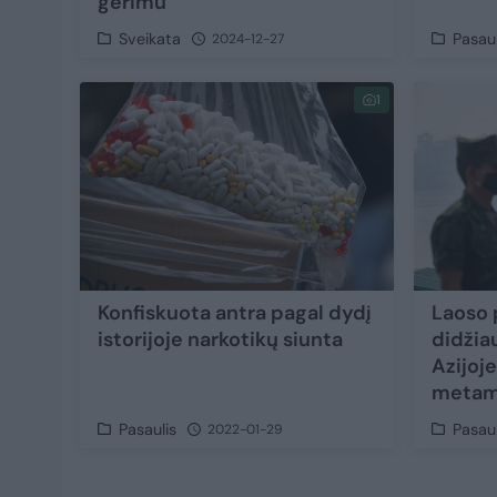
gėrimu
Sveikata
Pasaul
2024-12-27
1
Konfiskuota antra pagal dydį
Laoso p
istorijoje narkotikų siunta
didžia
Azijoje
metam
Pasaulis
Pasaul
2022-01-29