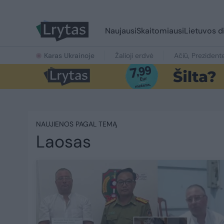
Naujausi
Skaitomiausi
Lietuvos d
Karas Ukrainoje
Žalioji erdvė
Ačiū, Prezident
NAUJIENOS PAGAL TEMĄ
Laosas