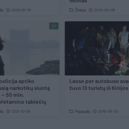
likimas
is
Žinios
2024-07-19
2024-04-09
1
olicija aptiko
Laose per autobuso avar
usią narkotikų siuntą
žuvo 13 turistų iš Kinijos
 – 55 mln.
fetamino tablečių
is
Pasaulis
2021-10-28
2019-08-20