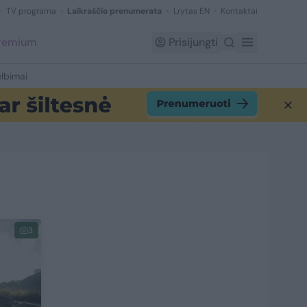
TV programa
Laikraščio prenumerata
Lrytas EN
Kontaktai
Premium
Prisijungti
lbimai
3