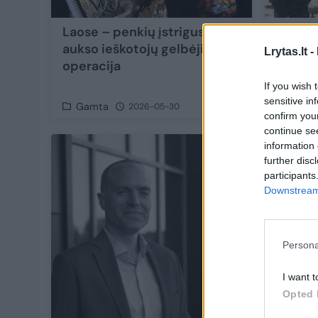
Laose – penkių įstrigusių
Po sav
aukso ieškotojų gelbėjimo
užtvin
Lrytas.lt -
operacija
rasti 
ieškoto
If you wish 
sensitive in
Gamta
Pasaul
2026-05-30
confirm you
continue se
information 
further disc
participants
Downstream 
Persona
I want t
Opted 