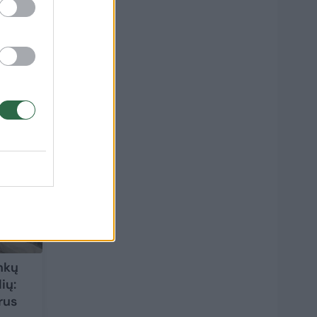
s:
ankų
ių:
rus