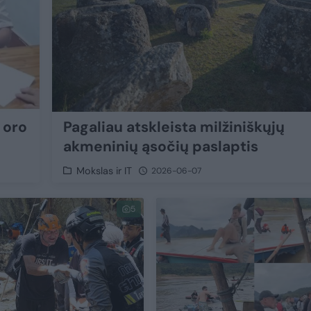
 oro
Pagaliau atskleista milžiniškųjų
akmeninių ąsočių paslaptis
Mokslas ir IT
2026-06-07
5