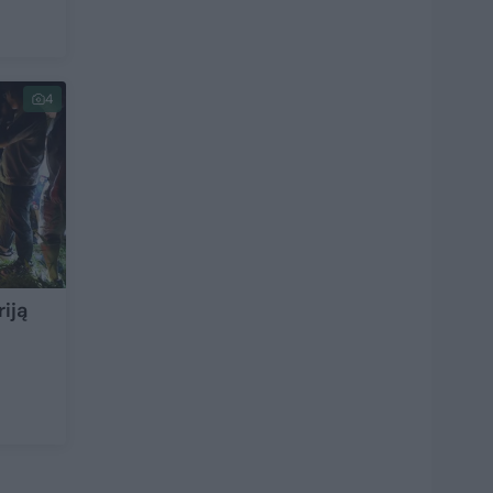
4
iją