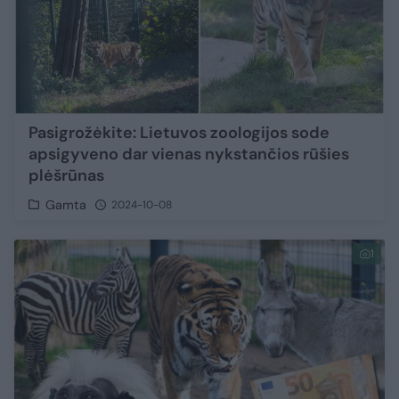
Pasigrožėkite: Lietuvos zoologijos sode
apsigyveno dar vienas nykstančios rūšies
plėšrūnas
Gamta
2024-10-08
1