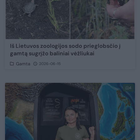
Iš Lietuvos zoologijos sodo prieglobsčio į
gamtą sugrįžo baliniai vėžliukai
Gamta
2026-06-15
4