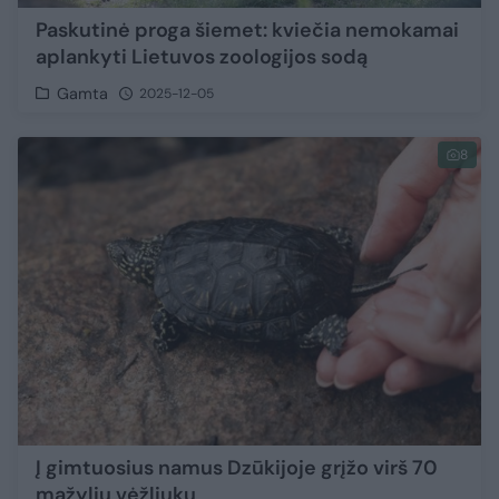
Paskutinė proga šiemet: kviečia nemokamai
aplankyti Lietuvos zoologijos sodą
Gamta
2025-12-05
8
Į gimtuosius namus Dzūkijoje grįžo virš 70
mažylių vėžliukų