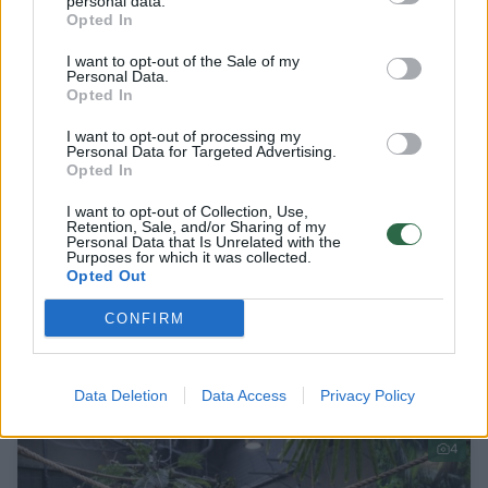
personal data.
Opted In
3
I want to opt-out of the Sale of my
Personal Data.
Opted In
I want to opt-out of processing my
Personal Data for Targeted Advertising.
Opted In
I want to opt-out of Collection, Use,
Retention, Sale, and/or Sharing of my
Personal Data that Is Unrelated with the
Purposes for which it was collected.
Opted Out
CONFIRM
Nuo didžiausios iki mažiausios: nustebsite,
kiek gali sverti kai kurių gyvūnų širdys
Gamta
2025-03-18
Data Deletion
Data Access
Privacy Policy
4