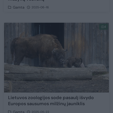
Gamta
2025-06-16
4
Lietuvos zoologijos sode pasaulį išvydo
Europos sausumos milžinų jauniklis
Gamta
2025-05-22