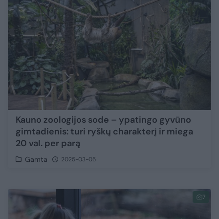
Kauno zoologijos sode – ypatingo gyvūno
gimtadienis: turi ryškų charakterį ir miega
20 val. per parą
Gamta
2025-03-05
7