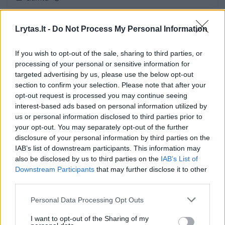
2
Lrytas.lt -
Do Not Process My Personal Information
If you wish to opt-out of the sale, sharing to third parties, or
processing of your personal or sensitive information for
targeted advertising by us, please use the below opt-out
section to confirm your selection. Please note that after your
opt-out request is processed you may continue seeing
interest-based ads based on personal information utilized by
us or personal information disclosed to third parties prior to
your opt-out. You may separately opt-out of the further
disclosure of your personal information by third parties on the
IAB’s list of downstream participants. This information may
also be disclosed by us to third parties on the
IAB’s List of
Ne vieną mėnesį trukusio darbo vaisius:
Downstream Participants
that may further disclose it to other
nykstantys apuokai grįžta į gamtą
third parties.
Gamta
2025-05-12
Personal Data Processing Opt Outs
I want to opt-out of the Sharing of my