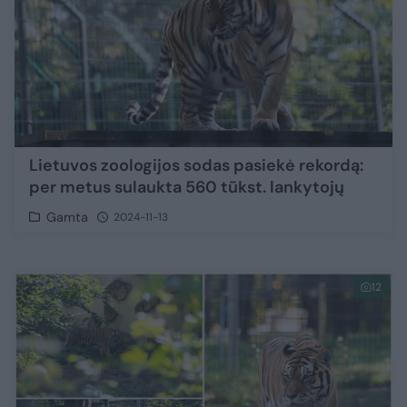
Lietuvos zoologijos sodas pasiekė rekordą:
per metus sulaukta 560 tūkst. lankytojų
Gamta
2024-11-13
12