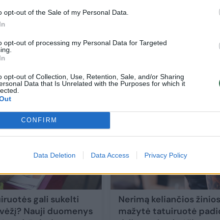
o opt-out of the Sale of my Personal Data.
In
 du
Sportiškai dviejų mažamečių mamai kirt
to opt-out of processing my Personal Data for Targeted
žaibiškai plintantis vėžys: privalo gyventi
ing.
In
vaikų
o opt-out of Collection, Use, Retention, Sale, and/or Sharing
Gyvenimo būdas
2024-11-27
ersonal Data that Is Unrelated with the Purposes for which it
lected.
Out
4
CONFIRM
Data Deletion
Data Access
Privacy Policy
iruotės gali sukelti
Nerimą keliančios žinios
 vėžį? Nauji duomenys
mažytė tatuiruotė padi