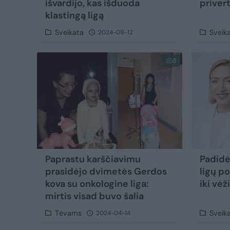
išvardijo, kas išduoda
privert
klastingą ligą
Sveikata
Sveik
2024-09-12
3
Paprastu karščiavimu
Padidė
prasidėjo dvimetės Gerdos
ligų p
kova su onkologine liga:
iki vėž
mirtis visad buvo šalia
Tėvams
Sveik
2024-04-14