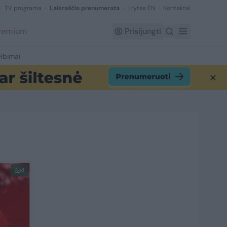
TV programa
Laikraščio prenumerata
Lrytas EN
Kontaktai
Premium
Prisijungti
lbimai
4