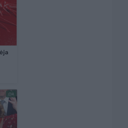
ėja
4