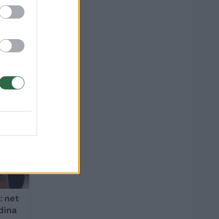
o
 dėl
1
: net
dina