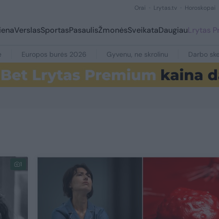
Orai
Lrytas.tv
Horoskopai
iena
Verslas
Sportas
Pasaulis
Žmonės
Sveikata
Daugiau
Lrytas 
e
Europos burės 2026
Gyvenu, ne skrolinu
Darbo ske
1