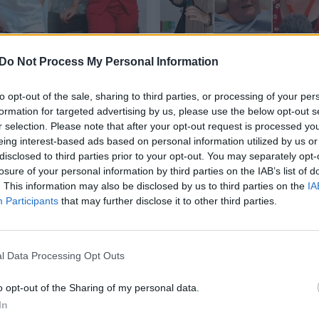
ų mergina numojo
Su reta vėžio rūšimi
Do Not Process My Personal Information
 kosulį: neįtarė, kad tai
kovojanti garsi aktorė –
inas vėžys
sunkiai atpažįstama:
to opt-out of the sale, sharing to third parties, or processing of your per
paviešino jautrų įrašą
formation for targeted advertising by us, please use the below opt-out s
r selection. Please note that after your opt-out request is processed y
ata
Žmonės
2025-09-14
2025-09-06
eing interest-based ads based on personal information utilized by us or
disclosed to third parties prior to your opt-out. You may separately opt-
15
losure of your personal information by third parties on the IAB’s list of
. This information may also be disclosed by us to third parties on the
IA
Participants
that may further disclose it to other third parties.
l Data Processing Opt Outs
o opt-out of the Sharing of my personal data.
In