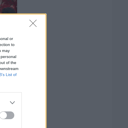
sonal or
ection to
ou may
 personal
out of the
31
 downstream
B’s List of