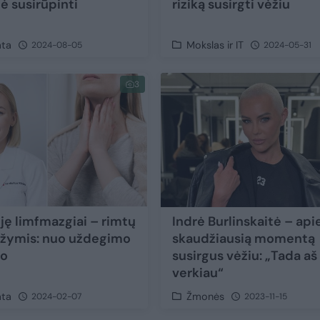
ė susirūpinti
riziką susirgti vėžiu
ata
Mokslas ir IT
2024-08-05
2024-05-31
3
ję limfmazgiai – rimtų
Indrė Burlinskaitė – api
ožymis: nuo uždegimo
skaudžiausią momentą
io
susirgus vėžiu: „Tada aš
verkiau“
ata
Žmonės
2024-02-07
2023-11-15