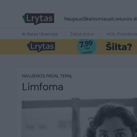
Naujausi
Skaitomiausi
Lietuvos d
Karas Ukrainoje
Žalioji erdvė
Ačiū, Prezident
NAUJIENOS PAGAL TEMĄ
Limfoma