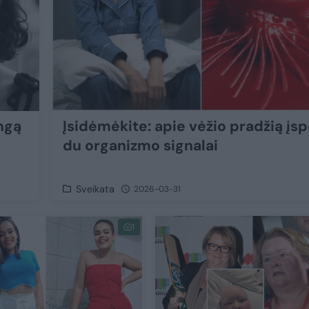
ngą
Įsidėmėkite: apie vėžio pradžią įsp
du organizmo signalai
Sveikata
2026-03-31
1