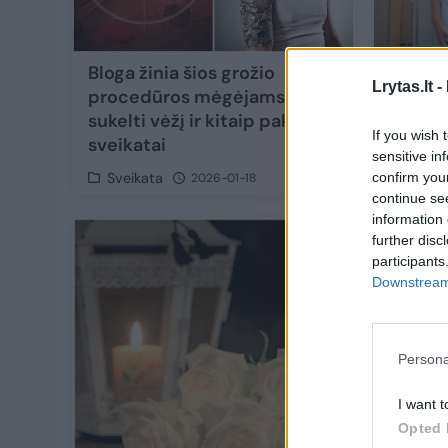
Bloga žinia šios grožio
24-eri
Lrytas.lt -
procedūros mėgėjams: gali
ranka į
sukelti vėžį ir kitaip pakenkti
– mirt
If you wish 
sveikatai
sensitive in
confirm you
Sveikata
Sveik
2026-01-18
continue se
information 
further disc
participants
Downstream 
Persona
I want t
Opted 