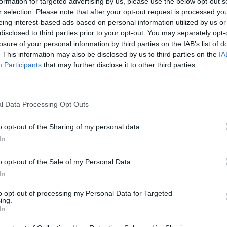
formation for targeted advertising by us, please use the below opt-out s
r selection. Please note that after your opt-out request is processed y
eing interest-based ads based on personal information utilized by us or
disclosed to third parties prior to your opt-out. You may separately opt-
losure of your personal information by third parties on the IAB’s list of
. This information may also be disclosed by us to third parties on the
IA
Participants
that may further disclose it to other third parties.
l Data Processing Opt Outs
o opt-out of the Sharing of my personal data.
ali
Žaidimas baigėsi tragedija: šiurpi
In
tsako
aplinkybėmis žuvo „Nissan GT-R“
o opt-out of the Sale of my Personal Data.
vairuotojas
In
Auto
2018-11-21
to opt-out of processing my Personal Data for Targeted
ing.
In