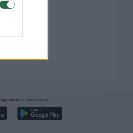
liąją lrytas.lt programėlę