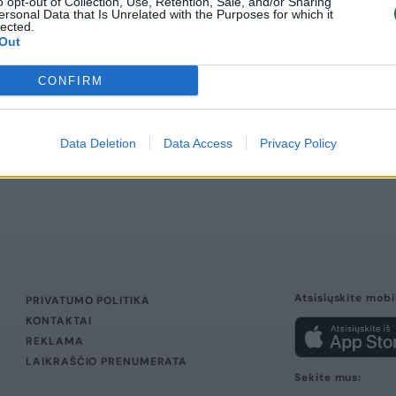
o opt-out of Collection, Use, Retention, Sale, and/or Sharing
ersonal Data that Is Unrelated with the Purposes for which it
lected.
Out
CONFIRM
Data Deletion
Data Access
Privacy Policy
Atsisiųskite mobi
PRIVATUMO POLITIKA
KONTAKTAI
REKLAMA
LAIKRAŠČIO PRENUMERATA
Sekite mus: