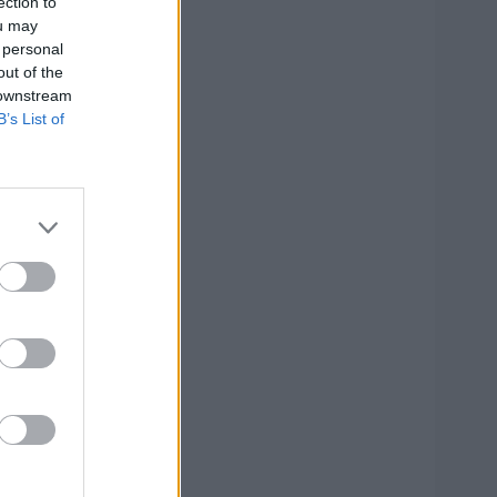
ection to
ou may
 personal
out of the
 downstream
B’s List of
omis