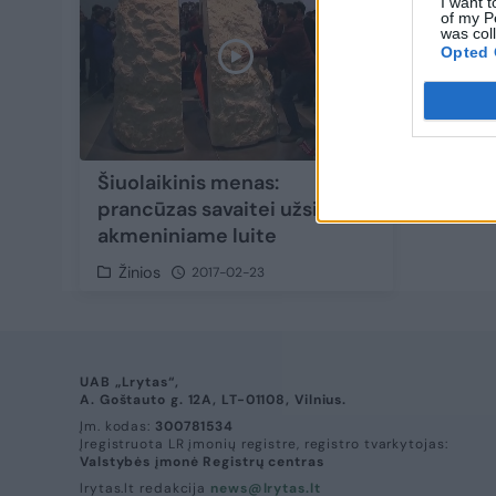
I want t
of my P
was col
Opted 
Šiuolaikinis menas:
prancūzas savaitei užsidarė
akmeniniame luite
Žinios
2017-02-23
UAB „Lrytas“,
A. Goštauto g. 12A, LT-01108, Vilnius.
Įm. kodas:
300781534
Įregistruota LR įmonių registre, registro tvarkytojas:
Valstybės įmonė Registrų centras
lrytas.lt redakcija
news@lrytas.lt