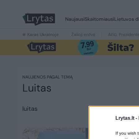
Naujausi
Skaitomiausi
Lietuvos d
Karas Ukrainoje
Žalioji erdvė
Ačiū, Prezident
NAUJIENOS PAGAL TEMĄ
Luitas
luitas
Lrytas.lt -
If you wish 