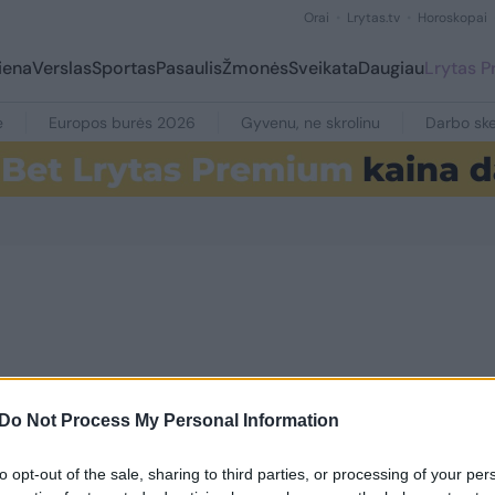
Orai
Lrytas.tv
Horoskopai
iena
Verslas
Sportas
Pasaulis
Žmonės
Sveikata
Daugiau
Lrytas 
e
Europos burės 2026
Gyvenu, ne skrolinu
Darbo ske
Do Not Process My Personal Information
14
to opt-out of the sale, sharing to third parties, or processing of your per