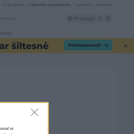
TV programa
Laikraščio prenumerata
Lrytas EN
Kontaktai
Premium
Prisijungti
lbimai
1
sonal or