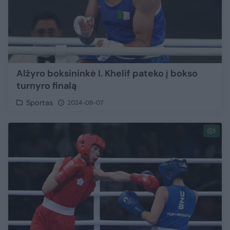
Alžyro boksininkė I. Khelif pateko į bokso
turnyro finalą
Sportas
2024-08-07
1