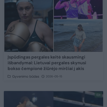
Įspūdingas pergales keitė skausmingi
išbandymai: Lietuvai pergales skynusi
bokso čempionė žiūrėjo mirčiai į akis
Gyvenimo būdas
2026-05-15
1