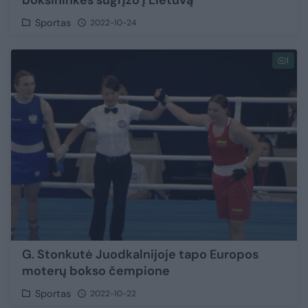
boksininkės sugrįžo į Lietuvą
Sportas
2022-10-24
1
G. Stonkutė Juodkalnijoje tapo Europos
moterų bokso čempione
Sportas
2022-10-22