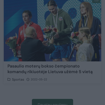
3
Pasaulio moterų bokso čempionato
komandų rikiuotėje Lietuva užėmė 5 vietą
Sportas
2022-05-22
Daugiau naujienų