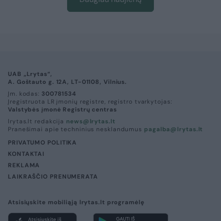
UAB „Lrytas“,
A. Goštauto g. 12A, LT-01108, Vilnius.
Įm. kodas:
300781534
Įregistruota LR įmonių registre, registro tvarkytojas:
Valstybės įmonė Registrų centras
lrytas.lt redakcija
news@lrytas.lt
Pranešimai apie techninius nesklandumus
pagalba@lrytas.lt
PRIVATUMO POLITIKA
KONTAKTAI
REKLAMA
LAIKRAŠČIO PRENUMERATA
Atsisiųskite mobiliąją lrytas.lt programėlę