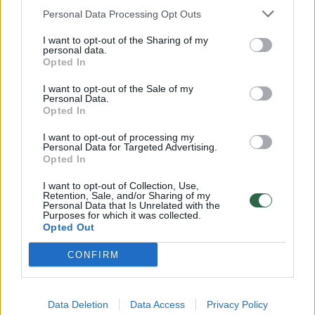
Personal Data Processing Opt Outs
IOC sureagavo į Alžyro boksininkės
skandalą, kuriame netrūksta ir rusiškų
I want to opt-out of the Sharing of my
akcentų
personal data.
Opted In
Sportas
2024-08-02
I want to opt-out of the Sale of my
Personal Data.
Opted In
2
I want to opt-out of processing my
Personal Data for Targeted Advertising.
Opted In
I want to opt-out of Collection, Use,
Retention, Sale, and/or Sharing of my
Personal Data that Is Unrelated with the
Purposes for which it was collected.
Opted Out
CONFIRM
Data Deletion
Data Access
Privacy Policy