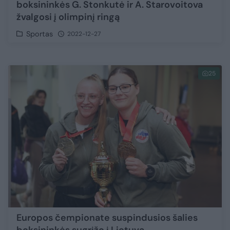
boksininkės G. Stonkutė ir A. Starovoitova
žvalgosi į olimpinį ringą
Sportas
2022-12-27
25
Europos čempionate suspindusios šalies