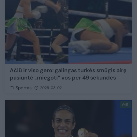
Ačiū ir viso gero: galingas turkės smūgis airę
pasiuntė „miegoti“ vos per 49 sekundes
Sportas
2025-03-02
9