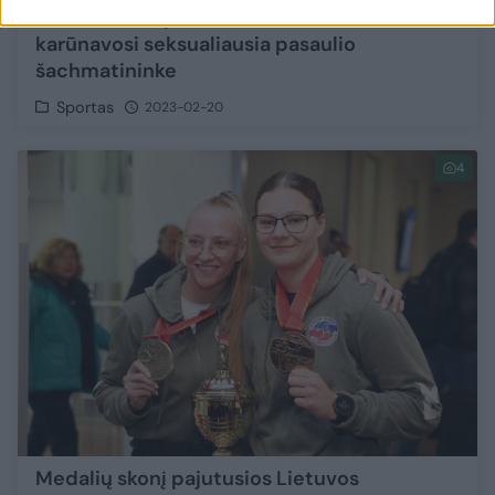
Internete suspindusi Andrea Botez
karūnavosi seksualiausia pasaulio
šachmatininke
Sportas
2023-02-20
4
Medalių skonį pajutusios Lietuvos