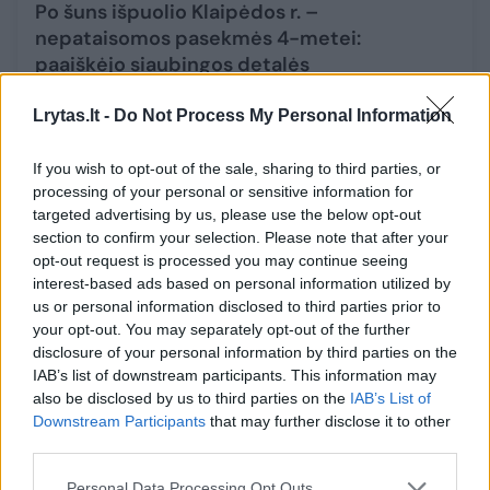
Po šuns išpuolio Klaipėdos r. –
nepataisomos pasekmės 4-metei:
paaiškėjo siaubingos detalės
Augintinis
2025-09-20
Lrytas.lt -
Do Not Process My Personal Information
8
If you wish to opt-out of the sale, sharing to third parties, or
processing of your personal or sensitive information for
targeted advertising by us, please use the below opt-out
section to confirm your selection. Please note that after your
opt-out request is processed you may continue seeing
interest-based ads based on personal information utilized by
us or personal information disclosed to third parties prior to
your opt-out. You may separately opt-out of the further
disclosure of your personal information by third parties on the
IAB’s list of downstream participants. This information may
also be disclosed by us to third parties on the
IAB’s List of
Downstream Participants
that may further disclose it to other
third parties.
Svajonė turėti didžiausias lūpas moteriai
Personal Data Processing Opt Outs