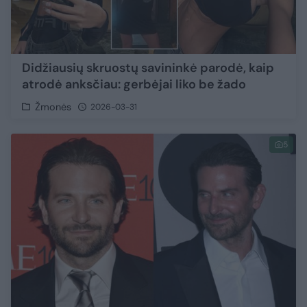
Didžiausių skruostų savininkė parodė, kaip
atrodė anksčiau: gerbėjai liko be žado
Žmonės
2026-03-31
5