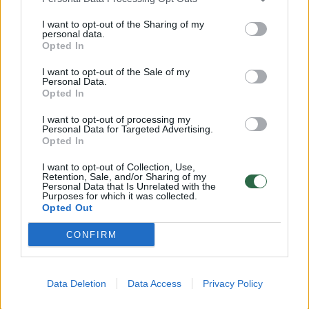
skaudžiai atsirūgo: gydytojai atsisako net
prisiliesti
I want to opt-out of the Sharing of my
personal data.
Gyvenimo būdas
2025-07-11
Opted In
I want to opt-out of the Sale of my
Personal Data.
Opted In
1
I want to opt-out of processing my
Personal Data for Targeted Advertising.
Opted In
I want to opt-out of Collection, Use,
Retention, Sale, and/or Sharing of my
Personal Data that Is Unrelated with the
Purposes for which it was collected.
Opted Out
CONFIRM
Data Deletion
Data Access
Privacy Policy
Žodžiai apie savo metų neslepiančią moterį
buvo lyg šaltas dušas: „Problema – ne