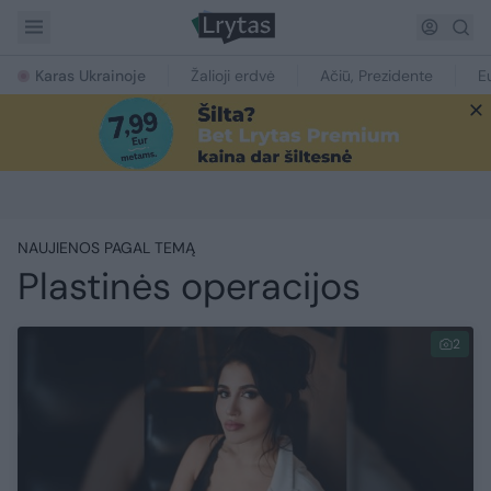
Karas Ukrainoje
Žalioji erdvė
Ačiū, Prezidente
E
NAUJIENOS PAGAL TEMĄ
Plastinės operacijos
2