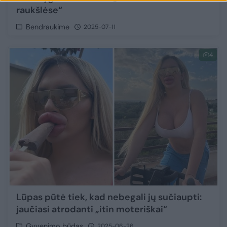
raukšlėse“
Bendraukime
2025-07-11
4
Lūpas pūtė tiek, kad nebegali jų sučiaupti:
jaučiasi atrodanti „itin moteriškai“
Gyvenimo būdas
2025-06-26