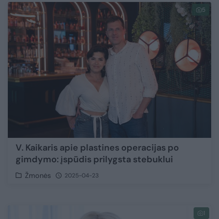
5
V. Kaikaris apie plastines operacijas po
gimdymo: įspūdis prilygsta stebuklui
Žmonės
2025-04-23
1