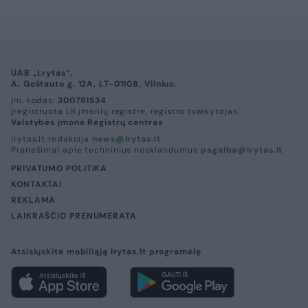
UAB „Lrytas“,
A. Goštauto g. 12A, LT-01108, Vilnius.
Įm. kodas:
300781534
Įregistruota LR įmonių registre, registro tvarkytojas:
Valstybės įmonė Registrų centras
lrytas.lt redakcija
news@lrytas.lt
Pranešimai apie techninius nesklandumus
pagalba@lrytas.lt
PRIVATUMO POLITIKA
KONTAKTAI
REKLAMA
LAIKRAŠČIO PRENUMERATA
Atsisiųskite mobiliąją lrytas.lt programėlę