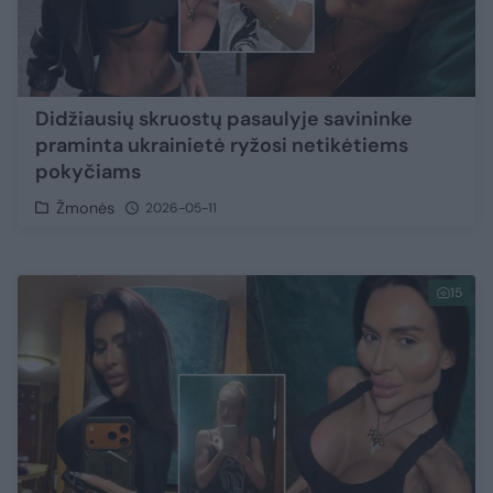
Didžiausių skruostų pasaulyje savininke
praminta ukrainietė ryžosi netikėtiems
pokyčiams
Žmonės
2026-05-11
15