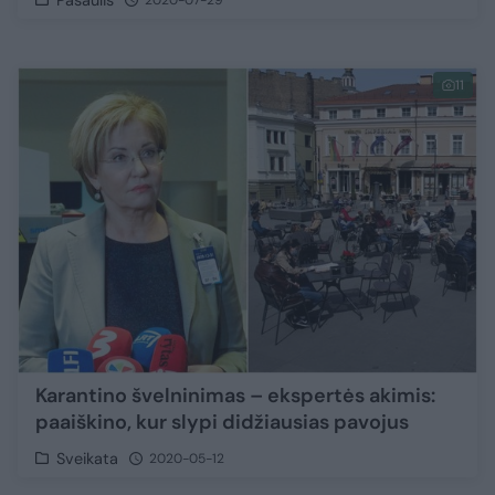
Pasaulis
2020-07-29
11
Karantino švelninimas – ekspertės akimis:
paaiškino, kur slypi didžiausias pavojus
Sveikata
2020-05-12