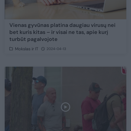
Vienas gyvūnas platina daugiau virusų nei
bet kuris kitas – ir visai ne tas, apie kurį
turbūt pagalvojote
Mokslas ir IT
2024-04-13