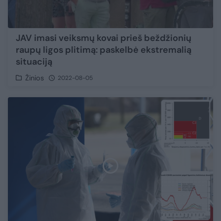
JAV imasi veiksmų kovai prieš beždžionių
raupų ligos plitimą: paskelbė ekstremalią
situaciją
Žinios
2022-08-05