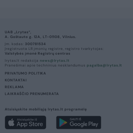
UAB „Lrytas“,
A. Goštauto g. 12A, LT-01108, Vilnius.
Įm. kodas:
300781534
Įregistruota LR įmonių registre, registro tvarkytojas:
Valstybės įmonė Registrų centras
lrytas.lt redakcija
news@lrytas.lt
Pranešimai apie techninius nesklandumus
pagalba@lrytas.lt
PRIVATUMO POLITIKA
KONTAKTAI
REKLAMA
LAIKRAŠČIO PRENUMERATA
Atsisiųskite mobiliąją lrytas.lt programėlę