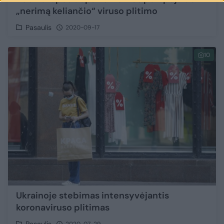
„nerimą keliančio“ viruso plitimo
Pasaulis
2020-09-17
10
Ukrainoje stebimas intensyvėjantis
koronaviruso plitimas