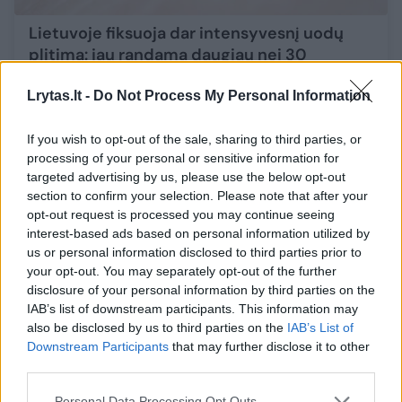
Lietuvoje fiksuoja dar intensyvesnį uodų
plitimą: jau randama daugiau nei 30
skirtingų rūšių
Lrytas.lt -
Do Not Process My Personal Information
Žinios
2022-07-30
If you wish to opt-out of the sale, sharing to third parties, or
processing of your personal or sensitive information for
targeted advertising by us, please use the below opt-out
section to confirm your selection. Please note that after your
opt-out request is processed you may continue seeing
interest-based ads based on personal information utilized by
us or personal information disclosed to third parties prior to
your opt-out. You may separately opt-out of the further
disclosure of your personal information by third parties on the
IAB’s list of downstream participants. This information may
also be disclosed by us to third parties on the
IAB’s List of
Downstream Participants
that may further disclose it to other
third parties.
Personal Data Processing Opt Outs