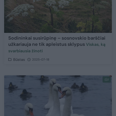
Sodininkai susirūpinę – sosnovskio barščiai
užkariauja ne tik apleistus sklypus
Viskas, ką
svarbiausia žinoti
Būstas
2025-07-18
1