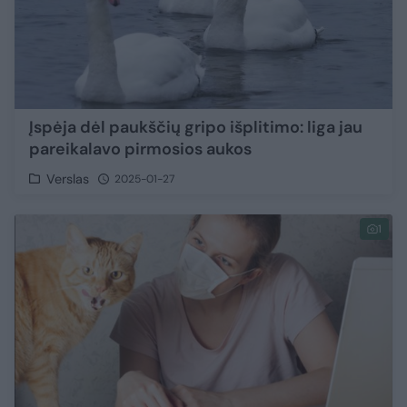
Įspėja dėl paukščių gripo išplitimo: liga jau
pareikalavo pirmosios aukos
Verslas
2025-01-27
1