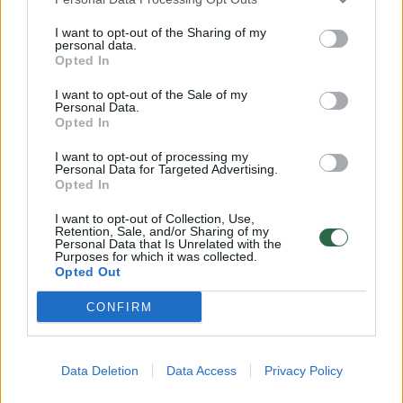
Jauna mergina papasakojo, ką išgyveno
sirgdama koronavirusu: „Tiesiog negalėjau
I want to opt-out of the Sharing of my
personal data.
atsikelti iš lovos“
Opted In
Žinios
2020-12-04
I want to opt-out of the Sale of my
Personal Data.
Opted In
6
I want to opt-out of processing my
Personal Data for Targeted Advertising.
Opted In
I want to opt-out of Collection, Use,
Retention, Sale, and/or Sharing of my
Personal Data that Is Unrelated with the
Purposes for which it was collected.
Opted Out
CONFIRM
Data Deletion
Data Access
Privacy Policy
PSO Europos departamentas perspėja dėl