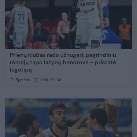
Prienų klubas rado užnugarį: pagrindiniu
rėmėjų tapo lažybų bendrovė – pristatė
logotipą
Sportas
2019-08-08
1