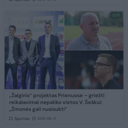
25
„Žalgirio“ projektas Prienuose – griežti
reikalavimai nepaliko vietos V. Šeškui:
„Žmonės gali nusisukti“
Sportas
2019-06-17