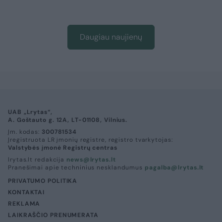
Daugiau naujienų
UAB „Lrytas“,
A. Goštauto g. 12A, LT-01108, Vilnius.
Įm. kodas:
300781534
Įregistruota LR įmonių registre, registro tvarkytojas:
Valstybės įmonė Registrų centras
lrytas.lt redakcija
news@lrytas.lt
Pranešimai apie techninius nesklandumus
pagalba@lrytas.lt
PRIVATUMO POLITIKA
KONTAKTAI
REKLAMA
LAIKRAŠČIO PRENUMERATA