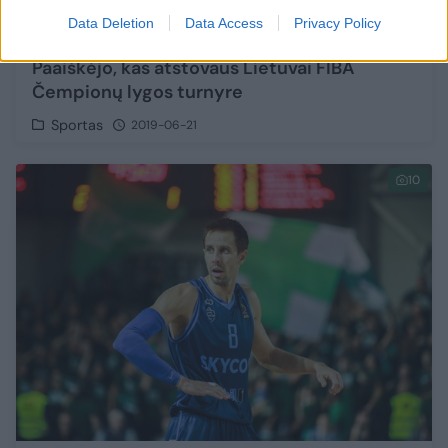
Data Deletion
Data Access
Privacy Policy
Paaiškėjo, kas atstovaus Lietuvai FIBA
Čempionų lygos turnyre
Sportas
2019-06-21
10