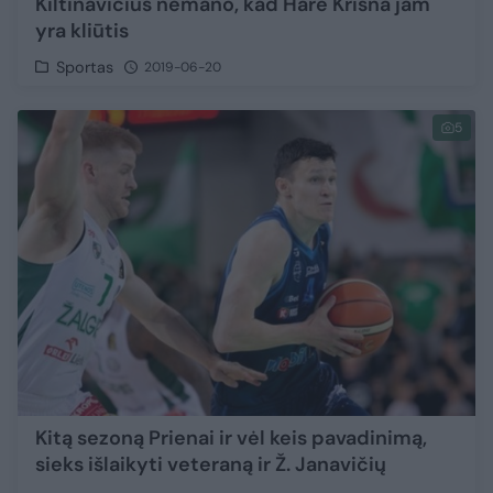
Kiltinavičius nemano, kad Harė Krišna jam
yra kliūtis
Sportas
2019-06-20
5
Kitą sezoną Prienai ir vėl keis pavadinimą,
sieks išlaikyti veteraną ir Ž. Janavičių