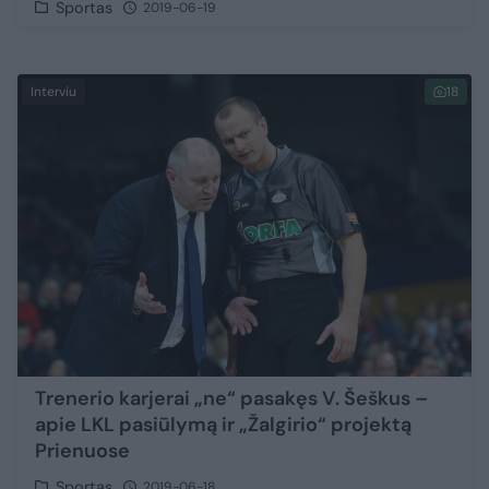
Sportas
2019-06-19
Interviu
18
Trenerio karjerai „ne“ pasakęs V. Šeškus –
apie LKL pasiūlymą ir „Žalgirio“ projektą
Prienuose
Sportas
2019-06-18