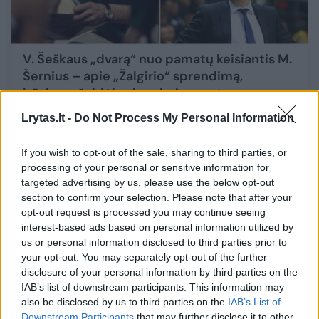
V. Šeškaus „dvarą“ nuo pamatų keisiantis M.
Šernius – apie „Žalgirio“ sprendimą,
būsimus žaidėjus ir pabaigą moterų
krepšinyje
Lrytas.lt -
Do Not Process My Personal Information
Sportas
2019-07-05
If you wish to opt-out of the sale, sharing to third parties, or
processing of your personal or sensitive information for
8
targeted advertising by us, please use the below opt-out
section to confirm your selection. Please note that after your
opt-out request is processed you may continue seeing
interest-based ads based on personal information utilized by
us or personal information disclosed to third parties prior to
your opt-out. You may separately opt-out of the further
disclosure of your personal information by third parties on the
IAB’s list of downstream participants. This information may
also be disclosed by us to third parties on the
IAB’s List of
Downstream Participants
that may further disclose it to other