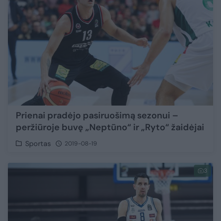
Prienai pradėjo pasiruošimą sezonui –
peržiūroje buvę „Neptūno“ ir „Ryto“ žaidėjai
Sportas
2019-08-19
3