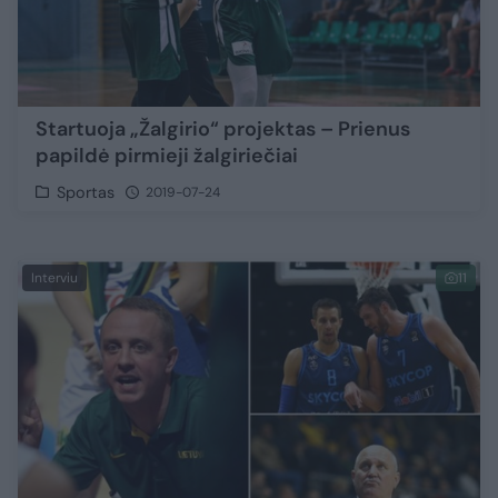
Startuoja „Žalgirio“ projektas – Prienus
papildė pirmieji žalgiriečiai
Sportas
2019-07-24
Interviu
11