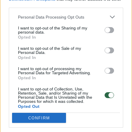
third parties.
Personal Data Processing Opt Outs
Prienų klubas atskleidė praėjusių metų
I want to opt-out of the Sharing of my
biudžetą ir ruošiasi pristatyti naująjį
personal data.
komandos trenerį
Opted In
Sportas
2019-07-01
I want to opt-out of the Sale of my
Personal Data.
Opted In
I want to opt-out of processing my
1
Personal Data for Targeted Advertising.
Opted In
I want to opt-out of Collection, Use,
Retention, Sale, and/or Sharing of my
Personal Data that Is Unrelated with the
Purposes for which it was collected.
Opted Out
CONFIRM