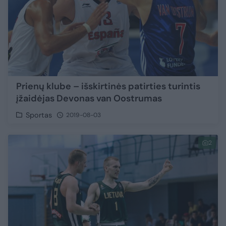
Prienų klube – išskirtinės patirties turintis
įžaidėjas Devonas van Oostrumas
Sportas
2019-08-03
2