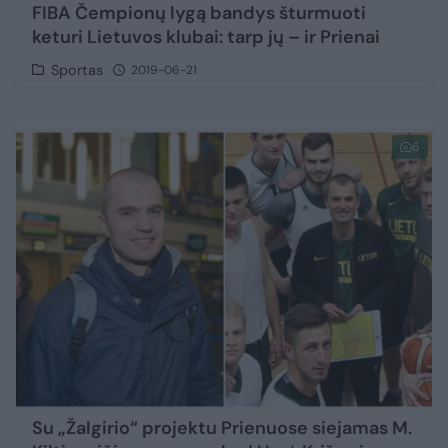
FIBA Čempionų lygą bandys šturmuoti
keturi Lietuvos klubai: tarp jų – ir Prienai
Sportas
2019-06-21
6
Su „Žalgirio“ projektu Prienuose siejamas M.