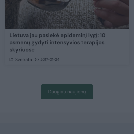
Lietuva jau pasiekė epideminį lygį: 10
asmenų gydyti intensyvios terapijos
skyriuose
Sveikata
2017-01-24
Daugiau naujienų