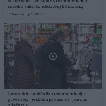
Sakartvelas sveikina EK rekomendaciją
suteikti šaliai kandidatės į ES statusą
Pasaulis
2023-11-08
Nors veido kaukės liko rekomendacija,
gyventojai neskuba jų nusiimti: įvardijo
priežastis