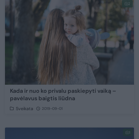
2
Kada ir nuo ko privalu paskiepyti vaiką –
pavėlavus baigtis liūdna
Sveikata
2019-09-01
1