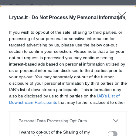
Žinios
2021-10-10
Lrytas.lt -
Do Not Process My Personal Information
1
If you wish to opt-out of the sale, sharing to third parties, or
processing of your personal or sensitive information for
targeted advertising by us, please use the below opt-out
section to confirm your selection. Please note that after your
opt-out request is processed you may continue seeing
interest-based ads based on personal information utilized by
us or personal information disclosed to third parties prior to
your opt-out. You may separately opt-out of the further
disclosure of your personal information by third parties on the
IAB’s list of downstream participants. This information may
also be disclosed by us to third parties on the
IAB’s List of
Downstream Participants
that may further disclose it to other
Prancūzija rekomenduoja savo piliečiams
third parties.
išvykti iš Pakistano
Personal Data Processing Opt Outs
Pasaulis
2021-04-15
I want to opt-out of the Sharing of my