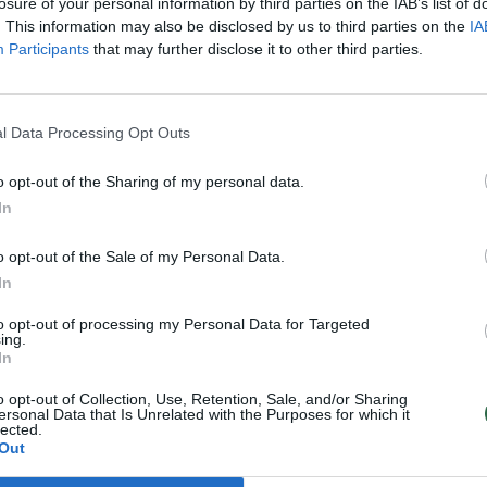
losure of your personal information by third parties on the IAB’s list of
. This information may also be disclosed by us to third parties on the
IA
Participants
that may further disclose it to other third parties.
l Data Processing Opt Outs
iešinęs daugiabučio
Į neviltį kaunietę varant
cijai kaunietis sulaukė
istorija: pakeisti padėtį
o opt-out of the Sharing of my personal data.
aštraus teismo kirčio:
galėtų tik vienas spren
In
li atsitikti ir jums
o opt-out of the Sale of my Personal Data.
s
Būstas
2022-01-25
2020-12-07
In
to opt-out of processing my Personal Data for Targeted
ing.
In
o opt-out of Collection, Use, Retention, Sale, and/or Sharing
ersonal Data that Is Unrelated with the Purposes for which it
lected.
Out