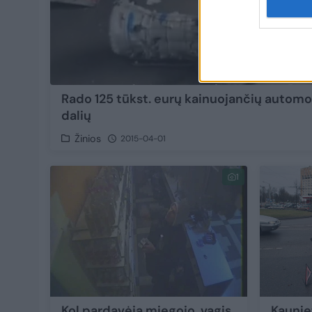
Rado 125 tūkst. eurų kainuojančių automo
dalių
Žinios
2015-04-01
1
Kol pardavėja miegojo, vagis
Kaunie