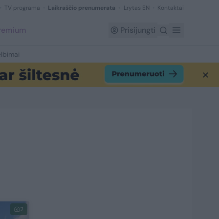
TV programa
Laikraščio prenumerata
Lrytas EN
Kontaktai
Premium
Prisijungti
lbimai
2