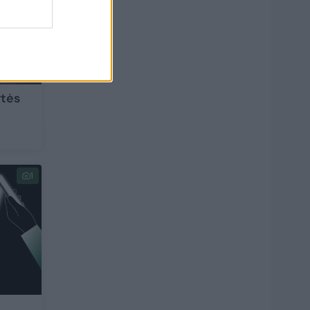
rtės
1