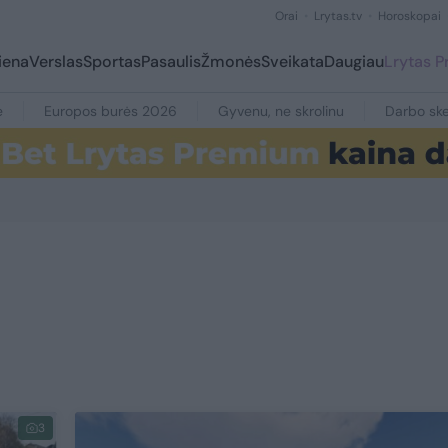
Orai
Lrytas.tv
Horoskopai
iena
Verslas
Sportas
Pasaulis
Žmonės
Sveikata
Daugiau
Lrytas 
e
Europos burės 2026
Gyvenu, ne skrolinu
Darbo ske
3