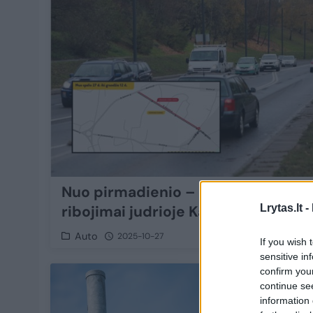
Nuo pirmadienio – laikini eismo
Lrytas.lt -
ribojimai judrioje Kauno gatvėje
Auto
2025-10-27
If you wish 
sensitive in
confirm you
2
continue se
information 