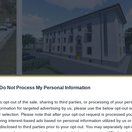
Prieš metus čia dar skraidė balandž
Do Not Process My Personal Information
šiandien – saugomi žmonių likimai
Būstas
2025-05-30
to opt-out of the sale, sharing to third parties, or processing of your per
formation for targeted advertising by us, please use the below opt-out s
r selection. Please note that after your opt-out request is processed y
5
eing interest-based ads based on personal information utilized by us or
disclosed to third parties prior to your opt-out. You may separately opt-