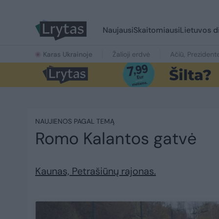
Naujausi
Skaitomiausi
Lietuvos d
Karas Ukrainoje
Žalioji erdvė
Ačiū, Prezident
NAUJIENOS PAGAL TEMĄ
Romo Kalantos gatvė
Kaunas, Petrašiūnų rajonas.