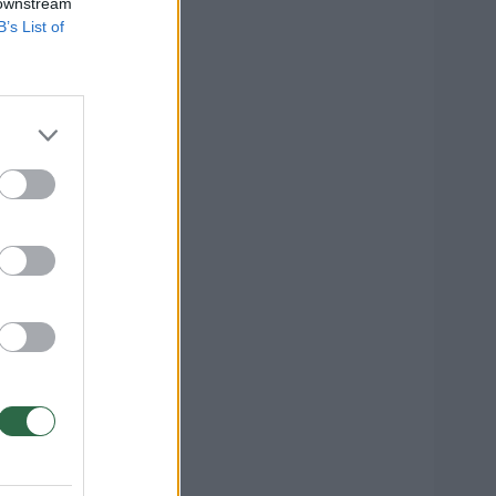
 downstream
B’s List of
i
dimas
1