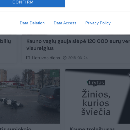
CONFIRM
Data Deletion
Data Access
Privacy Policy
Kauno vagių gauja slėpė 120 000 eurų ve
bilių
visureigius
Lietuvos diena
2015-03-24
1
tis suniokojo
Kaune troleibusas