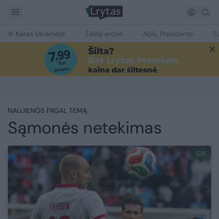
Karas Ukrainoje
Žalioji erdvė
Ačiū, Prezidente
E
NAUJIENOS PAGAL TEMĄ
Sąmonės netekimas
8