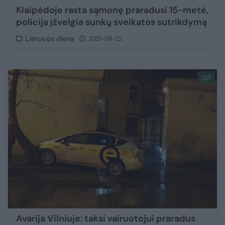
Klaipėdoje rasta sąmonę praradusi 15-metė,
policija įžvelgia sunkų sveikatos sutrikdymą
Lietuvos diena
2021-08-22
5
Avarija Vilniuje: taksi vairuotojui praradus