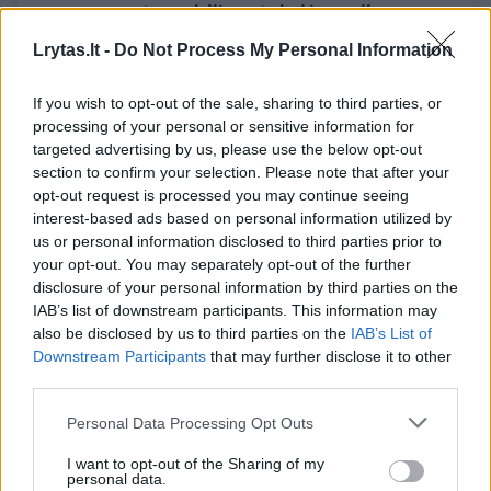
sąmonę, automobilį sustabdė medis
Lietuvos diena
2020-02-18
Lrytas.lt -
Do Not Process My Personal Information
If you wish to opt-out of the sale, sharing to third parties, or
1
processing of your personal or sensitive information for
targeted advertising by us, please use the below opt-out
section to confirm your selection. Please note that after your
opt-out request is processed you may continue seeing
interest-based ads based on personal information utilized by
us or personal information disclosed to third parties prior to
your opt-out. You may separately opt-out of the further
disclosure of your personal information by third parties on the
IAB’s list of downstream participants. This information may
also be disclosed by us to third parties on the
IAB’s List of
Downstream Participants
that may further disclose it to other
third parties.
Į Kauno ir Klaipėdos medikų rankas perduoti
Personal Data Processing Opt Outs
du be sąmonės rasti vyrai
I want to opt-out of the Sharing of my
Lietuvos diena
personal data.
2020-01-25