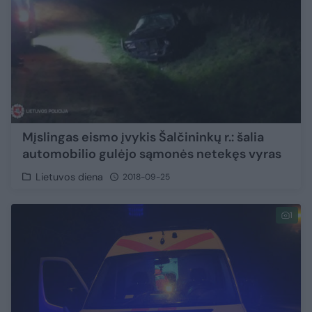
Mįslingas eismo įvykis Šalčininkų r.: šalia
automobilio gulėjo sąmonės netekęs vyras
Lietuvos diena
2018-09-25
1