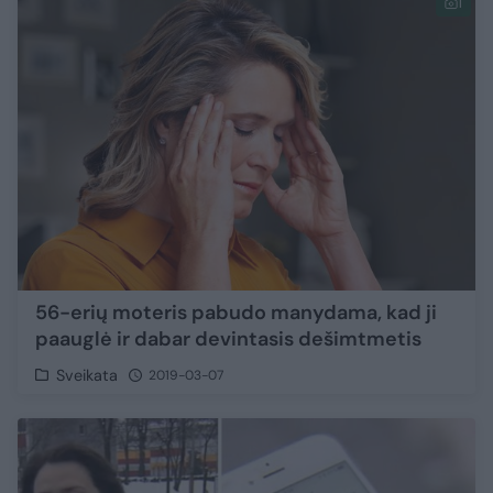
1
56-erių moteris pabudo manydama, kad ji
paauglė ir dabar devintasis dešimtmetis
Sveikata
2019-03-07