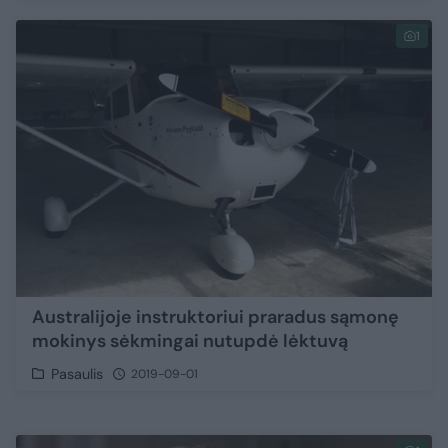
1
Australijoje instruktoriui praradus sąmonę
mokinys sėkmingai nutupdė lėktuvą
Pasaulis
2019-09-01