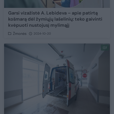
Garsi vizažistė A. Lebideva – apie patirtą
košmarą dėl žymiųjų lašelinių: teko gaivinti
kvėpuoti nustojusį mylimąjį
Žmonės
2024-10-20
1