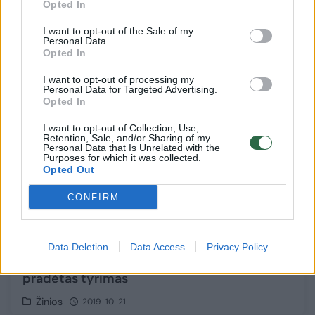
Opted In
I want to opt-out of the Sale of my
Personal Data.
Opted In
I want to opt-out of processing my
Personal Data for Targeted Advertising.
Opted In
I want to opt-out of Collection, Use,
Retention, Sale, and/or Sharing of my
Personal Data that Is Unrelated with the
Purposes for which it was collected.
Opted Out
CONFIRM
Aplinkoje nesiorientuojanti mergaitė
Data Deletion
Data Access
Privacy Policy
užminė mįslę: aptikus sumušimus –
pradėtas tyrimas
Žinios
2019-10-21