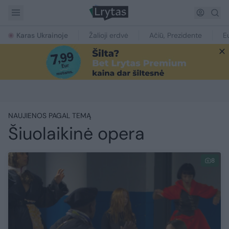
Karas Ukrainoje
Žalioji erdvė
Ačiū, Prezidente
E
NAUJIENOS PAGAL TEMĄ
Šiuolaikinė opera
8