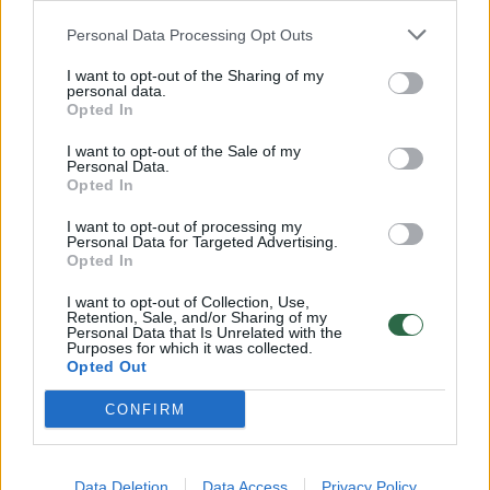
Personal Data Processing Opt Outs
I want to opt-out of the Sharing of my
Operos kūrėjai įkliuvo į pačių susikurtą
personal data.
Opted In
teatro fabriką
I want to opt-out of the Sale of my
Kultūra
2014-03-27
Personal Data.
Opted In
I want to opt-out of processing my
1
Personal Data for Targeted Advertising.
Opted In
I want to opt-out of Collection, Use,
Retention, Sale, and/or Sharing of my
Personal Data that Is Unrelated with the
Purposes for which it was collected.
Opted Out
CONFIRM
Data Deletion
Data Access
Privacy Policy