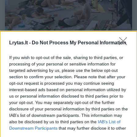
Naujos šiuolaikinės operos kūrėjos sceną
Lrytas.lt -
Do Not Process My Personal Information
pavertė paplūdimiu
If you wish to opt-out of the sale, sharing to third parties, or
Kultūra
2017-09-30
processing of your personal or sensitive information for
targeted advertising by us, please use the below opt-out
1
section to confirm your selection. Please note that after your
opt-out request is processed you may continue seeing
interest-based ads based on personal information utilized by
us or personal information disclosed to third parties prior to
your opt-out. You may separately opt-out of the further
disclosure of your personal information by third parties on the
IAB’s list of downstream participants. This information may
also be disclosed by us to third parties on the
IAB’s List of
Downstream Participants
that may further disclose it to other
third parties.