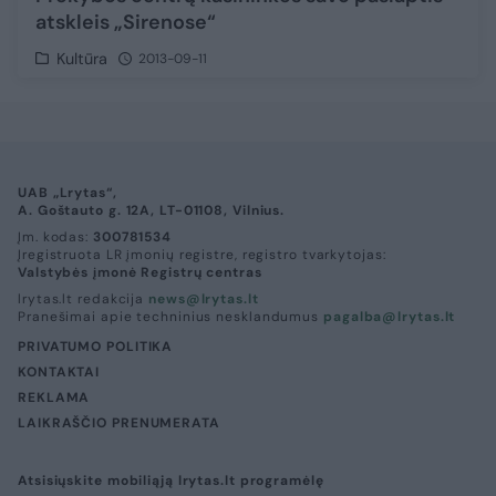
atskleis „Sirenose“
Kultūra
2013-09-11
UAB „Lrytas“,
A. Goštauto g. 12A, LT-01108, Vilnius.
Įm. kodas:
300781534
Įregistruota LR įmonių registre, registro tvarkytojas:
Valstybės įmonė Registrų centras
lrytas.lt redakcija
news@lrytas.lt
Pranešimai apie techninius nesklandumus
pagalba@lrytas.lt
PRIVATUMO POLITIKA
KONTAKTAI
REKLAMA
LAIKRAŠČIO PRENUMERATA
Atsisiųskite mobiliąją lrytas.lt programėlę