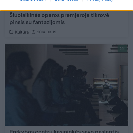
Šiuolaikinės operos premjeroje tikrovė
pinsis su fantazijomis
Kultūra
2014-03-19
1
Prekybos centrų kasininkės savo paslaptis