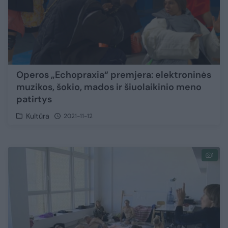
Operos „Echopraxia“ premjera: elektroninės
muzikos, šokio, mados ir šiuolaikinio meno
patirtys
Kultūra
2021-11-12
1