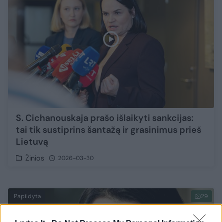
S. Cichanouskaja prašo išlaikyti sankcijas:
tai tik sustiprins šantažą ir grasinimus prieš
Lietuvą
Žinios
2026-03-30
Papildyta
29