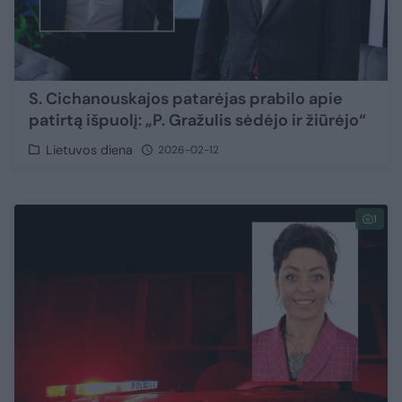
S. Cichanouskajos patarėjas prabilo apie
patirtą išpuolį: „P. Gražulis sėdėjo ir žiūrėjo“
Lietuvos diena
2026-02-12
1