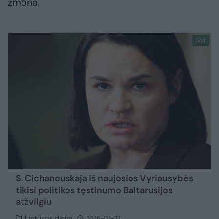
žmona.
4
S. Cichanouskaja iš naujosios Vyriausybės
tikisi politikos tęstinumo Baltarusijos
atžvilgiu
Lietuvos diena
2026-07-07