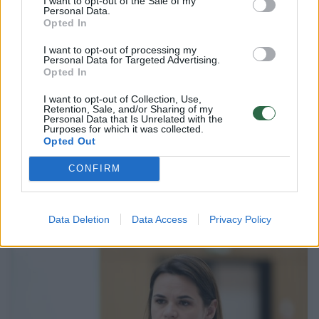
I want to opt-out of the Sale of my
Personal Data.
Opted In
I want to opt-out of processing my
Personal Data for Targeted Advertising.
Opted In
I want to opt-out of Collection, Use,
Retention, Sale, and/or Sharing of my
Personal Data that Is Unrelated with the
Purposes for which it was collected.
S. Cichanouskajos įspėjimas: Baltarusija gali
Opted Out
tapti V. Putino „paguodos prizu“
CONFIRM
Pasaulis
2026-02-27
Data Deletion
Data Access
Privacy Policy
7