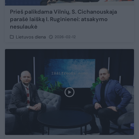
Prieš palikdama Vilnių, S. Cichanouskaja
parašė laišką I. Ruginienei: atsakymo
nesulaukė
Lietuvos diena
2026-02-12