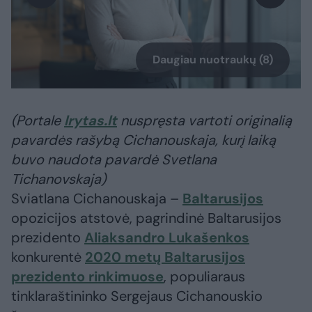
Daugiau nuotraukų (8)
(Portale
lrytas.lt
nuspręsta vartoti originalią
pavardės rašybą Cichanouskaja, kurį laiką
buvo naudota pavardė Svetlana
Tichanovskaja)
Sviatlana Cichanouskaja –
Baltarusijos
opozicijos atstovė, pagrindinė Baltarusijos
prezidento
Aliaksandro Lukašenkos
konkurentė
2020 metų Baltarusijos
prezidento rinkimuose
, populiaraus
tinklaraštininko Sergejaus Cichanouskio