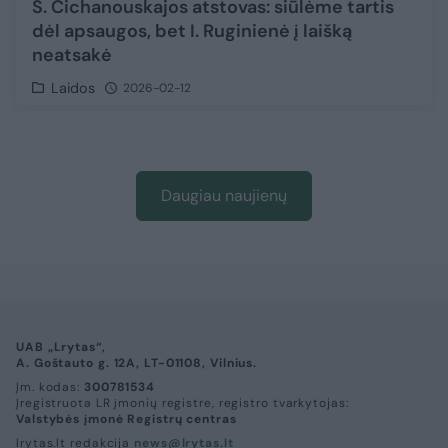
S. Cichanouskajos atstovas: siūlėme tartis
dėl apsaugos, bet I. Ruginienė į laišką
neatsakė
Laidos
2026-02-12
Daugiau naujienų
UAB „Lrytas“,
A. Goštauto g. 12A, LT-01108, Vilnius.
Įm. kodas:
300781534
Įregistruota LR įmonių registre, registro tvarkytojas:
Valstybės įmonė Registrų centras
lrytas.lt redakcija
news@lrytas.lt