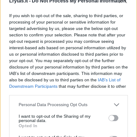
Lrytas.lt -
Do Not Process My Personal Information
If you wish to opt-out of the sale, sharing to third parties, or
processing of your personal or sensitive information for
targeted advertising by us, please use the below opt-out
section to confirm your selection. Please note that after your
opt-out request is processed you may continue seeing
interest-based ads based on personal information utilized by
us or personal information disclosed to third parties prior to
your opt-out. You may separately opt-out of the further
disclosure of your personal information by third parties on the
Premjerės ignoruota ir Lietuvą palikusi S.
IAB’s list of downstream participants. This information may
Cichanouskaja: „Nenoriu dėl šios situacijos
also be disclosed by us to third parties on the
IAB’s List of
kelti politinės dramos“
Downstream Participants
that may further disclose it to other
third parties.
Lietuvos diena
2026-03-30
Personal Data Processing Opt Outs
10
I want to opt-out of the Sharing of my
personal data.
Opted In