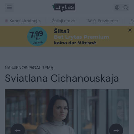
Karas Ukrainoje
Žalioji erdvė
Ačiū, Prezidente
E
NAUJIENOS PAGAL TEMĄ
Sviatlana Cichanouskaja