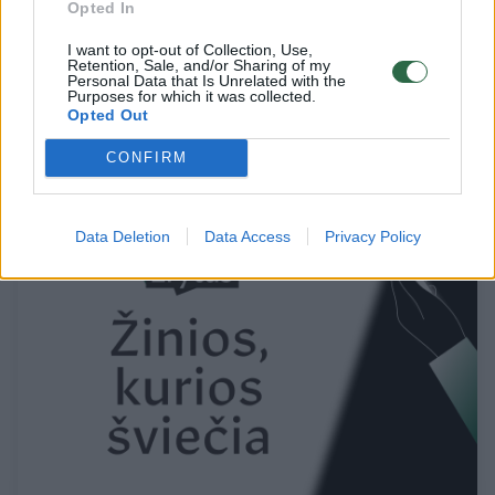
Opted In
I want to opt-out of Collection, Use,
Pasvaliečių svajonių namas įrašytas net ir į
Retention, Sale, and/or Sharing of my
Personal Data that Is Unrelated with the
Lietuvos istoriją
Purposes for which it was collected.
Opted Out
Būstas
2017-02-11
CONFIRM
1
Data Deletion
Data Access
Privacy Policy