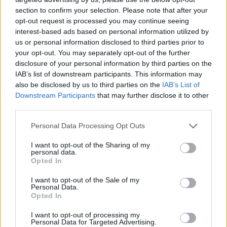
section to confirm your selection. Please note that after your
opt-out request is processed you may continue seeing
interest-based ads based on personal information utilized by
us or personal information disclosed to third parties prior to
your opt-out. You may separately opt-out of the further
Išbandė Baltarusijoje sukurtą elektromobilį:
disclosure of your personal information by third parties on the
„Jis ar „Audi A8“ – jokio skirtumo“
IAB’s list of downstream participants. This information may
also be disclosed by us to third parties on the
IAB’s List of
Žinios
2017-08-23
Downstream Participants
that may further disclose it to other
third parties.
17
Personal Data Processing Opt Outs
I want to opt-out of the Sharing of my
personal data.
Opted In
I want to opt-out of the Sale of my
Personal Data.
Opted In
I want to opt-out of processing my
Personal Data for Targeted Advertising.