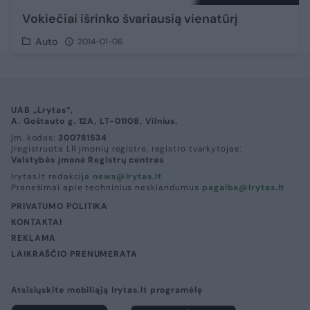
Vokiečiai išrinko švariausią vienatūrį
Auto
2014-01-06
UAB „Lrytas“,
A. Goštauto g. 12A, LT-01108, Vilnius.
Įm. kodas:
300781534
Įregistruota LR įmonių registre, registro tvarkytojas:
Valstybės įmonė Registrų centras
lrytas.lt redakcija
news@lrytas.lt
Pranešimai apie techninius nesklandumus
pagalba@lrytas.lt
PRIVATUMO POLITIKA
KONTAKTAI
REKLAMA
LAIKRAŠČIO PRENUMERATA
Atsisiųskite mobiliąją lrytas.lt programėlę