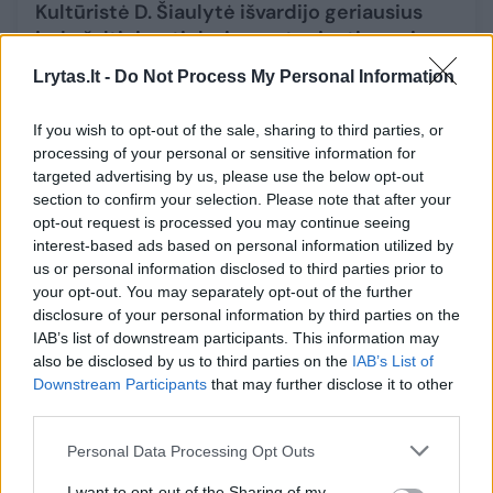
Kultūristė D. Šiaulytė išvardijo geriausius
jodo šaltinius: tinka ir sportuojantiems, ir
veganams
Lrytas.lt -
Do Not Process My Personal Information
Maistas
2022-12-01
If you wish to opt-out of the sale, sharing to third parties, or
processing of your personal or sensitive information for
10
targeted advertising by us, please use the below opt-out
section to confirm your selection. Please note that after your
opt-out request is processed you may continue seeing
interest-based ads based on personal information utilized by
us or personal information disclosed to third parties prior to
your opt-out. You may separately opt-out of the further
disclosure of your personal information by third parties on the
IAB’s list of downstream participants. This information may
also be disclosed by us to third parties on the
IAB’s List of
Downstream Participants
that may further disclose it to other
third parties.
Personal Data Processing Opt Outs
Veganiška kalėdinė mugė siūlys pigiau
I want to opt-out of the Sharing of my