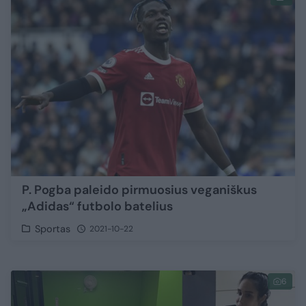
P. Pogba paleido pirmuosius veganiškus
„Adidas“ futbolo batelius
Sportas
2021-10-22
6