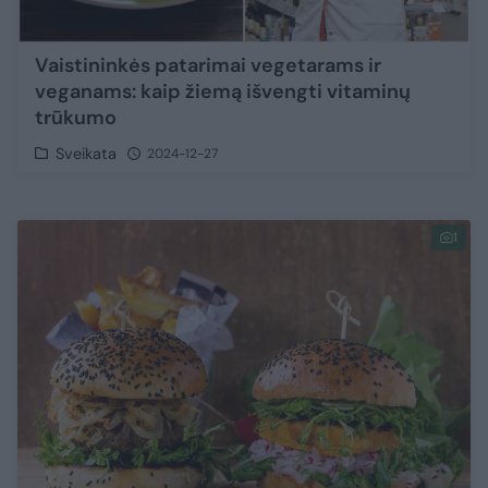
Vaistininkės patarimai vegetarams ir
veganams: kaip žiemą išvengti vitaminų
trūkumo
Sveikata
2024-12-27
1