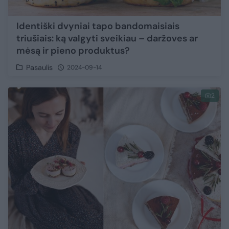
Identiški dvyniai tapo bandomaisiais
triušiais: ką valgyti sveikiau – daržoves ar
mėsą ir pieno produktus?
Pasaulis
2024-09-14
2