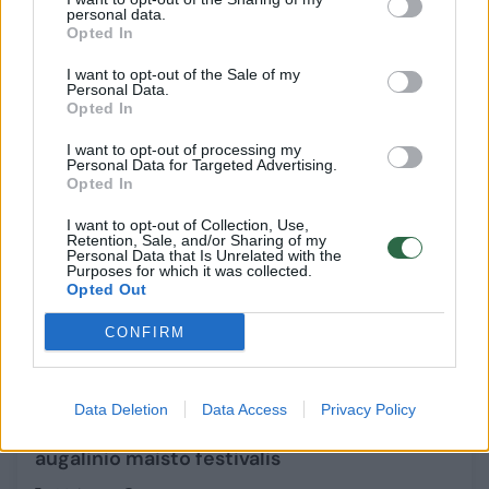
įsigyti maisto produktų ir tvarių dovanų
personal data.
Opted In
Maistas
2022-11-11
I want to opt-out of the Sale of my
Personal Data.
Opted In
20
I want to opt-out of processing my
Personal Data for Targeted Advertising.
Opted In
I want to opt-out of Collection, Use,
Retention, Sale, and/or Sharing of my
Personal Data that Is Unrelated with the
Purposes for which it was collected.
Opted Out
CONFIRM
Data Deletion
Data Access
Privacy Policy
Po pertraukos sugrįžta veganų pamėgtas
augalinio maisto festivalis