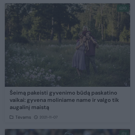
10
Šeimą pakeisti gyvenimo būdą paskatino
vaikai: gyvena moliniame name ir valgo tik
augalinį maistą
Tėvams
2021-11-07
1