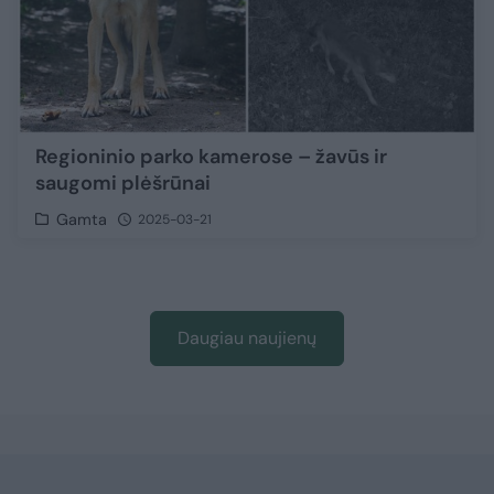
Regioninio parko kamerose – žavūs ir
saugomi plėšrūnai
Gamta
2025-03-21
Daugiau naujienų