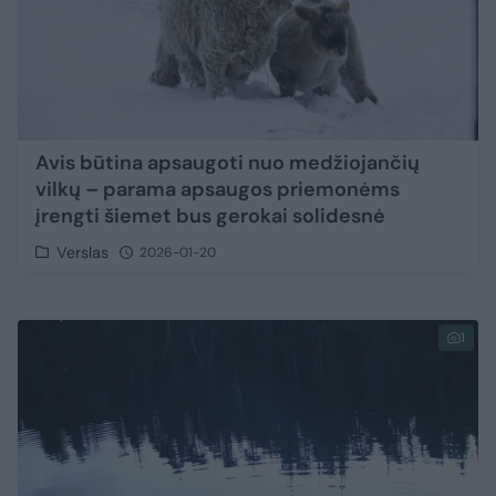
Avis būtina apsaugoti nuo medžiojančių
vilkų – parama apsaugos priemonėms
įrengti šiemet bus gerokai solidesnė
Verslas
2026-01-20
1