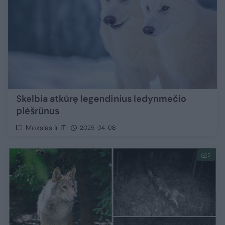
Skelbia atkūrę legendinius ledynmečio
plėšrūnus
Mokslas ir IT
2025-04-08
2