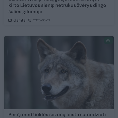
kirto Lietuvos sieną: netrukus žvėrys dingo
šalies gilumoje
Gamta
2025-10-21
1
Per šį medžioklės sezoną leista sumedžioti