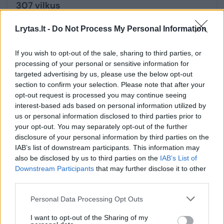
307 vilkus
Gamta
2025-10-17
Lrytas.lt -
Do Not Process My Personal Information
4
If you wish to opt-out of the sale, sharing to third parties, or
processing of your personal or sensitive information for
targeted advertising by us, please use the below opt-out
section to confirm your selection. Please note that after your
opt-out request is processed you may continue seeing
interest-based ads based on personal information utilized by
us or personal information disclosed to third parties prior to
your opt-out. You may separately opt-out of the further
disclosure of your personal information by third parties on the
IAB’s list of downstream participants. This information may
also be disclosed by us to third parties on the
IAB’s List of
Downstream Participants
that may further disclose it to other
third parties.
Ministerija siūlo nustatyti 307 vilkų
Personal Data Processing Opt Outs
sumedžiojimo limitą
I want to opt-out of the Sharing of my
Gamta
2025-10-11