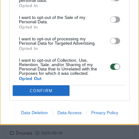
personal data.
Opted In
I want to opt-out of the Sale of my
4
Personal Data.
Opted In
I want to opt-out of processing my
Personal Data for Targeted Advertising.
Opted In
I want to opt-out of Collection, Use,
Retention, Sale, and/or Sharing of my
Personal Data that Is Unrelated with the
Purposes for which it was collected.
Opted Out
CONFIRM
JAV ūkiuose – revoliucija: AC/DC ir Scarlet
Data Deletion
Data Access
Privacy Policy
Johansson balso įrašai naudojami
netikėtam tikslui
Žmonės
2025-09-01