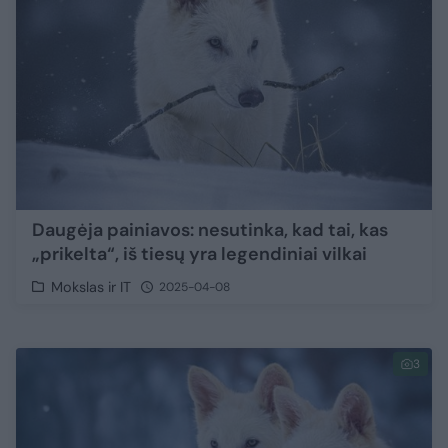
Daugėja painiavos: nesutinka, kad tai, kas
„prikelta“, iš tiesų yra legendiniai vilkai
Mokslas ir IT
2025-04-08
3