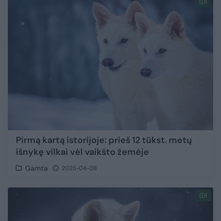
1
Pirmą kartą istorijoje: prieš 12 tūkst. metų
išnykę vilkai vėl vaikšto žemėje
Gamta
2025-04-08
1