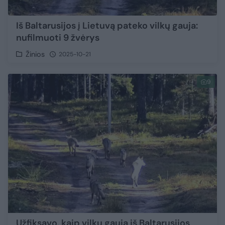
Iš Baltarusijos į Lietuvą pateko vilkų gauja:
nufilmuoti 9 žvėrys
Žinios
2025-10-21
9
Užfiksavo, kaip vilkų gauja iš Baltarusijos