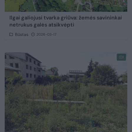
Ilgai galiojusi tvarka griūva: žemės savininkai
netrukus galės atsikvėpti
Būstas
2026-03-17
1