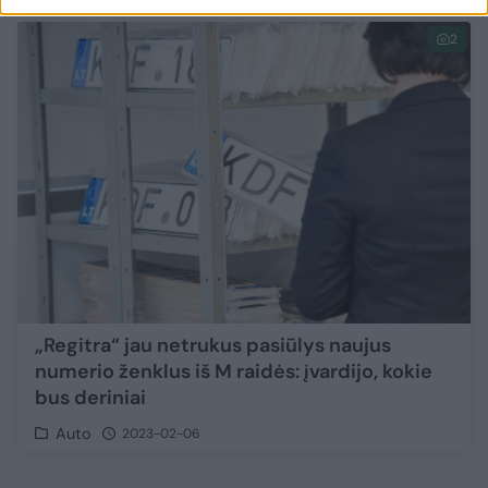
2
„Regitra“ jau netrukus pasiūlys naujus
numerio ženklus iš M raidės: įvardijo, kokie
bus deriniai
Auto
2023-02-06