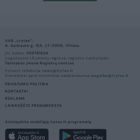
UAB „Lrytas“,
A. Goštauto g. 12A, LT-01108, Vilnius.
Įm. kodas:
300781534
Įregistruota LR įmonių registre, registro tvarkytojas:
Valstybės įmonė Registrų centras
lrytas.lt redakcija
news@lrytas.lt
Pranešimai apie techninius nesklandumus
pagalba@lrytas.lt
PRIVATUMO POLITIKA
KONTAKTAI
REKLAMA
LAIKRAŠČIO PRENUMERATA
Atsisiųskite mobiliąją lrytas.lt programėlę