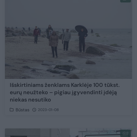
Išskirtiniams ženklams Karklėje 100 tūkst.
eurų neužteko – pigiau įgyvendinti įdėją
niekas nesutiko
Būstas
2023-01-08
2