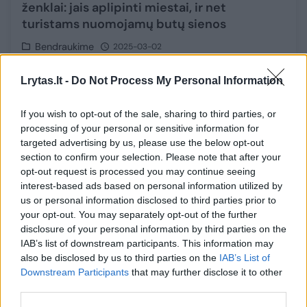
ženklai: jais aplipinti miestai, ir net
turistams nuomojamų butų sienos
Bendraukime
2025-03-02
Lrytas.lt -
Do Not Process My Personal Information
1
If you wish to opt-out of the sale, sharing to third parties, or
processing of your personal or sensitive information for
targeted advertising by us, please use the below opt-out
section to confirm your selection. Please note that after your
opt-out request is processed you may continue seeing
interest-based ads based on personal information utilized by
us or personal information disclosed to third parties prior to
your opt-out. You may separately opt-out of the further
disclosure of your personal information by third parties on the
IAB’s list of downstream participants. This information may
also be disclosed by us to third parties on the
IAB’s List of
Downstream Participants
that may further disclose it to other
Vilniuje sulaikytas vyras, ant objektų paišęs
third parties.
raudonus trikampius