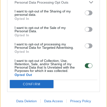
Personal Data Processing Opt Outs
Lietuvos diena
2024-02-17
I want to opt-out of the Sharing of my
personal data.
Opted In
4
I want to opt-out of the Sale of my
Personal Data.
Opted In
I want to opt-out of processing my
Personal Data for Targeted Advertising.
Opted In
I want to opt-out of Collection, Use,
Retention, Sale, and/or Sharing of my
Personal Data that Is Unrelated with the
Purposes for which it was collected.
Opted Out
CONFIRM
Naujas Gineso rekordas Dubajuje: iškilo
aukščiausias pasaulyje ženklas
Data Deletion
Data Access
Privacy Policy
Gamta
2023-09-19