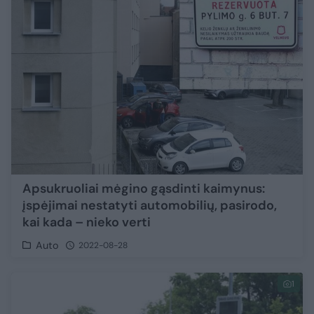
Apsukruoliai mėgino gąsdinti kaimynus:
įspėjimai nestatyti automobilių, pasirodo,
kai kada – nieko verti
Auto
2022-08-28
1