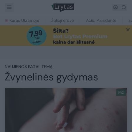
Karas Ukrainoje
Žalioji erdvė
Ačiū, Prezidente
E
NAUJIENOS PAGAL TEMĄ
Žvynelinės gydymas
2