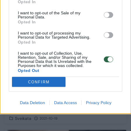
Opted In
I want to opt-out of the Sale of my
Personal Data.
3
Opted In
I want to opt-out of processing my
Personal Data for Targeted Advertising.
Opted In
I want to opt-out of Collection, Use,
Retention, Sale, and/or Sharing of my
Personal Data that Is Unrelated with the
Purposes for which it was collected.
Opted Out
CONFIRM
Perspėjo dėl dažnos odos ligos: pasireiškia
Data Deletion
Data Access
Privacy Policy
jauname amžiuje, gali pažeisti sąnarius
Sveikata
2021-10-19