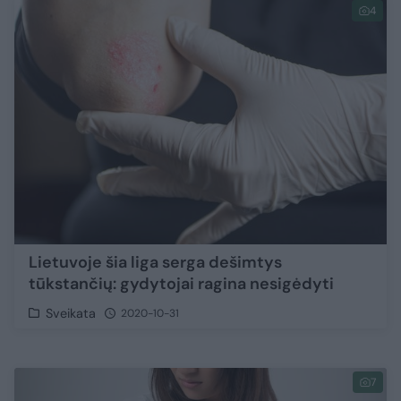
4
Lietuvoje šia liga serga dešimtys
tūkstančių: gydytojai ragina nesigėdyti
Sveikata
2020-10-31
7