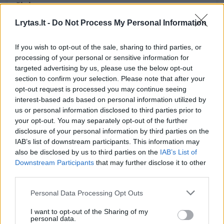
žinia
Sveikata
2022-07-05
Lrytas.lt -
Do Not Process My Personal Information
If you wish to opt-out of the sale, sharing to third parties, or
2
processing of your personal or sensitive information for
targeted advertising by us, please use the below opt-out
section to confirm your selection. Please note that after your
opt-out request is processed you may continue seeing
interest-based ads based on personal information utilized by
us or personal information disclosed to third parties prior to
your opt-out. You may separately opt-out of the further
disclosure of your personal information by third parties on the
IAB’s list of downstream participants. This information may
also be disclosed by us to third parties on the
IAB’s List of
Downstream Participants
that may further disclose it to other
third parties.
Perspėjo dėl Lietuvoje dažnos odos ligos:
Personal Data Processing Opt Outs
visiškai išgydyti nėra kaip
I want to opt-out of the Sharing of my
Sveikata
personal data.
2022-01-10