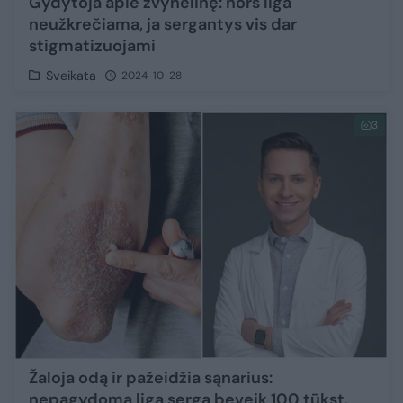
Gydytoja apie žvynelinę: nors liga
neužkrečiama, ja sergantys vis dar
stigmatizuojami
Sveikata
2024-10-28
3
Žaloja odą ir pažeidžia sąnarius:
nepagydoma liga serga beveik 100 tūkst.