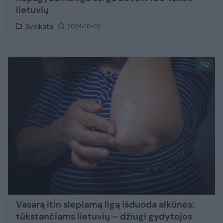
lietuvių
Sveikata
2024-10-24
2
Vasarą itin slepiamą ligą išduoda alkūnės:
tūkstančiams lietuvių – džiugi gydytojos