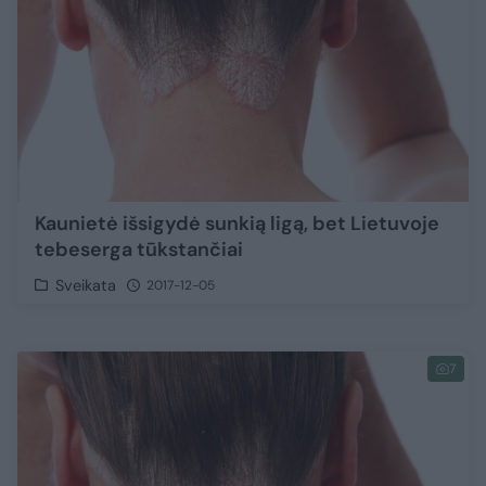
Kaunietė išsigydė sunkią ligą, bet Lietuvoje
tebeserga tūkstančiai
Sveikata
2017-12-05
7